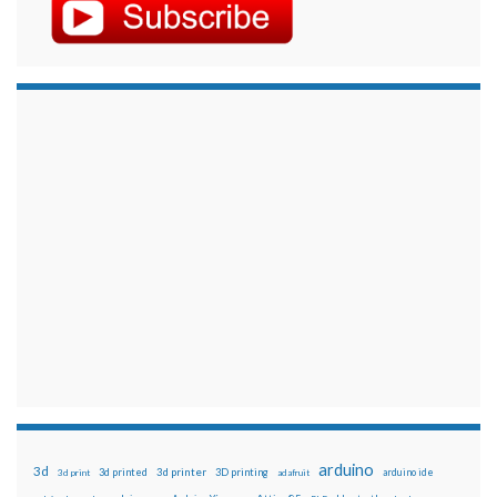
arduino
3d
3d printed
3d printer
3D printing
3d print
adafruit
arduino ide