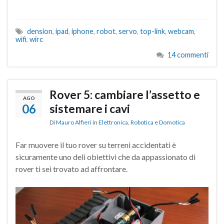
dension
,
ipad
,
iphone
,
robot
,
servo
,
top-link
,
webcam
,
wifi
,
wirc
14 commenti
Rover 5: cambiare l’assetto e
AGO
06
sistemare i cavi
Di
Mauro Alfieri
in
Elettronica
,
Robotica e Domotica
Far muovere il tuo rover su terreni accidentati è
sicuramente uno deli obiettivi che da appassionato di
rover ti sei trovato ad affrontare.