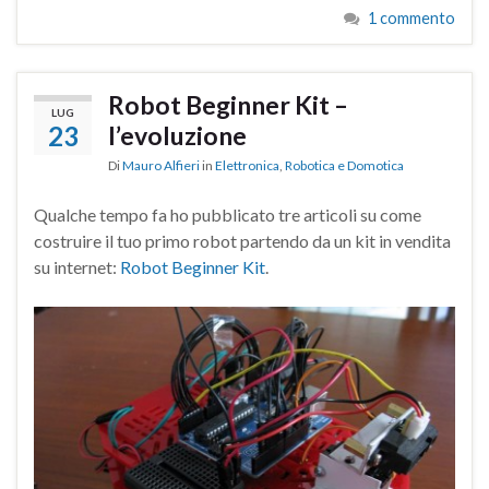
1 commento
Robot Beginner Kit –
LUG
23
l’evoluzione
Di
Mauro Alfieri
in
Elettronica
,
Robotica e Domotica
Qualche tempo fa ho pubblicato tre articoli su come
costruire il tuo primo robot partendo da un kit in vendita
su internet:
Robot Beginner Kit
.