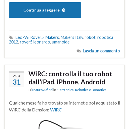
Continua a leggere
Leo-Wi Rover5
,
Makers
,
Makers Italy
,
robot
,
robotica
2012
,
rover5 leonardo
,
umanoide
Lascia un commento
WiRC: controlla il tuo robot
AGO
31
dall’iPad, iPhone, Android
Di
Mauro Alfieri
in
Elettronica
,
Robotica e Domotica
Qualche mese fa ho trovato su internet e poi acquistato il
WiRC della Dension:
WiRC