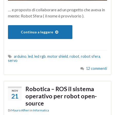
… e proposto di collaborare ad un progetto che aveva in
mente: Robot Sfera ( il nome è provvisorio ).
Continua a leggere
arduino
,
led
,
led rgb
,
motor shield
,
robot
,
robot sfera
,
servo
12 commenti
Robotica – ROS il sistema
NOV
21
operativo per robot open-
source
Di
Mauro Alfieri
in
Informatica