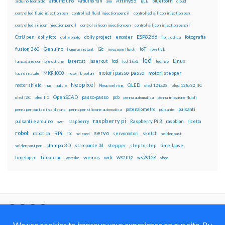
Attiny85
arduino uno
Arduino Yún
bluetooth
arduino leonardo
arm
BLE
cloud
controlled fluid injection pen
controlled fluid injection pencil
controlled silicon injection pen
controlled silicon injection pencil
control silicon injection pen
control silicon injection pencil
ESP8266
dolly foto
dolly project
encoder
fotografia
CtrlJ pen
dolly photo
fibra ottica
fusion 360
Genuino
i2c
IoT
home assistant
iniezione fluidi
joystick
led
lcd
Linux
lasercut
laser cut
lampadario con fibre ottiche
lcd 16x2
led rgb
motori passo-passo
MKR1000
motori stepper
luci di natale
motori bipolari
Neopixel
motor shield
OLED
nas
natale
Neopixel ring
oled 128x32
oled 128x32 IIC
OpenSCAD
passo-passo
pcb
oled i2C
oled IIC
penna automatica
penna iniezione fluidi
potenziometro
pulsanti
penna per pasta di saldatura
penna per silicone automatica
pulsante
raspberry pi
pulsanti e arduino
raspberry
Raspberry Pi 3
raspbian
pwm
ricetta
robot
servo
RPi
robotica
rtc
servomotori
sketch
sd card
solder past
stampa 3D
stepper
stampante 3d
step to step
solder past pen
time-lapse
wemos
wifi
tinkercad
ws2812B
timelapse
wemake
WS2812
xbee
Il blog mauroalfieri.it ed i suoi contenuti sono distribuiti
con Licenza
Creative Commons Attribution Non commercial Share