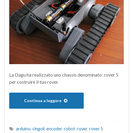
La Dagu ha realizzato uno chassis denominato: rover 5
per costruire il tuo rover.
Continua a leggere
arduino
,
cingoli
,
encoder
,
robot
,
rover
,
rover 5