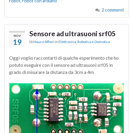
robot
,
robot con arduino
2 commenti
Sensore ad ultrasuoni srf05
NOV
19
Di
Mauro Alfieri
in
Elettronica
,
Robotica e Domotica
Oggi voglio raccontarti di qualche esperimento che ho
potuto eseguire con il sensore ad ultrasuoni srf05 in
grado di misurare la distanza da 3cm a 4m