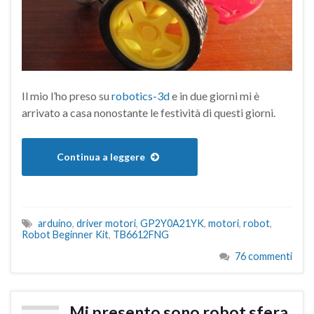
Il mio l’ho preso su
robotics-3d
e in due giorni mi è
arrivato a casa nonostante le festività di questi giorni.
Continua a leggere
arduino
,
driver motori
,
GP2Y0A21YK
,
motori
,
robot
,
Robot Beginner Kit
,
TB6612FNG
76 commenti
Mi presento sono robot sfera