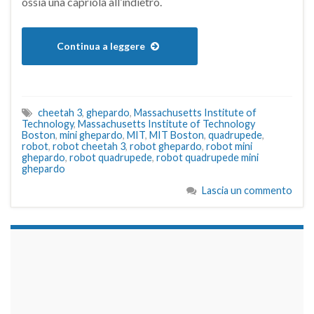
ossia una capriola all’indietro.
Continua a leggere
cheetah 3
,
ghepardo
,
Massachusetts Institute of
Technology
,
Massachusetts Institute of Technology
Boston
,
mini ghepardo
,
MIT
,
MIT Boston
,
quadrupede
,
robot
,
robot cheetah 3
,
robot ghepardo
,
robot mini
ghepardo
,
robot quadrupede
,
robot quadrupede mini
ghepardo
Lascia un commento
займы на карту срочно