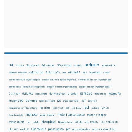
arduino
3d
3d printed
3d printer
3D printing
3d print
adafruit
arduino ide
Attiny85
arduino uno
Arduino Yún
bluetooth
arduino leonardo
arm
BLE
cloud
controlled fluid injection pen
controlled fluid injection pencil
controlled silicon injection pen
controlled silicon injection pencil
control silicon injection pen
control silicon injection pencil
ESP8266
dolly foto
dolly project
encoder
fotografia
CtrlJ pen
dolly photo
fibra ottica
fusion 360
Genuino
i2c
IoT
home assistant
iniezione fluidi
joystick
led
lcd
Linux
lasercut
laser cut
lampadario con fibre ottiche
lcd 16x2
led rgb
motori passo-passo
MKR1000
motori stepper
luci di natale
motori bipolari
Neopixel
motor shield
OLED
nas
natale
Neopixel ring
oled 128x32
oled 128x32 IIC
OpenSCAD
passo-passo
pcb
oled i2C
oled IIC
penna automatica
penna iniezione fluidi