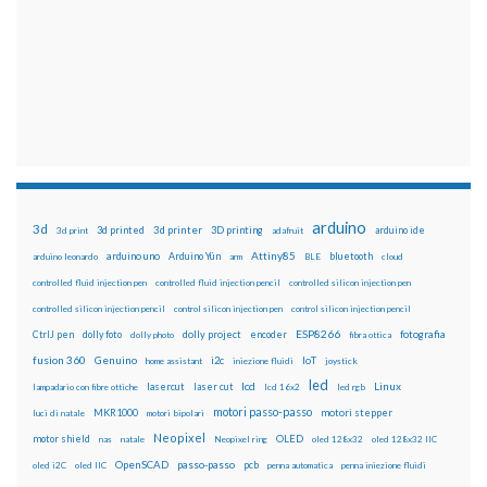
arduino
3d
3d printed
3d printer
3D printing
3d print
adafruit
arduino ide
Attiny85
arduino uno
Arduino Yún
bluetooth
arduino leonardo
arm
BLE
cloud
controlled fluid injection pen
controlled fluid injection pencil
controlled silicon injection pen
controlled silicon injection pencil
control silicon injection pen
control silicon injection pencil
ESP8266
dolly foto
dolly project
encoder
fotografia
CtrlJ pen
dolly photo
fibra ottica
fusion 360
Genuino
i2c
IoT
home assistant
iniezione fluidi
joystick
led
lcd
Linux
lasercut
laser cut
lampadario con fibre ottiche
lcd 16x2
led rgb
motori passo-passo
MKR1000
motori stepper
luci di natale
motori bipolari
Neopixel
motor shield
OLED
nas
natale
Neopixel ring
oled 128x32
oled 128x32 IIC
OpenSCAD
passo-passo
pcb
oled i2C
oled IIC
penna automatica
penna iniezione fluidi