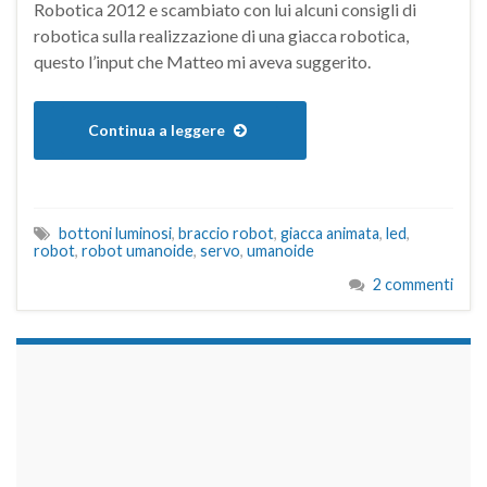
Robotica 2012 e scambiato con lui alcuni consigli di
robotica sulla realizzazione di una giacca robotica,
questo l’input che Matteo mi aveva suggerito.
Continua a leggere
bottoni luminosi
,
braccio robot
,
giacca animata
,
led
,
robot
,
robot umanoide
,
servo
,
umanoide
2 commenti
займы на карту срочно