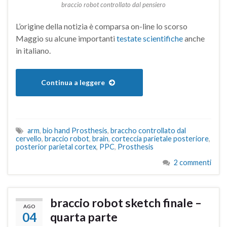
braccio robot controllato dal pensiero
L’origine della notizia è comparsa on-line lo scorso
Maggio su alcune importanti
testate scientifiche
anche
in italiano.
Continua a leggere
arm
,
bio hand Prosthesis
,
braccho controllato dal
cervello
,
braccio robot
,
brain
,
corteccia parietale posteriore
,
posterior parietal cortex
,
PPC
,
Prosthesis
2 commenti
braccio robot sketch finale –
AGO
04
quarta parte