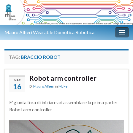
Mauro Alfieri Wearable Domotica Robotica
Attiv
TAG:
BRACCIO ROBOT
Robot arm controller
MAR
16
Di
Mauro Alfieri
in
Make
E’ giunta l’ora di iniziare ad assemblare la prima parte:
Robot arm controller