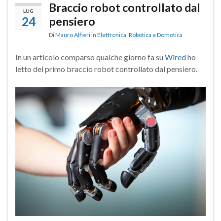
Braccio robot controllato dal
LUG
24
pensiero
Di
Mauro Alfieri
in
Elettronica
,
Robotica e Domotica
In un articolo comparso qualche giorno fa su
Wired
ho
letto del primo braccio robot controllato dal pensiero.