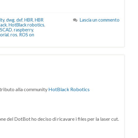
ty
,
dwg
,
dxf
,
HBR
,
HBR
Lascia un commento
lack
,
HotBlack robotics
,
nSCAD
,
raspberry
,
orial
,
ros
,
ROS on
ntributo alla community
HotBlack Robotics
ne del DotBot ho deciso di ricavare i files per la laser cut.