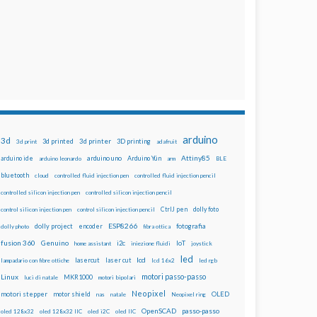
arduino
3d
3d printed
3d printer
3D printing
3d print
adafruit
Attiny85
arduino uno
Arduino Yún
arduino ide
arduino leonardo
arm
BLE
bluetooth
cloud
controlled fluid injection pen
controlled fluid injection pencil
controlled silicon injection pen
controlled silicon injection pencil
dolly foto
control silicon injection pen
control silicon injection pencil
CtrlJ pen
ESP8266
dolly project
encoder
fotografia
dolly photo
fibra ottica
fusion 360
Genuino
i2c
IoT
home assistant
iniezione fluidi
joystick
led
lcd
lasercut
laser cut
lampadario con fibre ottiche
lcd 16x2
led rgb
motori passo-passo
Linux
MKR1000
luci di natale
motori bipolari
Neopixel
motori stepper
motor shield
OLED
nas
natale
Neopixel ring
OpenSCAD
passo-passo
oled 128x32
oled 128x32 IIC
oled i2C
oled IIC