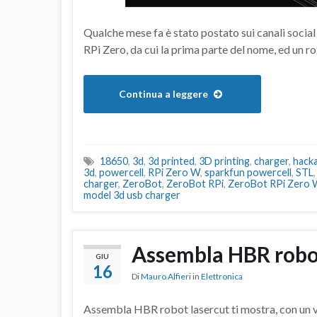
Qualche mese fa è stato postato sui canali socia
RPi Zero, da cui la prima parte del nome, ed un
Continua a leggere
18650
,
3d
,
3d printed
,
3D printing
,
charger
,
hack
3d
,
powercell
,
RPi Zero W
,
sparkfun powercell
,
STL
charger
,
ZeroBot
,
ZeroBot RPi
,
ZeroBot RPi Zero 
model 3d usb charger
Assembla HBR robot
GIU
16
Di
Mauro Alfieri
in
Elettronica
Assembla HBR robot lasercut ti mostra, con un vi