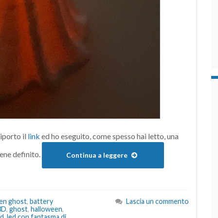
iporto il
link
ed ho eseguito, come spesso hai letto, una
iene definito.
Continua a leggere
een ghost
,
battery
Lascia un commento
3D
,
ghost
,
halloween
,
ed
,
led con fantasma di