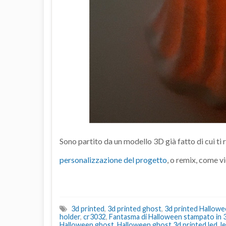
Sono partito da un modello 3D già fatto di cui ti r
personalizzazione del progetto
, o remix, come v
3d printed
,
3d printed ghost
,
3d printed Hallow
holder
,
cr3032
,
Fantasma di Halloween stampato in 
Halloween ghost
,
Halloween ghost 3d printed led
,
l