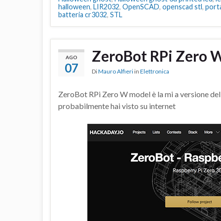
halloween
,
LIR2032
,
OpenSCAD
,
openscad stl
,
port
batteria cr3032
,
STL
ZeroBot RPi Zero 
AGO
07
Di
Mauro Alfieri
in
Elettronica
ZeroBot RPi Zero W model è la mi a versione de
probabilmente hai visto su internet