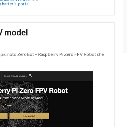
a batteria
,
porta
W model
l più noto ZeroBot – Raspberry Pi Zero FPV Robot che