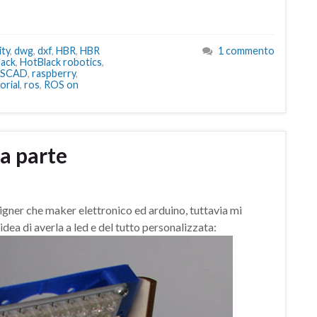
ty
,
dwg
,
dxf
,
HBR
,
HBR
1 commento
lack
,
HotBlack robotics
,
nSCAD
,
raspberry
,
orial
,
ros
,
ROS on
a parte
gner che maker elettronico ed arduino, tuttavia mi
dea di averla a led e del tutto personalizzata: