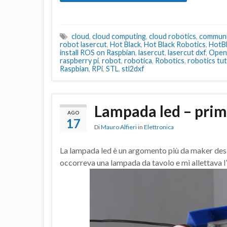
cloud
,
cloud computing
,
cloud robotics
,
communi
robot lasercut
,
Hot Black
,
Hot Black Robotics
,
HotB
install ROS on Raspbian
,
lasercut
,
lasercut dxf
,
Ope
raspberry pi
,
robot
,
robotica
,
Robotics
,
robotics tut
Raspbian
,
RPi
,
STL
,
stl2dxf
Lampada led – prim
AGO
17
Di
Mauro Alfieri
in
Elettronica
La lampada led è un argomento più da maker desi
occorreva una lampada da tavolo e mi allettava l’i