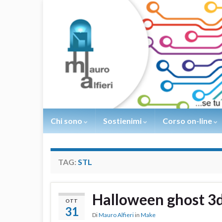
Chi sono
Sostienimi
Corso on-line
TAG:
STL
Halloween ghost 3d
OTT
31
Di
Mauro Alfieri
in
Make