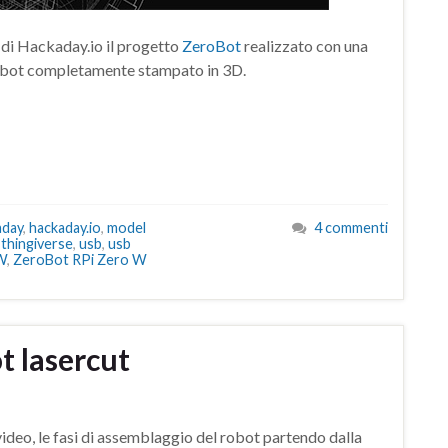
l di Hackaday.io il progetto
ZeroBot
realizzato con una
 robot completamente stampato in 3D.
aday
,
hackaday.io
,
model
4 commenti
,
thingiverse
,
usb
,
usb
W
,
ZeroBot RPi Zero W
 lasercut
deo, le fasi di assemblaggio del robot partendo dalla