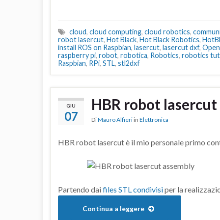
cloud
,
cloud computing
,
cloud robotics
,
communi
robot lasercut
,
Hot Black
,
Hot Black Robotics
,
HotB
install ROS on Raspbian
,
lasercut
,
lasercut dxf
,
Ope
raspberry pi
,
robot
,
robotica
,
Robotics
,
robotics tut
Raspbian
,
RPi
,
STL
,
stl2dxf
HBR robot lasercut
GIU
07
Di
Mauro Alfieri
in
Elettronica
HBR robot lasercut è il mio personale primo co
Partendo dai
files STL condivisi
per la realizzazio
Continua a leggere