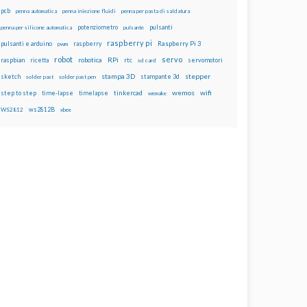
pcb
penna automatica
penna iniezione fluidi
penna per pasta di saldatura
potenziometro
pulsanti
penna per silicone automatica
pulsante
raspberry pi
pulsanti e arduino
raspberry
Raspberry Pi 3
pwm
robot
servo
RPi
raspbian
robotica
rtc
servomotori
ricetta
sd card
stampa 3D
stepper
sketch
stampante 3d
solder past
solder past pen
wemos
wifi
step to step
tinkercad
time-lapse
timelapse
wemake
ws2812B
WS2812
xbee