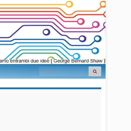
Search for:
займы на
карту срочно