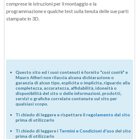
comprese le istruzioni per il montaggio e la
programmazione e qualche test sulla tenuta delle sue parti
stampate in 3D.
Questo sito ed i suoi contenuti è fornito "così com'è" e
Mauro Alfieri non rilascia alcuna dichiarazione o
garanzia di alcun tipo, esplicita o implicita, riguardo alla
completezza, accuratezza, affidabilità, idoneità o
disponibilità del sito o delle informazioni, prodotti,
servizi o grafiche correlate contenute sul sito per
qualsiasi scopo.
Ti chiedo di leggere e rispettare il
regolamento del sito
prima di utilizzarlo
Ti chiedo di leggere i
Termini e Condizioni d'uso
del sito
prima di utilizzarlo