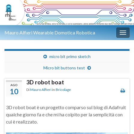
Mauro Alfieri Wearable Domotica Robotica
Attiv
micro bit primo sketch
Micro bit buttons test
3D robot boat
AGO
10
Di
Mauro Alfieri
in
Bricolage
3D robot boat è un progetto comparso sul blog di Adafruit
qualche giorno fa e che mi ha colpito per la semplicità con
cui è realizzato.