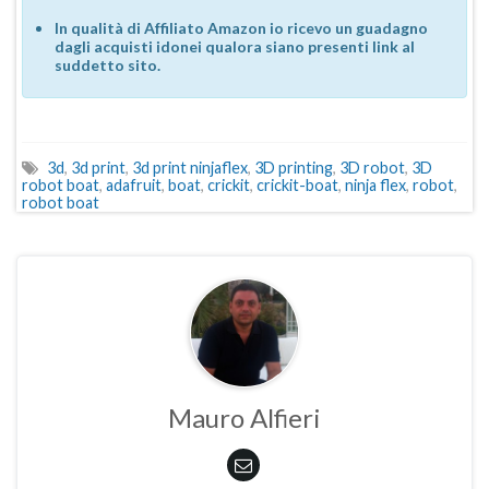
In qualità di Affiliato Amazon io ricevo un guadagno
dagli acquisti idonei qualora siano presenti link al
suddetto sito.
3d
,
3d print
,
3d print ninjaflex
,
3D printing
,
3D robot
,
3D
robot boat
,
adafruit
,
boat
,
crickit
,
crickit-boat
,
ninja flex
,
robot
,
robot boat
Mauro Alfieri