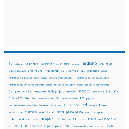
arduino
3d
3d printed
3d printer
3D printing
3d print
adafruit
arduino ide
Attiny85
arduino uno
Arduino Yún
bluetooth
arduino leonardo
arm
BLE
cloud
controlled fluid injection pen
controlled fluid injection pencil
controlled silicon injection pen
controlled silicon injection pencil
control silicon injection pen
control silicon injection pencil
ESP8266
dolly foto
dolly project
encoder
fotografia
CtrlJ pen
dolly photo
fibra ottica
fusion 360
Genuino
i2c
IoT
home assistant
iniezione fluidi
joystick
led
lcd
Linux
lasercut
laser cut
lampadario con fibre ottiche
lcd 16x2
led rgb
motori passo-passo
MKR1000
motori stepper
luci di natale
motori bipolari
Neopixel
motor shield
OLED
nas
natale
Neopixel ring
oled 128x32
oled 128x32 IIC
OpenSCAD
passo-passo
pcb
oled i2C
oled IIC
penna automatica
penna iniezione fluidi