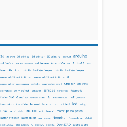
arduino
3d
3d printed
3d printer
3D printing
3d print
adafruit
Attiny85
arduino uno
Arduino Yún
arduino ide
arduino leonardo
arm
BLE
bluetooth
cloud
controlled fluid injection pen
controlled fluid injection pencil
controlled silicon injection pen
controlled silicon injection pencil
dolly foto
control silicon injection pen
control silicon injection pencil
CtrlJ pen
ESP8266
dolly project
encoder
fotografia
dolly photo
fibra ottica
fusion 360
Genuino
i2c
IoT
home assistant
iniezione fluidi
joystick
led
lcd
lasercut
laser cut
lampadario con fibre ottiche
lcd 16x2
led rgb
motori passo-passo
Linux
MKR1000
luci di natale
motori bipolari
Neopixel
motori stepper
motor shield
OLED
nas
natale
Neopixel ring
OpenSCAD
passo-passo
oled 128x32
oled 128x32 IIC
oled i2C
oled IIC