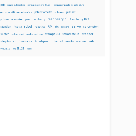
pcb
penna automatica
penna iniezione fluidi
penna per pasta di saldatura
potenziometro
pulsanti
penna per silicone automatica
pulsante
raspberry pi
pulsanti e arduino
raspberry
Raspberry Pi 3
pwm
robot
servo
RPi
raspbian
robotica
rtc
servomotori
ricetta
sd card
stampa 3D
stepper
sketch
stampante 3d
solder past
solder past pen
wemos
wifi
step to step
tinkercad
time-lapse
timelapse
wemake
ws2812B
WS2812
xbee