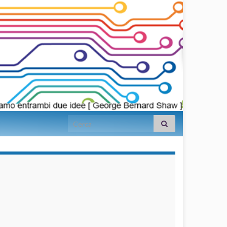
Search for:
займы на
карту срочно