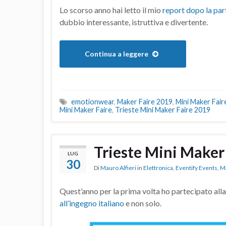
Lo scorso anno hai letto il mio
report dopo la pa
dubbio interessante, istruttiva e divertente.
Continua a leggere
emotionwear
,
Maker Faire 2019
,
Mini Maker Fair
Mini Maker Faire
,
Trieste Mini Maker Faire 2019
Trieste Mini Maker
LUG
30
Di
Mauro Alfieri
in
Elettronica
,
Eventify Events
,
M
Quest’anno per la prima volta ho partecipato all
all’ingegno italiano
e non solo.