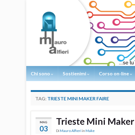
Chi sono
Sostienimi
Corso on-line
TAG:
TRIESTE MINI MAKER FAIRE
Trieste Mini Maker
MAG
03
Di
Mauro Alfieri
in
Make