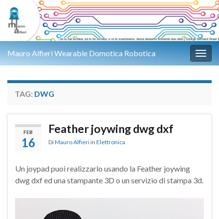
Mauro Alfieri Wearable Domotica Robotica
Attiv
TAG:
DWG
Feather joywing dwg dxf
FEB
16
Di
Mauro Alfieri
in
Elettronica
Un joypad puoi realizzarlo usando la Feather joywing
dwg dxf ed una stampante 3D o un servizio di stampa 3d.