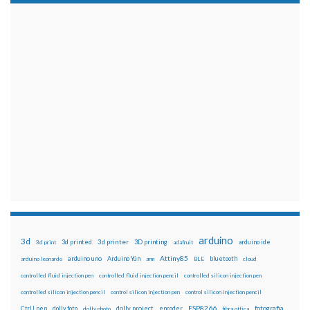
arduino
3d
3d printed
3d printer
3D printing
3d print
adafruit
arduino ide
Attiny85
arduino uno
Arduino Yún
bluetooth
arduino leonardo
arm
BLE
cloud
controlled fluid injection pen
controlled fluid injection pencil
controlled silicon injection pen
controlled silicon injection pencil
control silicon injection pen
control silicon injection pencil
ESP8266
dolly foto
dolly project
encoder
fotografia
CtrlJ pen
dolly photo
fibra ottica