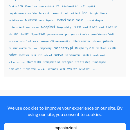
fusion 360
Genuino
i2c
IoT
home assistant
iniezione fluidi
joystick
led
lcd
Linux
lasercut
laser cut
lampadario con fibre ottiche
lcd 16x2
led rgb
motori passo-passo
MKR1000
motori stepper
luci di natale
motori bipolari
Neopixel
motor shield
OLED
nas
natale
Neopixel ring
oled 128x32
oled 128x32 IIC
OpenSCAD
passo-passo
pcb
oled i2C
oled IIC
penna automatica
penna iniezione fluidi
potenziometro
pulsanti
penna per pasta di saldatura
penna per silicone automatica
pulsante
raspberry pi
pulsanti e arduino
raspberry
Raspberry Pi 3
raspbian
pwm
ricetta
robot
servo
RPi
robotica
rtc
servomotori
sketch
sd card
solder past
stampa 3D
stepper
stampante 3d
step to step
solder past pen
time-lapse
wemos
wifi
tinkercad
ws2812B
timelapse
wemake
WS2812
xbee
Il blog mauroalfieri.it ed i suoi contenuti sono distribuiti
con Licenza
Creative Commons Attribution Non commercial Share
Alike 4.0 International