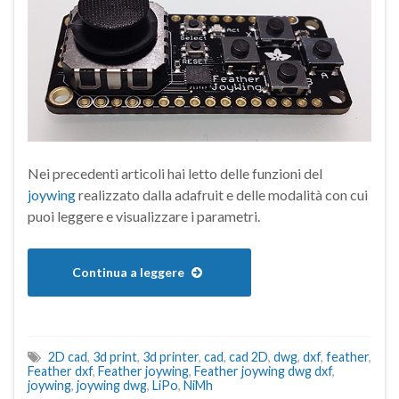
Nei precedenti articoli hai letto delle funzioni del
joywing
realizzato dalla adafruit e delle modalità con cui
puoi leggere e visualizzare i parametri.
Continua a leggere
2D cad
,
3d print
,
3d printer
,
cad
,
cad 2D
,
dwg
,
dxf
,
feather
,
Feather dxf
,
Feather joywing
,
Feather joywing dwg dxf
,
joywing
,
joywing dwg
,
LiPo
,
NiMh