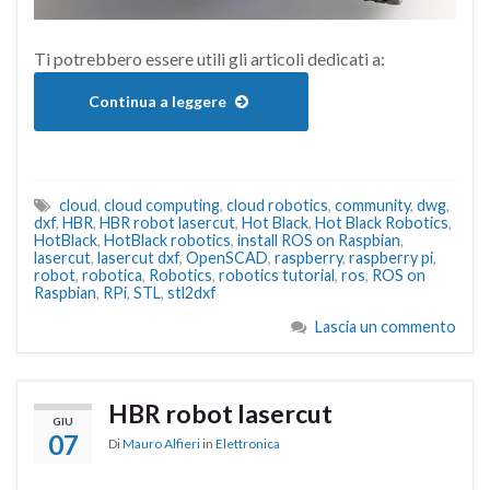
Ti potrebbero essere utili gli articoli dedicati a:
Continua a leggere
cloud
,
cloud computing
,
cloud robotics
,
community
,
dwg
,
dxf
,
HBR
,
HBR robot lasercut
,
Hot Black
,
Hot Black Robotics
,
HotBlack
,
HotBlack robotics
,
install ROS on Raspbian
,
lasercut
,
lasercut dxf
,
OpenSCAD
,
raspberry
,
raspberry pi
,
robot
,
robotica
,
Robotics
,
robotics tutorial
,
ros
,
ROS on
Raspbian
,
RPi
,
STL
,
stl2dxf
Lascia un commento
HBR robot lasercut
GIU
07
Di
Mauro Alfieri
in
Elettronica