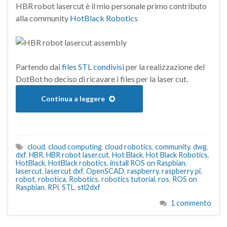
HBR robot lasercut è il mio personale primo contributo
alla community
HotBlack Robotics
Partendo dai
files STL condivisi
per la realizzazione del
DotBot ho deciso di ricavare i files per la laser cut.
Continua a leggere
cloud
,
cloud computing
,
cloud robotics
,
community
,
dwg
,
dxf
,
HBR
,
HBR robot lasercut
,
Hot Black
,
Hot Black Robotics
,
HotBlack
,
HotBlack robotics
,
install ROS on Raspbian
,
lasercut
,
lasercut dxf
,
OpenSCAD
,
raspberry
,
raspberry pi
,
robot
,
robotica
,
Robotics
,
robotics tutorial
,
ros
,
ROS on
Raspbian
,
RPi
,
STL
,
stl2dxf
1 commento