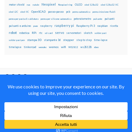
Neopixel
motor shield
OLED
nas
natale
Neopixel ring
oled 128x32
oled 128x32 IIC
OpenSCAD
passo-passo
pcb
oled i2C
oled IIC
penna automatica
penna iniezione fluidi
potenziometro
pulsanti
penna per pasta di saldatura
penna per silicone automatica
pulsante
raspberry pi
pulsanti e arduino
raspberry
Raspberry Pi 3
raspbian
pwm
ricetta
robot
servo
RPi
robotica
rtc
servomotori
sketch
sd card
solder past
stampa 3D
stepper
stampante 3d
step to step
solder past pen
time-lapse
wemos
wifi
tinkercad
ws2812B
timelapse
wemake
WS2812
xbee
Il blog mauroalfieri.it ed i suoi contenuti sono distribuiti
con Licenza
Creative Commons Attribution Non commercial Share
Alike 4.0 International
© 2012-2018 Mauro Alfieri Elettronica Domotica Robotica Arduino Corsi
Formazione Maker
Realizzato con il
da
Graphene Themes
.