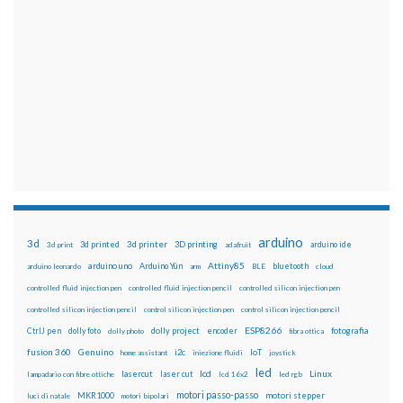
arduino
3d
3d printed
3d printer
3D printing
3d print
adafruit
arduino ide
Attiny85
arduino uno
Arduino Yún
bluetooth
arduino leonardo
arm
BLE
cloud
controlled fluid injection pen
controlled fluid injection pencil
controlled silicon injection pen
controlled silicon injection pencil
control silicon injection pen
control silicon injection pencil
ESP8266
dolly foto
dolly project
encoder
fotografia
CtrlJ pen
dolly photo
fibra ottica
fusion 360
Genuino
i2c
IoT
home assistant
iniezione fluidi
joystick
led
lcd
Linux
lasercut
laser cut
lampadario con fibre ottiche
lcd 16x2
led rgb
motori passo-passo
MKR1000
motori stepper
luci di natale
motori bipolari