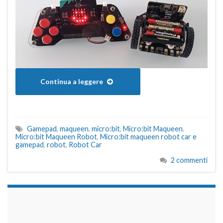
Continua a leggere
Gamepad
,
maqueen
,
micro:bit
,
Micro:bit Maqueen
,
Micro:bit Maqueen Robot
,
Micro:bit maqueen robot car e
gamepad
,
robot
,
Robot Car
2 commenti
займы на карту срочно