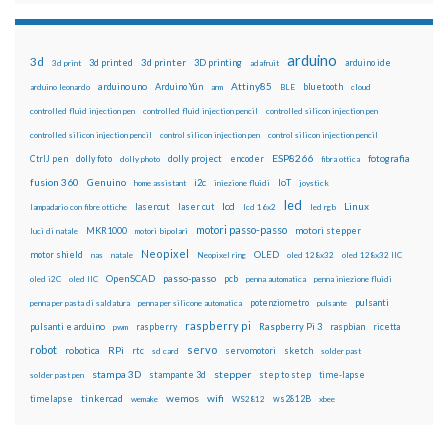
arduino
3d
3d printed
3d printer
3D printing
3d print
adafruit
arduino ide
Attiny85
arduino uno
Arduino Yún
bluetooth
arduino leonardo
arm
BLE
cloud
controlled fluid injection pen
controlled fluid injection pencil
controlled silicon injection pen
controlled silicon injection pencil
control silicon injection pen
control silicon injection pencil
ESP8266
dolly foto
dolly project
encoder
fotografia
CtrlJ pen
dolly photo
fibra ottica
fusion 360
Genuino
i2c
IoT
home assistant
iniezione fluidi
joystick
led
lcd
Linux
lasercut
laser cut
lampadario con fibre ottiche
lcd 16x2
led rgb
motori passo-passo
MKR1000
motori stepper
luci di natale
motori bipolari
Neopixel
motor shield
OLED
nas
natale
Neopixel ring
oled 128x32
oled 128x32 IIC
OpenSCAD
passo-passo
pcb
oled i2C
oled IIC
penna automatica
penna iniezione fluidi
potenziometro
pulsanti
penna per pasta di saldatura
penna per silicone automatica
pulsante
raspberry pi
pulsanti e arduino
raspberry
Raspberry Pi 3
raspbian
pwm
ricetta
robot
servo
RPi
robotica
rtc
servomotori
sketch
sd card
solder past
stampa 3D
stepper
stampante 3d
step to step
solder past pen
time-lapse
wemos
wifi
tinkercad
ws2812B
timelapse
wemake
WS2812
xbee