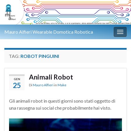
Mauro Alfieri Wearable Domotica Robotica
Attiv
TAG:
ROBOT PINGUINI
Animali Robot
GEN
25
Di
Mauro Alfieri
in
Make
Gli animali robot in questi giorni sono stati oggetto di
una rassegna sui social che probabilmente hai visto.