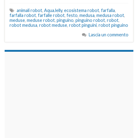
animali robot
,
AquaJelly
,
ecosistema robot
,
farfalla
,
farfalla robot
,
farfalle robot
,
festo
,
medusa
,
medusa robot
,
meduse
,
meduse robot
,
pinguino
,
pinguino robot
,
robot
,
robot medusa
,
robot meduse
,
robot pinguini
,
robot pinguino
Lascia un commento
займы на карту срочно