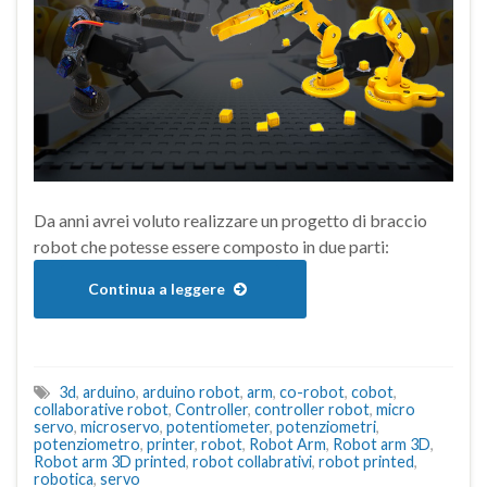
Da anni avrei voluto realizzare un progetto di braccio
robot che potesse essere composto in due parti:
Continua a leggere
3d
,
arduino
,
arduino robot
,
arm
,
co-robot
,
cobot
,
collaborative robot
,
Controller
,
controller robot
,
micro
servo
,
microservo
,
potentiometer
,
potenziometri
,
potenziometro
,
printer
,
robot
,
Robot Arm
,
Robot arm 3D
,
Robot arm 3D printed
,
robot collabrativi
,
robot printed
,
robotica
,
servo