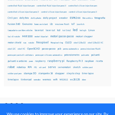
controlled fluid injection pen
controlled fluid injection pencil
controlled silicon injection pen
controlled silicon injection pencil
control silicon injection pen
control silicon injection pencil
ESP8266
dolly foto
dolly project
encoder
fotografia
CtrlJ pen
dolly photo
fibra ottica
fusion 360
Genuino
i2c
IoT
home assistant
iniezione fluidi
joystick
led
lcd
Linux
lasercut
laser cut
lampadario con fibre ottiche
lcd 16x2
led rgb
motori passo-passo
MKR1000
motori stepper
luci di natale
motori bipolari
Neopixel
motor shield
OLED
nas
natale
Neopixel ring
oled 128x32
oled 128x32 IIC
OpenSCAD
passo-passo
pcb
oled i2C
oled IIC
penna automatica
penna iniezione fluidi
potenziometro
pulsanti
penna per pasta di saldatura
penna per silicone automatica
pulsante
raspberry pi
pulsanti e arduino
raspberry
Raspberry Pi 3
raspbian
pwm
ricetta
robot
servo
RPi
robotica
rtc
servomotori
sketch
sd card
solder past
stampa 3D
stepper
stampante 3d
step to step
solder past pen
time-lapse
wemos
wifi
tinkercad
ws2812B
timelapse
wemake
WS2812
xbee
Il blog mauroalfieri.it ed i suoi contenuti sono distribuiti
con Licenza
Creative Commons Attribution Non commercial Share