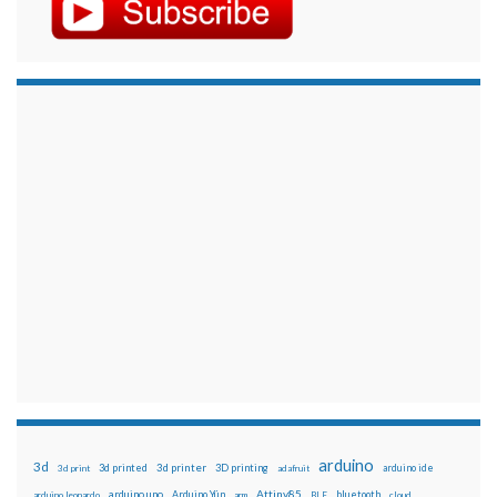
arduino
3d
3d printed
3d printer
3D printing
3d print
adafruit
arduino ide
Attiny85
arduino uno
Arduino Yún
bluetooth
arduino leonardo
arm
BLE
cloud