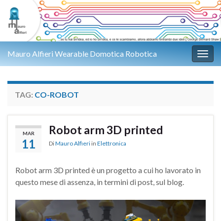
Mauro Alfieri Wearable Domotica Robotica
Attiv
TAG:
CO-ROBOT
Robot arm 3D printed
MAR
11
Di
Mauro Alfieri
in
Elettronica
Robot arm 3D printed è un progetto a cui ho lavorato in
questo mese di assenza, in termini di post, sul blog.