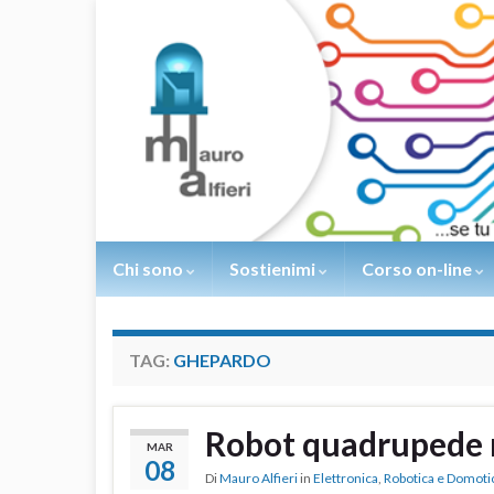
Chi sono
Sostienimi
Corso on-line
TAG:
GHEPARDO
Robot quadrupede 
MAR
08
Di
Mauro Alfieri
in
Elettronica
,
Robotica e Domoti