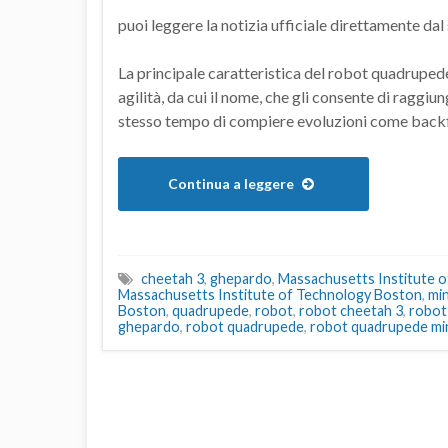
puoi leggere la notizia ufficiale direttamente dal
La principale caratteristica del robot quadrupede
agilità, da cui il nome, che gli consente di raggiu
stesso tempo di compiere evoluzioni come backflip
Continua a leggere
cheetah 3
,
ghepardo
,
Massachusetts Institute 
Massachusetts Institute of Technology Boston
,
mi
Boston
,
quadrupede
,
robot
,
robot cheetah 3
,
robot
ghepardo
,
robot quadrupede
,
robot quadrupede mi