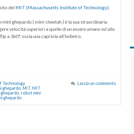
 sito del
MIT (Massachusetts Institute of Technology)
.
 mini ghepardo ( mini-cheetah ) è la sua straordinaria
ngere velocità superiori a quelle di un essere umano ed allo
 a 360°, ossia una capriola all’indietro.
of Technology
,
Lascia un commento
ni ghepardo
,
MIT
,
MIT
 ghepardo
,
robot mini
ni ghepardo