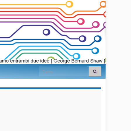
Search for:
займы на
карту срочно