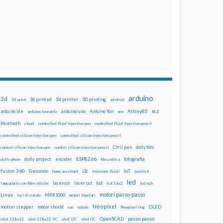
arduino
3d
3d printed
3d printer
3D printing
3d print
adafruit
Attiny85
arduino uno
Arduino Yún
arduino ide
arduino leonardo
arm
BLE
bluetooth
cloud
controlled fluid injection pen
controlled fluid injection pencil
controlled silicon injection pen
controlled silicon injection pencil
dolly foto
control silicon injection pen
control silicon injection pencil
CtrlJ pen
ESP8266
dolly project
encoder
fotografia
dolly photo
fibra ottica
fusion 360
Genuino
i2c
IoT
home assistant
iniezione fluidi
joystick
led
lcd
lasercut
laser cut
lampadario con fibre ottiche
lcd 16x2
led rgb
motori passo-passo
Linux
MKR1000
luci di natale
motori bipolari
Neopixel
motori stepper
motor shield
OLED
nas
natale
Neopixel ring
OpenSCAD
passo-passo
oled 128x32
oled 128x32 IIC
oled i2C
oled IIC