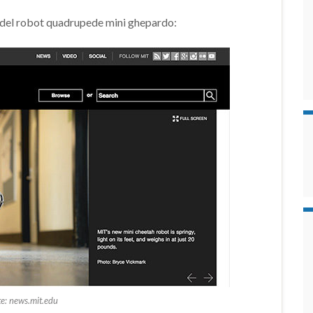
ia del robot quadrupede mini ghepardo:
e: news.mit.edu