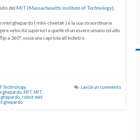
 sito del
MIT (Massachusetts Institute of Technology)
.
 mini ghepardo ( mini-cheetah ) è la sua straordinaria
ngere velocità superiori a quelle di un essere umano ed allo
 a 360°, ossia una capriola all’indietro.
of Technology
,
Lascia un commento
ni ghepardo
,
MIT
,
MIT
 ghepardo
,
robot mini
ni ghepardo