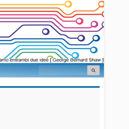
Search for:
займы на
карту срочно