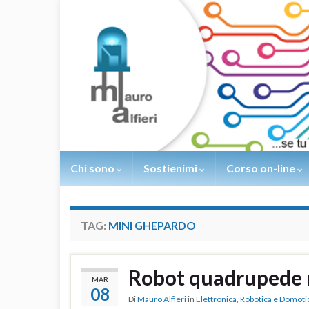
Chi sono
Sostienimi
Corso on-line
TAG:
MINI GHEPARDO
Robot quadrupede 
MAR
08
Di
Mauro Alfieri
in
Elettronica
,
Robotica e Domoti