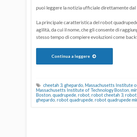
puoi leggere la notizia ufficiale direttamente dal
La principale caratteristica del robot quadrupede
agilità, da cui il nome, che gli consente di raggiu
stesso tempo di compiere evoluzioni come backflip
Continua a leggere
cheetah 3
,
ghepardo
,
Massachusetts Institute 
Massachusetts Institute of Technology Boston
,
mi
Boston
,
quadrupede
,
robot
,
robot cheetah 3
,
robot
ghepardo
,
robot quadrupede
,
robot quadrupede mi