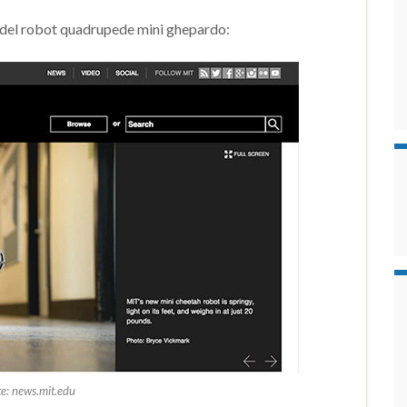
ia del robot quadrupede mini ghepardo:
e: news.mit.edu