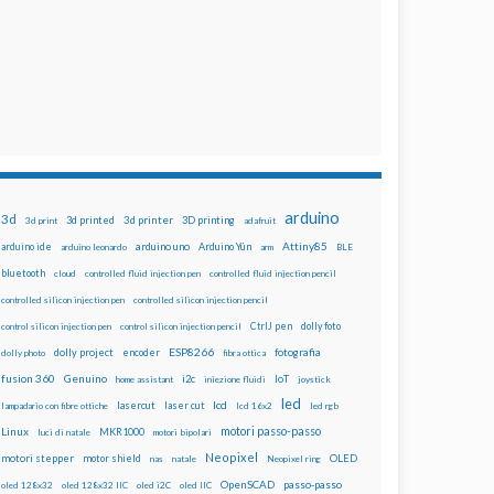
arduino
3d
3d printed
3d printer
3D printing
3d print
adafruit
Attiny85
arduino uno
Arduino Yún
arduino ide
arduino leonardo
arm
BLE
bluetooth
cloud
controlled fluid injection pen
controlled fluid injection pencil
controlled silicon injection pen
controlled silicon injection pencil
dolly foto
control silicon injection pen
control silicon injection pencil
CtrlJ pen
ESP8266
dolly project
encoder
fotografia
dolly photo
fibra ottica
fusion 360
Genuino
i2c
IoT
home assistant
iniezione fluidi
joystick
led
lcd
lasercut
laser cut
lampadario con fibre ottiche
lcd 16x2
led rgb
motori passo-passo
Linux
MKR1000
luci di natale
motori bipolari
Neopixel
motori stepper
motor shield
OLED
nas
natale
Neopixel ring
OpenSCAD
passo-passo
oled 128x32
oled 128x32 IIC
oled i2C
oled IIC