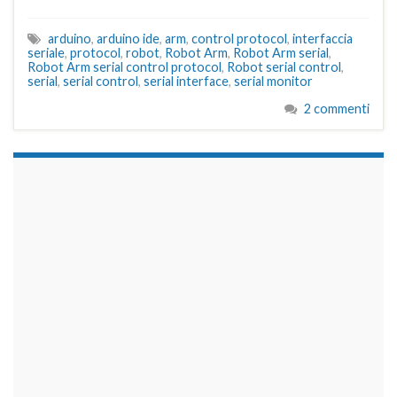
arduino
,
arduino ide
,
arm
,
control protocol
,
interfaccia
seriale
,
protocol
,
robot
,
Robot Arm
,
Robot Arm serial
,
Robot Arm serial control protocol
,
Robot serial control
,
serial
,
serial control
,
serial interface
,
serial monitor
2 commenti
займы на карту срочно