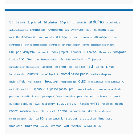
arduino
3d
3d printed
3d printer
3D printing
3d print
adafruit
arduino ide
Attiny85
arduino uno
Arduino Yún
bluetooth
arduino leonardo
arm
BLE
cloud
controlled fluid injection pen
controlled fluid injection pencil
controlled silicon injection pen
controlled silicon injection pencil
control silicon injection pen
control silicon injection pencil
ESP8266
dolly foto
dolly project
encoder
fotografia
CtrlJ pen
dolly photo
fibra ottica
fusion 360
Genuino
i2c
IoT
home assistant
iniezione fluidi
joystick
led
lcd
Linux
lasercut
laser cut
lampadario con fibre ottiche
lcd 16x2
led rgb
motori passo-passo
MKR1000
motori stepper
luci di natale
motori bipolari
Neopixel
motor shield
OLED
nas
natale
Neopixel ring
oled 128x32
oled 128x32 IIC
OpenSCAD
passo-passo
pcb
oled i2C
oled IIC
penna automatica
penna iniezione fluidi
potenziometro
pulsanti
penna per pasta di saldatura
penna per silicone automatica
pulsante
raspberry pi
pulsanti e arduino
raspberry
Raspberry Pi 3
raspbian
pwm
ricetta
robot
servo
RPi
robotica
rtc
servomotori
sketch
sd card
solder past
stampa 3D
stepper
stampante 3d
step to step
solder past pen
time-lapse
wemos
wifi
tinkercad
ws2812B
timelapse
wemake
WS2812
xbee