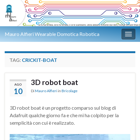
Mauro Alfieri Wearable Domotica Robotica
Attiv
TAG:
CRICKIT-BOAT
3D robot boat
AGO
10
Di
Mauro Alfieri
in
Bricolage
3D robot boat è un progetto comparso sul blog di
Adafruit qualche giorno fa e che mi ha colpito per la
semplicità con cui è realizzato.