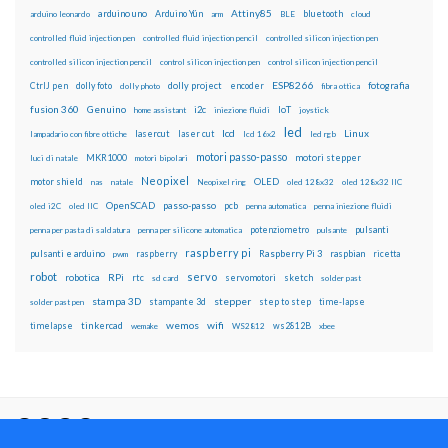
Attiny85
arduino uno
Arduino Yún
bluetooth
arduino leonardo
arm
BLE
cloud
controlled fluid injection pen
controlled fluid injection pencil
controlled silicon injection pen
controlled silicon injection pencil
control silicon injection pen
control silicon injection pencil
ESP8266
dolly foto
dolly project
encoder
fotografia
CtrlJ pen
dolly photo
fibra ottica
fusion 360
Genuino
i2c
IoT
home assistant
iniezione fluidi
joystick
led
lcd
Linux
lasercut
laser cut
lampadario con fibre ottiche
lcd 16x2
led rgb
motori passo-passo
MKR1000
motori stepper
luci di natale
motori bipolari
Neopixel
motor shield
OLED
nas
natale
Neopixel ring
oled 128x32
oled 128x32 IIC
OpenSCAD
passo-passo
pcb
oled i2C
oled IIC
penna automatica
penna iniezione fluidi
potenziometro
pulsanti
penna per pasta di saldatura
penna per silicone automatica
pulsante
raspberry pi
pulsanti e arduino
raspberry
Raspberry Pi 3
raspbian
pwm
ricetta
robot
servo
RPi
robotica
rtc
servomotori
sketch
sd card
solder past
stampa 3D
stepper
stampante 3d
step to step
solder past pen
time-lapse
wemos
wifi
tinkercad
ws2812B
timelapse
wemake
WS2812
xbee
Il blog mauroalfieri.it ed i suoi contenuti sono distribuiti