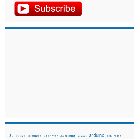
arduino
3d
3d printed
3d printer
3D printing
3d print
adafruit
arduino ide