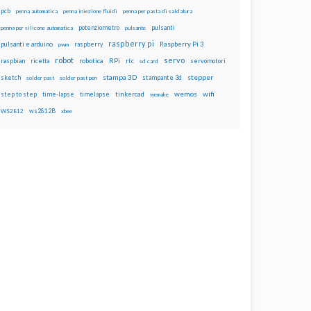
pcb
penna automatica
penna iniezione fluidi
penna per pasta di saldatura
potenziometro
pulsanti
penna per silicone automatica
pulsante
raspberry pi
pulsanti e arduino
raspberry
Raspberry Pi 3
pwm
robot
servo
RPi
raspbian
robotica
rtc
servomotori
ricetta
sd card
stampa 3D
stepper
sketch
stampante 3d
solder past
solder past pen
wemos
wifi
step to step
tinkercad
time-lapse
timelapse
wemake
ws2812B
WS2812
xbee