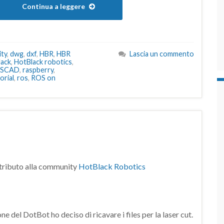
Continua a leggere
ty
,
dwg
,
dxf
,
HBR
,
HBR
Lascia un commento
lack
,
HotBlack robotics
,
nSCAD
,
raspberry
,
orial
,
ros
,
ROS on
ntributo alla community
HotBlack Robotics
ne del DotBot ho deciso di ricavare i files per la laser cut.