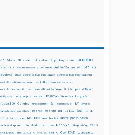
arduino
3d
3d printed
3d printer
3D printing
3d print
adafruit
Attiny85
arduino uno
Arduino Yún
arduino ide
arduino leonardo
arm
BLE
bluetooth
cloud
controlled fluid injection pen
controlled fluid injection pencil
controlled silicon injection pen
controlled silicon injection pencil
dolly foto
control silicon injection pen
control silicon injection pencil
CtrlJ pen
ESP8266
dolly project
encoder
fotografia
dolly photo
fibra ottica
fusion 360
Genuino
i2c
IoT
home assistant
iniezione fluidi
joystick
led
lcd
lasercut
laser cut
lampadario con fibre ottiche
lcd 16x2
led rgb
motori passo-passo
Linux
MKR1000
luci di natale
motori bipolari
Neopixel
motori stepper
motor shield
OLED
nas
natale
Neopixel ring
OpenSCAD
passo-passo
oled 128x32
oled 128x32 IIC
oled i2C
oled IIC