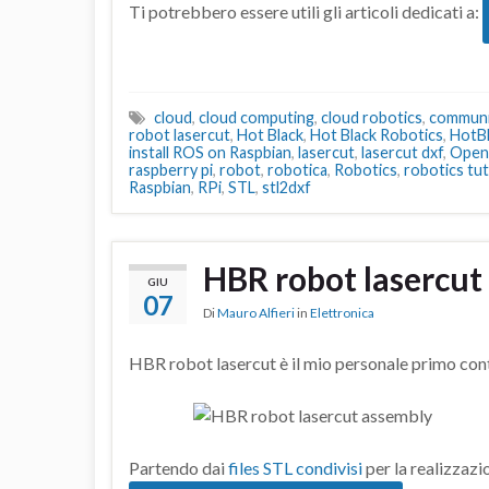
Ti potrebbero essere utili gli articoli dedicati a:
cloud
,
cloud computing
,
cloud robotics
,
communi
robot lasercut
,
Hot Black
,
Hot Black Robotics
,
HotB
install ROS on Raspbian
,
lasercut
,
lasercut dxf
,
Ope
raspberry pi
,
robot
,
robotica
,
Robotics
,
robotics tut
Raspbian
,
RPi
,
STL
,
stl2dxf
HBR robot lasercut
GIU
07
Di
Mauro Alfieri
in
Elettronica
HBR robot lasercut è il mio personale primo co
Partendo dai
files STL condivisi
per la realizzazio