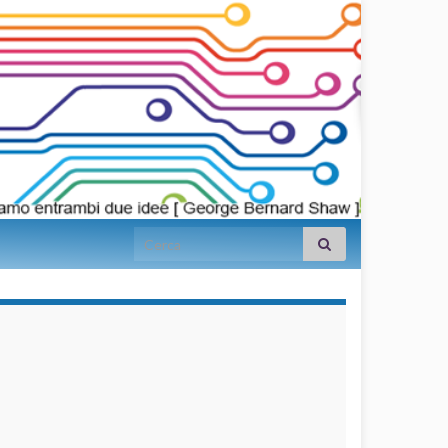
Search for:
займы на
карту срочно