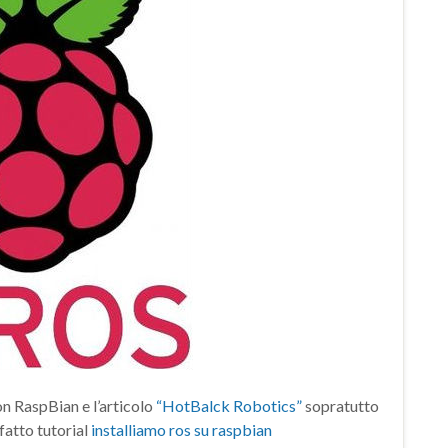
on RaspBian e l’articolo
“HotBalck Robotics”
sopratutto
 fatto tutorial
installiamo ros su raspbian