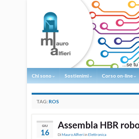
Chi sono
Sostienimi
Corso on-line
TAG:
ROS
Assembla HBR robot
GIU
16
Di
Mauro Alfieri
in
Elettronica