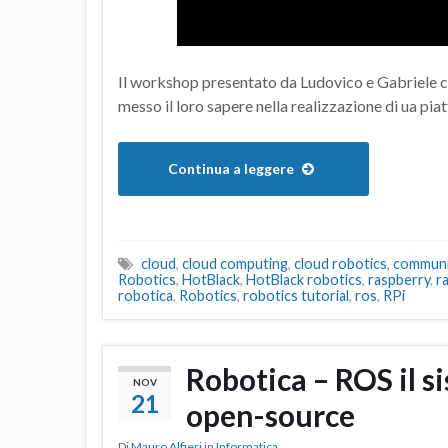
Il workshop presentato da Ludovico e Gabriele c
messo il loro sapere nella realizzazione di ua pia
Continua a leggere
cloud
,
cloud computing
,
cloud robotics
,
communi
Robotics
,
HotBlack
,
HotBlack robotics
,
raspberry
,
r
robotica
,
Robotics
,
robotics tutorial
,
ros
,
RPi
Robotica – ROS il s
NOV
21
open-source
Di
Mauro Alfieri
in
Informatica