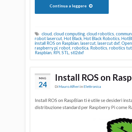
Continua a leggere
cloud
,
cloud computing
,
cloud robotics
,
communi
robot lasercut
,
Hot Black
,
Hot Black Robotics
,
HotB
install ROS on Raspbian
,
lasercut
,
lasercut dxf
,
Ope
raspberry pi
,
robot
,
robotica
,
Robotics
,
robotics tut
Raspbian
,
RPi
,
STL
,
stl2dxf
Install ROS on Ras
MAG
24
Di
Mauro Alfieri
in
Elettronica
Install ROS on RaspBian ti è utile se desideri in
distribuzione standard per Raspberry Pi come R