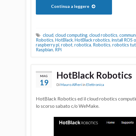
Continua a leggere
cloud
,
cloud computing
,
cloud robotics
,
communi
Robotics
,
HotBlack
,
HotBlack robotics
,
install ROS 
raspberry pi
,
robot
,
robotica
,
Robotics
,
robotics tut
Raspbian
,
RPi
HotBlack Robotics
MAG
19
Di
Mauro Alfieri
in
Elettronica
HotBlack Robotics ed il cloud robotics computin
lo scorso sabato c/o WeMake.