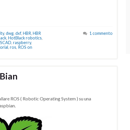
ty
,
dwg
,
dxf
,
HBR
,
HBR
1 commento
lack
,
HotBlack robotics
,
nSCAD
,
raspberry
,
orial
,
ros
,
ROS on
pBian
stallare ROS ( Robotic Operating System ) su una
aspbian.