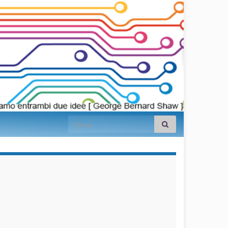
Search for:
займы на
карту срочно