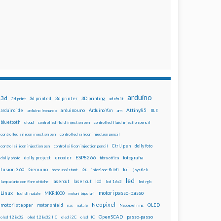
arduino
3d
3d printed
3d printer
3D printing
3d print
adafruit
Attiny85
arduino uno
Arduino Yún
arduino ide
arduino leonardo
arm
BLE
bluetooth
cloud
controlled fluid injection pen
controlled fluid injection pencil
controlled silicon injection pen
controlled silicon injection pencil
dolly foto
control silicon injection pen
control silicon injection pencil
CtrlJ pen
ESP8266
dolly project
encoder
fotografia
dolly photo
fibra ottica
fusion 360
Genuino
i2c
IoT
home assistant
iniezione fluidi
joystick
led
lcd
lasercut
laser cut
lampadario con fibre ottiche
lcd 16x2
led rgb
motori passo-passo
Linux
MKR1000
luci di natale
motori bipolari
Neopixel
motori stepper
motor shield
OLED
nas
natale
Neopixel ring
OpenSCAD
passo-passo
oled 128x32
oled 128x32 IIC
oled i2C
oled IIC