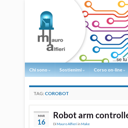
Chi sono
Sostienimi
Corso on-line
TAG:
COROBOT
Robot arm controll
MAR
16
Di
Mauro Alfieri
in
Make