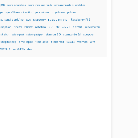
pcb
penna automatica
penna iniezione fluidi
penna per pasta di saldatura
potenziometro
pulsanti
penna per silicone automatica
pulsante
raspberry pi
pulsanti e arduino
raspberry
Raspberry Pi 3
pwm
robot
servo
RPi
raspbian
robotica
rtc
servomotori
ricetta
sd card
stampa 3D
stepper
sketch
stampante 3d
solder past
solder past pen
wemos
wifi
step to step
tinkercad
time-lapse
timelapse
wemake
ws2812B
WS2812
xbee