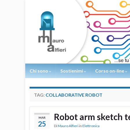
Chi sono
Sostienimi
Corso on-line
TAG:
COLLABORATIVE ROBOT
Robot arm sketch t
MAR
25
Di
Mauro Alfieri
in
Elettronica