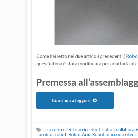
Come hai letto nei due articoli precedenti (
Robot
quest’ultima è stata modificata per adattarla ai 
Premessa all’assemblagg
Continua a leggere
arm controller
,
braccio robot
,
cobot
,
collaborat
corobot
,
robot
,
Robot Arm
,
Robot arm controller
,
r