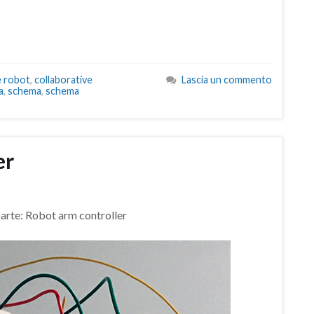
e robot
,
collaborative
Lascia un commento
a
,
schema
,
schema
er
 parte: Robot arm controller