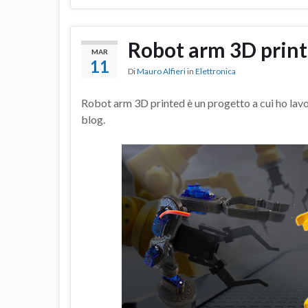
Robot arm 3D prin
MAR
11
Di
Mauro Alfieri
in
Elettronica
Robot arm 3D printed è un progetto a cui ho lavor
blog.