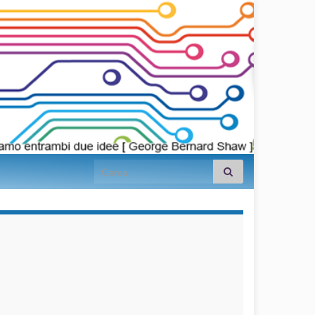
Search for:
займы на
карту срочно