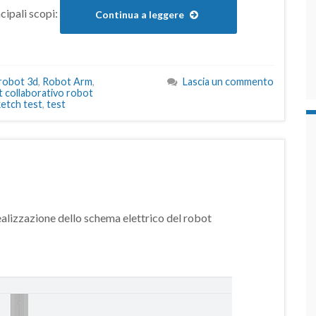
cipali scopi:
Continua a leggere
robot 3d
,
Robot Arm
,
Lascia un commento
 collaborativo robot
ketch test
,
test
ealizzazione dello schema elettrico del robot