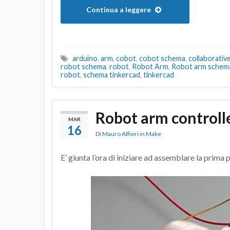
Continua a leggere
arduino
,
arm
,
cobot
,
cobot schema
,
collaborativ
robot schema
,
robot
,
Robot Arm
,
Robot arm schem
robot
,
schema tinkercad
,
tinkercad
Robot arm controll
MAR
16
Di
Mauro Alfieri
in
Make
E’ giunta l’ora di iniziare ad assemblare la prima