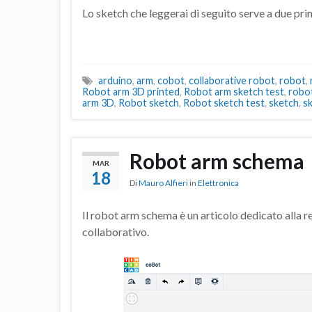
Lo sketch che leggerai di seguito serve a due prin
arduino
,
arm
,
cobot
,
collaborative robot
,
robot
,
Robot arm 3D printed
,
Robot arm sketch test
,
robot
arm 3D
,
Robot sketch
,
Robot sketch test
,
sketch
,
s
Robot arm schema
MAR
18
Di
Mauro Alfieri
in
Elettronica
Il robot arm schema è un articolo dedicato alla r
collaborativo.