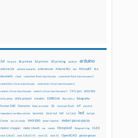
arduino
3d
3d printed
3d printer
3D printing
3d print
adafruit
Attiny85
arduino uno
Arduino Yún
arduino ide
arduino leonardo
arm
BLE
bluetooth
cloud
controlled fluid injection pen
controlled fluid injection pencil
controlled silicon injection pen
controlled silicon injection pencil
dolly foto
control silicon injection pen
control silicon injection pencil
CtrlJ pen
ESP8266
dolly project
encoder
fotografia
dolly photo
fibra ottica
fusion 360
Genuino
i2c
IoT
home assistant
iniezione fluidi
joystick
led
lcd
lasercut
laser cut
lampadario con fibre ottiche
lcd 16x2
led rgb
motori passo-passo
Linux
MKR1000
luci di natale
motori bipolari
Neopixel
motori stepper
motor shield
OLED
nas
natale
Neopixel ring
OpenSCAD
passo-passo
oled 128x32
oled 128x32 IIC
oled i2C
oled IIC