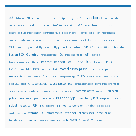
arduino
3d
3d printed
3d printer
3D printing
3d print
adafruit
arduino ide
Attiny85
arduino uno
Arduino Yún
bluetooth
arduino leonardo
arm
BLE
cloud
controlled fluid injection pen
controlled fluid injection pencil
controlled silicon injection pen
controlled silicon injection pencil
control silicon injection pen
control silicon injection pencil
ESP8266
dolly foto
dolly project
encoder
fotografia
CtrlJ pen
dolly photo
fibra ottica
fusion 360
Genuino
i2c
IoT
home assistant
iniezione fluidi
joystick
led
lcd
Linux
lasercut
laser cut
lampadario con fibre ottiche
lcd 16x2
led rgb
motori passo-passo
MKR1000
motori stepper
luci di natale
motori bipolari
Neopixel
motor shield
OLED
nas
natale
Neopixel ring
oled 128x32
oled 128x32 IIC
OpenSCAD
passo-passo
pcb
oled i2C
oled IIC
penna automatica
penna iniezione fluidi
potenziometro
pulsanti
penna per pasta di saldatura
penna per silicone automatica
pulsante
raspberry pi
pulsanti e arduino
raspberry
Raspberry Pi 3
raspbian
pwm
ricetta
robot
servo
RPi
robotica
rtc
servomotori
sketch
sd card
solder past
stampa 3D
stepper
stampante 3d
step to step
solder past pen
time-lapse
wemos
wifi
tinkercad
ws2812B
timelapse
wemake
WS2812
xbee