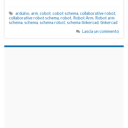
arduino
,
arm
,
cobot
,
cobot schema
,
collaborative robot
,
collaborative robot schema
,
robot
,
Robot Arm
,
Robot arm
schema
,
schema
,
schema robot
,
schema tinkercad
,
tinkercad
Lascia un commento
займы на карту срочно