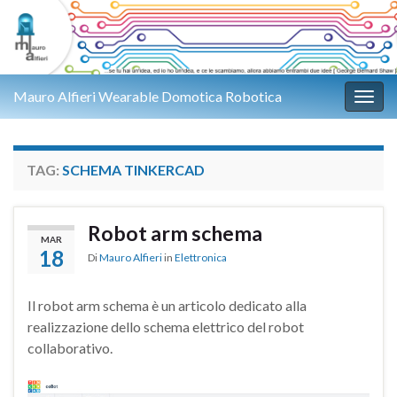
Mauro Alfieri Wearable Domotica Robotica
Attiv
TAG:
SCHEMA TINKERCAD
Robot arm schema
MAR
18
Di
Mauro Alfieri
in
Elettronica
Il robot arm schema è un articolo dedicato alla
realizzazione dello schema elettrico del robot
collaborativo.