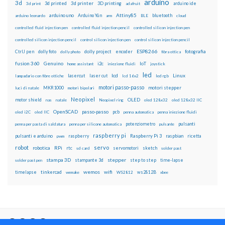
arduino
3d
3d printed
3d printer
3D printing
3d print
adafruit
arduino ide
Attiny85
arduino uno
Arduino Yún
bluetooth
arduino leonardo
arm
BLE
cloud
controlled fluid injection pen
controlled fluid injection pencil
controlled silicon injection pen
controlled silicon injection pencil
control silicon injection pen
control silicon injection pencil
ESP8266
dolly foto
dolly project
encoder
fotografia
CtrlJ pen
dolly photo
fibra ottica
fusion 360
Genuino
i2c
IoT
home assistant
iniezione fluidi
joystick
led
lcd
Linux
lasercut
laser cut
lampadario con fibre ottiche
lcd 16x2
led rgb
motori passo-passo
MKR1000
motori stepper
luci di natale
motori bipolari
Neopixel
motor shield
OLED
nas
natale
Neopixel ring
oled 128x32
oled 128x32 IIC
OpenSCAD
passo-passo
pcb
oled i2C
oled IIC
penna automatica
penna iniezione fluidi
potenziometro
pulsanti
penna per pasta di saldatura
penna per silicone automatica
pulsante
raspberry pi
pulsanti e arduino
raspberry
Raspberry Pi 3
raspbian
pwm
ricetta
robot
servo
RPi
robotica
rtc
servomotori
sketch
sd card
solder past
stampa 3D
stepper
stampante 3d
step to step
solder past pen
time-lapse
wemos
wifi
tinkercad
ws2812B
timelapse
wemake
WS2812
xbee
Il blog mauroalfieri.it ed i suoi contenuti sono distribuiti