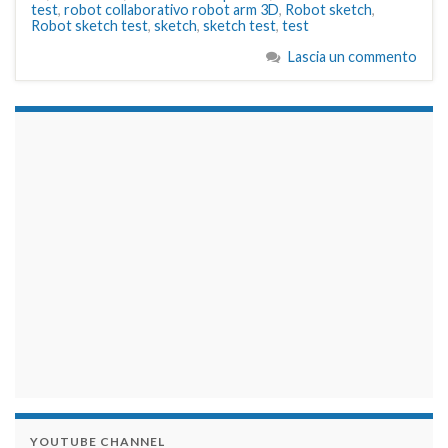
test
,
robot collaborativo robot arm 3D
,
Robot sketch
,
Robot sketch test
,
sketch
,
sketch test
,
test
Lascia un commento
займы на карту срочно
YOUTUBE CHANNEL