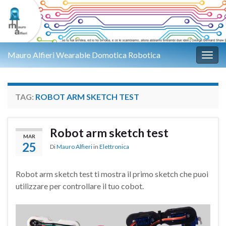
Mauro Alfieri Wearable Domotica Robotica
Attiv
TAG:
ROBOT ARM SKETCH TEST
Robot arm sketch test
MAR
25
Di
Mauro Alfieri
in
Elettronica
Robot arm sketch test ti mostra il primo sketch che puoi
utilizzare per controllare il tuo cobot.