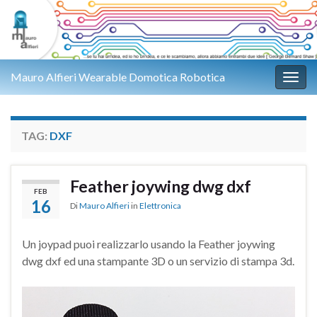
Mauro Alfieri Wearable Domotica Robotica
Attiv
TAG:
DXF
Feather joywing dwg dxf
FEB
16
Di
Mauro Alfieri
in
Elettronica
Un joypad puoi realizzarlo usando la Feather joywing
dwg dxf ed una stampante 3D o un servizio di stampa 3d.