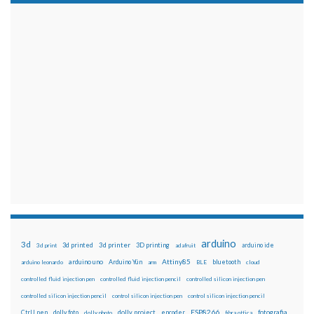
arduino
3d
3d printed
3d printer
3D printing
3d print
adafruit
arduino ide
Attiny85
arduino uno
Arduino Yún
bluetooth
arduino leonardo
arm
BLE
cloud
controlled fluid injection pen
controlled fluid injection pencil
controlled silicon injection pen
controlled silicon injection pencil
control silicon injection pen
control silicon injection pencil
ESP8266
dolly foto
dolly project
encoder
fotografia
CtrlJ pen
dolly photo
fibra ottica