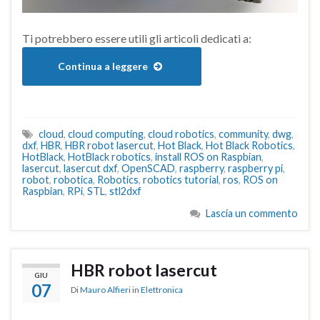
Ti potrebbero essere utili gli articoli dedicati a:
Continua a leggere
cloud
,
cloud computing
,
cloud robotics
,
community
,
dwg
,
dxf
,
HBR
,
HBR robot lasercut
,
Hot Black
,
Hot Black Robotics
,
HotBlack
,
HotBlack robotics
,
install ROS on Raspbian
,
lasercut
,
lasercut dxf
,
OpenSCAD
,
raspberry
,
raspberry pi
,
robot
,
robotica
,
Robotics
,
robotics tutorial
,
ros
,
ROS on
Raspbian
,
RPi
,
STL
,
stl2dxf
Lascia un commento
HBR robot lasercut
GIU
07
Di
Mauro Alfieri
in
Elettronica