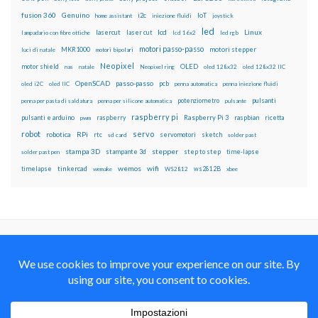
fusion 360
Genuino
i2c
IoT
home assistant
iniezione fluidi
joystick
led
lcd
Linux
lasercut
laser cut
lampadario con fibre ottiche
lcd 16x2
led rgb
motori passo-passo
MKR1000
motori stepper
luci di natale
motori bipolari
Neopixel
motor shield
OLED
nas
natale
Neopixel ring
oled 128x32
oled 128x32 IIC
OpenSCAD
passo-passo
pcb
oled i2C
oled IIC
penna automatica
penna iniezione fluidi
potenziometro
pulsanti
penna per pasta di saldatura
penna per silicone automatica
pulsante
raspberry pi
pulsanti e arduino
raspberry
Raspberry Pi 3
raspbian
pwm
ricetta
robot
servo
RPi
robotica
rtc
servomotori
sketch
sd card
solder past
stampa 3D
stepper
stampante 3d
step to step
solder past pen
time-lapse
wemos
wifi
tinkercad
ws2812B
timelapse
wemake
WS2812
xbee
Il blog mauroalfieri.it ed i suoi contenuti sono distribuiti
con Licenza
Creative Commons Attribution Non commercial Share
Alike 4.0 International