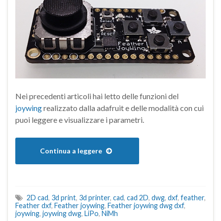
Nei precedenti articoli hai letto delle funzioni del
joywing
realizzato dalla adafruit e delle modalità con cui
puoi leggere e visualizzare i parametri.
Continua a leggere
2D cad
,
3d print
,
3d printer
,
cad
,
cad 2D
,
dwg
,
dxf
,
feather
,
Feather dxf
,
Feather joywing
,
Feather joywing dwg dxf
,
joywing
,
joywing dwg
,
LiPo
,
NiMh