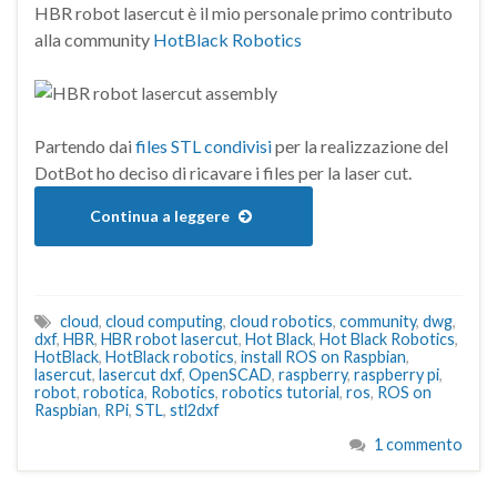
HBR robot lasercut è il mio personale primo contributo
alla community
HotBlack Robotics
Partendo dai
files STL condivisi
per la realizzazione del
DotBot ho deciso di ricavare i files per la laser cut.
Continua a leggere
cloud
,
cloud computing
,
cloud robotics
,
community
,
dwg
,
dxf
,
HBR
,
HBR robot lasercut
,
Hot Black
,
Hot Black Robotics
,
HotBlack
,
HotBlack robotics
,
install ROS on Raspbian
,
lasercut
,
lasercut dxf
,
OpenSCAD
,
raspberry
,
raspberry pi
,
robot
,
robotica
,
Robotics
,
robotics tutorial
,
ros
,
ROS on
Raspbian
,
RPi
,
STL
,
stl2dxf
1 commento