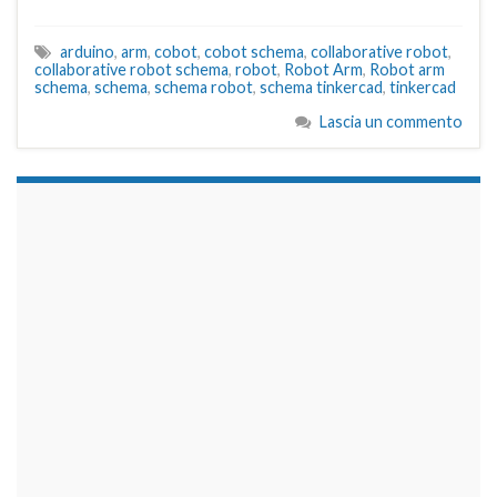
arduino
,
arm
,
cobot
,
cobot schema
,
collaborative robot
,
collaborative robot schema
,
robot
,
Robot Arm
,
Robot arm
schema
,
schema
,
schema robot
,
schema tinkercad
,
tinkercad
Lascia un commento
займы на карту срочно