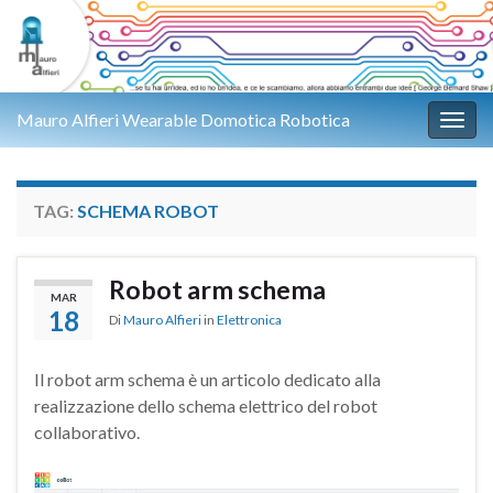
Mauro Alfieri Wearable Domotica Robotica
Attiv
TAG:
SCHEMA ROBOT
Robot arm schema
MAR
18
Di
Mauro Alfieri
in
Elettronica
Il robot arm schema è un articolo dedicato alla
realizzazione dello schema elettrico del robot
collaborativo.