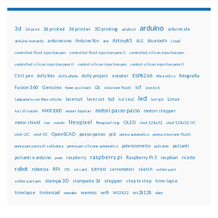
arduino
3d
3d printed
3d printer
3D printing
3d print
adafruit
arduino ide
Attiny85
arduino uno
Arduino Yún
bluetooth
arduino leonardo
arm
BLE
cloud
controlled fluid injection pen
controlled fluid injection pencil
controlled silicon injection pen
controlled silicon injection pencil
control silicon injection pen
control silicon injection pencil
ESP8266
dolly foto
dolly project
encoder
fotografia
CtrlJ pen
dolly photo
fibra ottica
fusion 360
Genuino
i2c
IoT
home assistant
iniezione fluidi
joystick
led
lcd
Linux
lasercut
laser cut
lampadario con fibre ottiche
lcd 16x2
led rgb
motori passo-passo
MKR1000
motori stepper
luci di natale
motori bipolari
Neopixel
motor shield
OLED
nas
natale
Neopixel ring
oled 128x32
oled 128x32 IIC
OpenSCAD
passo-passo
pcb
oled i2C
oled IIC
penna automatica
penna iniezione fluidi
potenziometro
pulsanti
penna per pasta di saldatura
penna per silicone automatica
pulsante
raspberry pi
pulsanti e arduino
raspberry
Raspberry Pi 3
raspbian
pwm
ricetta
robot
servo
RPi
robotica
rtc
servomotori
sketch
sd card
solder past
stampa 3D
stepper
stampante 3d
step to step
solder past pen
time-lapse
wemos
wifi
tinkercad
ws2812B
timelapse
wemake
WS2812
xbee