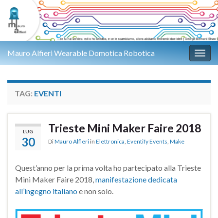
Mauro Alfieri Wearable Domotica Robotica
Attiv
TAG:
EVENTI
Trieste Mini Maker Faire 2018
LUG
30
Di
Mauro Alfieri
in
Elettronica
,
Eventify Events
,
Make
Quest’anno per la prima volta ho partecipato alla Trieste
Mini Maker Faire 2018,
manifestazione dedicata
all’ingegno italiano
e non solo.