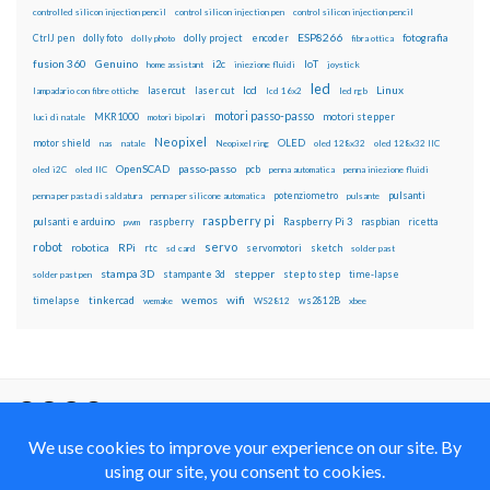
controlled silicon injection pencil
control silicon injection pen
control silicon injection pencil
ESP8266
dolly foto
dolly project
encoder
fotografia
CtrlJ pen
dolly photo
fibra ottica
fusion 360
Genuino
i2c
IoT
home assistant
iniezione fluidi
joystick
led
lcd
Linux
lasercut
laser cut
lampadario con fibre ottiche
lcd 16x2
led rgb
motori passo-passo
MKR1000
motori stepper
luci di natale
motori bipolari
Neopixel
motor shield
OLED
nas
natale
Neopixel ring
oled 128x32
oled 128x32 IIC
OpenSCAD
passo-passo
pcb
oled i2C
oled IIC
penna automatica
penna iniezione fluidi
potenziometro
pulsanti
penna per pasta di saldatura
penna per silicone automatica
pulsante
raspberry pi
pulsanti e arduino
raspberry
Raspberry Pi 3
raspbian
pwm
ricetta
robot
servo
RPi
robotica
rtc
servomotori
sketch
sd card
solder past
stampa 3D
stepper
stampante 3d
step to step
solder past pen
time-lapse
wemos
wifi
tinkercad
ws2812B
timelapse
wemake
WS2812
xbee
Il blog mauroalfieri.it ed i suoi contenuti sono distribuiti
con Licenza
Creative Commons Attribution Non commercial Share
Alike 4.0 International