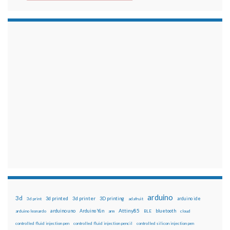
arduino
3d
3d printed
3d printer
3D printing
3d print
adafruit
arduino ide
Attiny85
arduino uno
Arduino Yún
bluetooth
arduino leonardo
arm
BLE
cloud
controlled fluid injection pen
controlled fluid injection pencil
controlled silicon injection pen