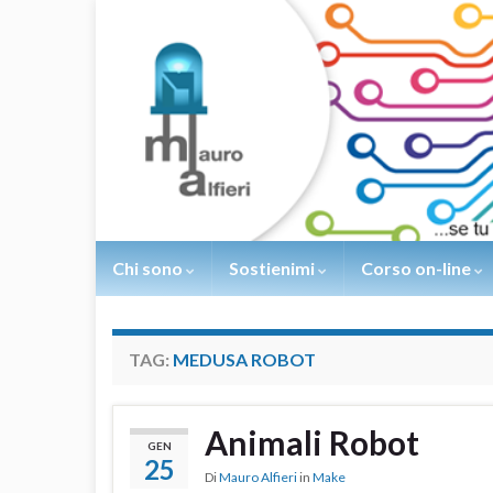
Chi sono
Sostienimi
Corso on-line
TAG:
MEDUSA ROBOT
Animali Robot
GEN
25
Di
Mauro Alfieri
in
Make