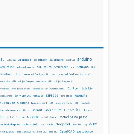
arduino
3d
3d printed
3d printer
3D printing
3d print
adafruit
Attiny85
arduino uno
Arduino Yún
arduino ide
arduino leonardo
arm
BLE
bluetooth
cloud
controlled fluid injection pen
controlled fluid injection pencil
controlled silicon injection pen
controlled silicon injection pencil
dolly foto
control silicon injection pen
control silicon injection pencil
CtrlJ pen
ESP8266
dolly project
encoder
fotografia
dolly photo
fibra ottica
fusion 360
Genuino
i2c
IoT
home assistant
iniezione fluidi
joystick
led
lcd
lasercut
laser cut
lampadario con fibre ottiche
lcd 16x2
led rgb
motori passo-passo
Linux
MKR1000
luci di natale
motori bipolari
Neopixel
motori stepper
motor shield
OLED
nas
natale
Neopixel ring
OpenSCAD
passo-passo
oled 128x32
oled 128x32 IIC
oled i2C
oled IIC