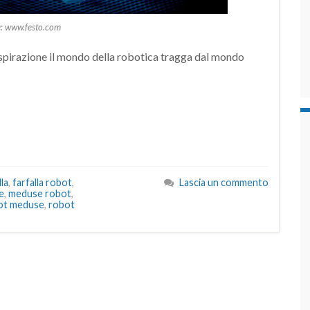
: www.festo.com
spirazione il mondo della robotica tragga dal mondo
lla
,
farfalla robot
,
Lascia un commento
e
,
meduse robot
,
ot meduse
,
robot