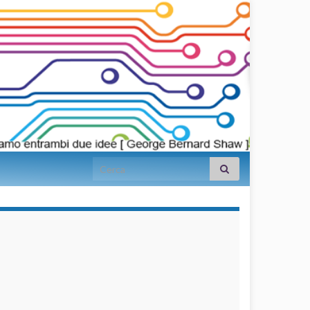
Search for:
займы на
карту срочно