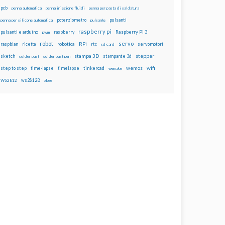
pcb
penna automatica
penna iniezione fluidi
penna per pasta di saldatura
potenziometro
pulsanti
penna per silicone automatica
pulsante
raspberry pi
pulsanti e arduino
raspberry
Raspberry Pi 3
pwm
robot
servo
RPi
raspbian
robotica
rtc
servomotori
ricetta
sd card
stampa 3D
stepper
sketch
stampante 3d
solder past
solder past pen
wemos
wifi
step to step
tinkercad
time-lapse
timelapse
wemake
ws2812B
WS2812
xbee