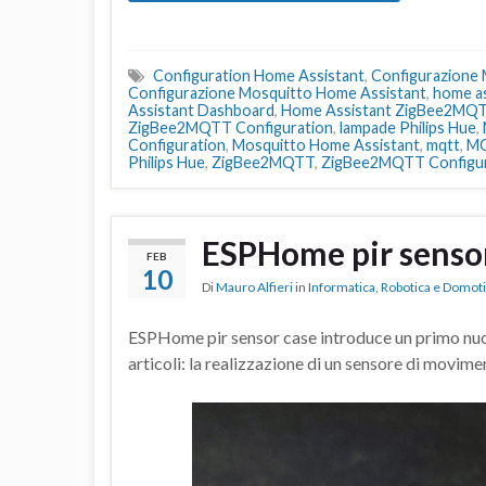
Configuration Home Assistant
,
Configurazione
Configurazione Mosquitto Home Assistant
,
home as
Assistant Dashboard
,
Home Assistant ZigBee2MQ
ZigBee2MQTT Configuration
,
lampade Philips Hue
,
Configuration
,
Mosquitto Home Assistant
,
mqtt
,
MQ
Philips Hue
,
ZigBee2MQTT
,
ZigBee2MQTT Configur
ESPHome pir senso
FEB
10
Di
Mauro Alfieri
in
Informatica
,
Robotica e Domot
ESPHome pir sensor case introduce un primo nuo
articoli: la realizzazione di un sensore di movi