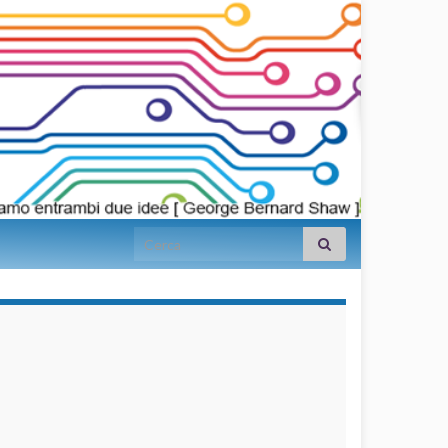
Search for:
займы на
карту срочно