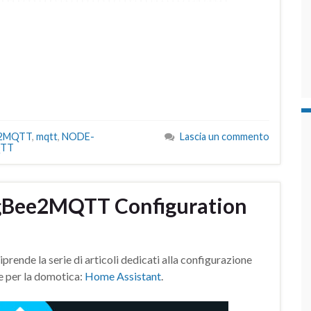
e2MQTT
,
mqtt
,
NODE-
Lascia un commento
QTT
igBee2MQTT Configuration
de la serie di articoli dedicati alla configurazione
e per la domotica:
Home Assistant
.