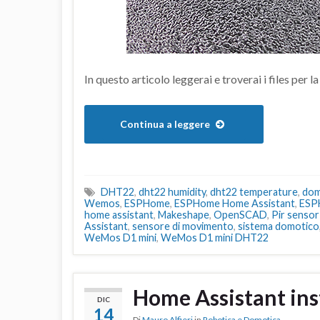
In questo articolo leggerai e troverai i files per 
Continua a leggere
DHT22
,
dht22 humidity
,
dht22 temperature
,
dom
Wemos
,
ESPHome
,
ESPHome Home Assistant
,
ESPH
home assistant
,
Makeshape
,
OpenSCAD
,
Pir senso
Assistant
,
sensore di movimento
,
sistema domotico
WeMos D1 mini
,
WeMos D1 mini DHT22
Home Assistant ins
DIC
14
Di
Mauro Alfieri
in
Robotica e Domotica