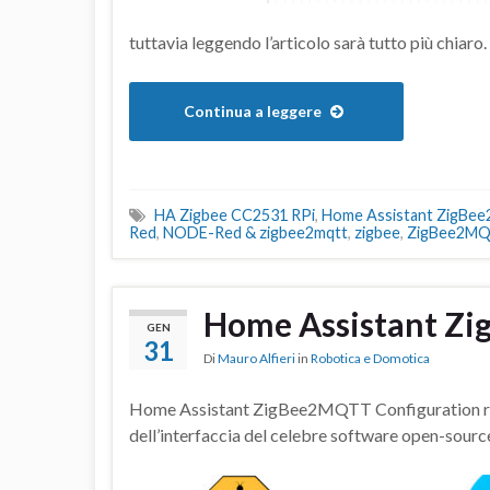
tuttavia leggendo l’articolo sarà tutto più chiaro.
Continua a leggere
HA Zigbee CC2531 RPi
,
Home Assistant ZigBe
Red
,
NODE-Red & zigbee2mqtt
,
zigbee
,
ZigBee2M
Home Assistant Z
GEN
31
Di
Mauro Alfieri
in
Robotica e Domotica
Home Assistant ZigBee2MQTT Configuration ripren
dell’interfaccia del celebre software open-sourc