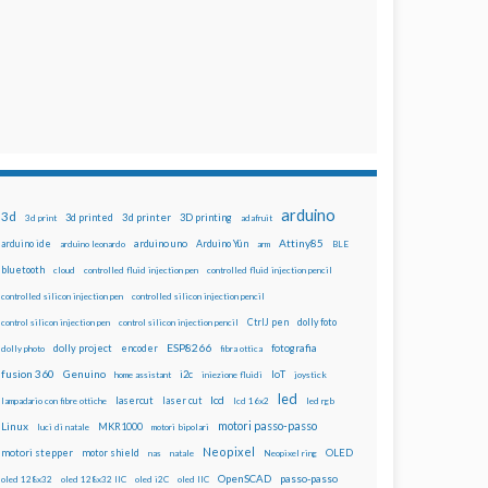
arduino
3d
3d printed
3d printer
3D printing
3d print
adafruit
Attiny85
arduino uno
Arduino Yún
arduino ide
arduino leonardo
arm
BLE
bluetooth
cloud
controlled fluid injection pen
controlled fluid injection pencil
controlled silicon injection pen
controlled silicon injection pencil
dolly foto
control silicon injection pen
control silicon injection pencil
CtrlJ pen
ESP8266
dolly project
encoder
fotografia
dolly photo
fibra ottica
fusion 360
Genuino
i2c
IoT
home assistant
iniezione fluidi
joystick
led
lcd
lasercut
laser cut
lampadario con fibre ottiche
lcd 16x2
led rgb
motori passo-passo
Linux
MKR1000
luci di natale
motori bipolari
Neopixel
motori stepper
motor shield
OLED
nas
natale
Neopixel ring
OpenSCAD
passo-passo
oled 128x32
oled 128x32 IIC
oled i2C
oled IIC