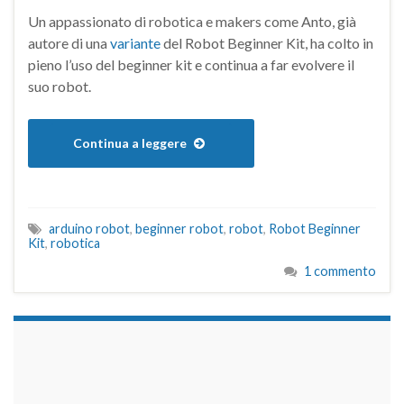
Un appassionato di robotica e makers come Anto, già
autore di una
variante
del Robot Beginner Kit, ha colto in
pieno l’uso del beginner kit e continua a far evolvere il
suo robot.
Continua a leggere
arduino robot
,
beginner robot
,
robot
,
Robot Beginner
Kit
,
robotica
1 commento
займы на карту срочно