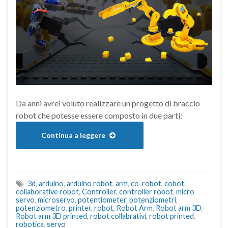
Da anni avrei voluto realizzare un progetto di braccio
robot che potesse essere composto in due parti:
Continua a leggere
3d
,
arduino
,
arduino robot
,
arm
,
co-robot
,
cobot
,
collaborative robot
,
Controller
,
controller robot
,
micro
servo
,
microservo
,
potentiometer
,
potenziometri
,
potenziometro
,
printer
,
robot
,
Robot Arm
,
Robot arm 3D
,
Robot arm 3D printed
,
robot collabrativi
,
robot printed
,
robotica
,
servo