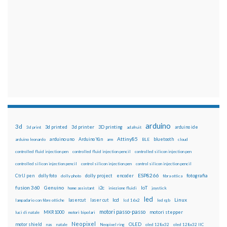
arduino
3d
3d printed
3d printer
3D printing
3d print
adafruit
arduino ide
Attiny85
arduino uno
Arduino Yún
bluetooth
arduino leonardo
arm
BLE
cloud
controlled fluid injection pen
controlled fluid injection pencil
controlled silicon injection pen
controlled silicon injection pencil
control silicon injection pen
control silicon injection pencil
ESP8266
dolly foto
dolly project
encoder
fotografia
CtrlJ pen
dolly photo
fibra ottica
fusion 360
Genuino
i2c
IoT
home assistant
iniezione fluidi
joystick
led
lcd
Linux
lasercut
laser cut
lampadario con fibre ottiche
lcd 16x2
led rgb
motori passo-passo
MKR1000
motori stepper
luci di natale
motori bipolari
Neopixel
motor shield
OLED
nas
natale
Neopixel ring
oled 128x32
oled 128x32 IIC