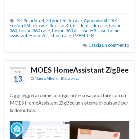
3d
,
3d printed
,
3d printed dc case
,
Appendiabiti DIY
Fusion 360
,
dc case
,
dc case 3D
,
dc-dc
,
dc-dc case
,
fusion
360
,
fusion 360 case
,
fusion 360 dc case
,
HA case
,
home
assistant
,
Home Assistant case
,
PZEM-004T
Lascia un commento
MOES HomeAssistant ZigBee
SET
13
Di
Mauro Alfieri
in
Elettronica
Oggi leggerai come configurare e cosa puoi fare con un
MOES HomeAssistant ZigBee un sistema di pulsanti per
la domotica.