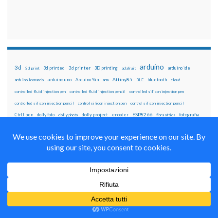
arduino
3d
3d printed
3d printer
3D printing
3d print
adafruit
arduino ide
Attiny85
arduino uno
Arduino Yún
bluetooth
arduino leonardo
arm
BLE
cloud
controlled fluid injection pen
controlled fluid injection pencil
controlled silicon injection pen
controlled silicon injection pencil
control silicon injection pen
control silicon injection pencil
ESP8266
dolly foto
dolly project
encoder
fotografia
CtrlJ pen
dolly photo
fibra ottica
fusion 360
Genuino
i2c
IoT
home assistant
iniezione fluidi
joystick
led
lcd
Linux
lasercut
laser cut
lampadario con fibre ottiche
lcd 16x2
led rgb
motori passo-passo
MKR1000
motori stepper
luci di natale
motori bipolari
Neopixel
motor shield
OLED
nas
natale
Neopixel ring
oled 128x32
oled 128x32 IIC
OpenSCAD
passo-passo
pcb
oled i2C
oled IIC
penna automatica
penna iniezione fluidi
potenziometro
pulsanti
penna per pasta di saldatura
penna per silicone automatica
pulsante
raspberry pi
pulsanti e arduino
raspberry
Raspberry Pi 3
raspbian
pwm
ricetta
robot
servo
RPi
robotica
rtc
servomotori
sketch
sd card
solder past