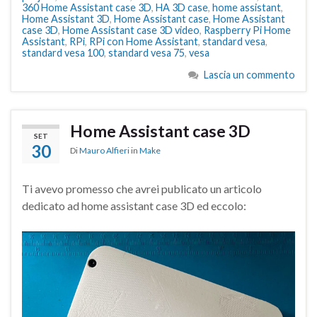
360 Home Assistant case 3D
,
HA 3D case
,
home assistant
,
Home Assistant 3D
,
Home Assistant case
,
Home Assistant
case 3D
,
Home Assistant case 3D video
,
Raspberry Pi Home
Assistant
,
RPi
,
RPi con Home Assistant
,
standard vesa
,
standard vesa 100
,
standard vesa 75
,
vesa
Lascia un commento
Home Assistant case 3D
SET
30
Di
Mauro Alfieri
in
Make
Ti avevo promesso che avrei publicato un articolo
dedicato ad home assistant case 3D ed eccolo: