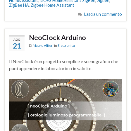
HomeAssistant
,
MOES HomeAssistant ZigBee
,
zigbee
,
ZigBee HA
,
Zigbee Home Assistant
Lascia un commento
NeoClock Arduino
AGO
21
Di
Mauro Alfieri
in
Elettronica
Il NeoClock è un progetto semplice e scenografico che
puoi appendere in laboratorio o in salotto.