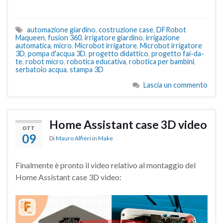
automazione giardino
,
costruzione case
,
DFRobot
Maqueen
,
fusion 360
,
irrigatore giardino
,
irrigazione
automatica
,
micro
,
Microbot irrigatore
,
Microbot irrigatore
3D
,
pompa d'acqua 3D
,
progetto didattico
,
progetto fai-da-
te
,
robot micro
,
robotica educativa
,
robotica per bambini
,
serbatoio acqua
,
stampa 3D
Lascia un commento
Home Assistant case 3D video
OTT
09
Di
Mauro Alfieri
in
Make
Finalmente è pronto il video relativo al montaggio del
Home Assistant case 3D video: