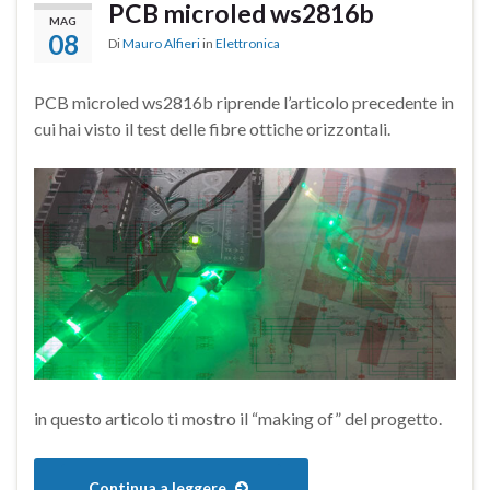
PCB microled ws2816b
MAG
08
Di
Mauro Alfieri
in
Elettronica
PCB microled ws2816b riprende l’articolo precedente in
cui hai visto il test delle fibre ottiche orizzontali.
in questo articolo ti mostro il “making of” del progetto.
Continua a leggere