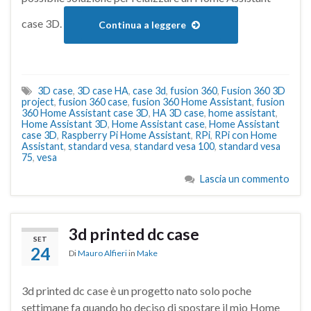
case 3D.
Continua a leggere
3D case
,
3D case HA
,
case 3d
,
fusion 360
,
Fusion 360 3D
project
,
fusion 360 case
,
fusion 360 Home Assistant
,
fusion
360 Home Assistant case 3D
,
HA 3D case
,
home assistant
,
Home Assistant 3D
,
Home Assistant case
,
Home Assistant
case 3D
,
Raspberry Pi Home Assistant
,
RPi
,
RPi con Home
Assistant
,
standard vesa
,
standard vesa 100
,
standard vesa
75
,
vesa
Lascia un commento
3d printed dc case
SET
24
Di
Mauro Alfieri
in
Make
3d printed dc case è un progetto nato solo poche
settimane fa quando ho deciso di spostare il mio Home