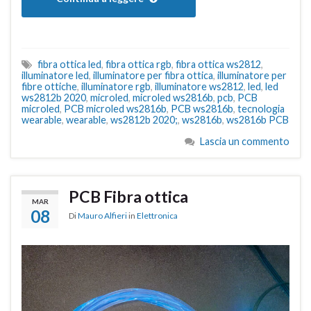
fibra ottica led
,
fibra ottica rgb
,
fibra ottica ws2812
,
illuminatore led
,
illuminatore per fibra ottica
,
illuminatore per
fibre ottiche
,
illuminatore rgb
,
illuminatore ws2812
,
led
,
led
ws2812b 2020
,
microled
,
microled ws2816b
,
pcb
,
PCB
microled
,
PCB microled ws2816b
,
PCB ws2816b
,
tecnologia
wearable
,
wearable
,
ws2812b 2020;
,
ws2816b
,
ws2816b PCB
Lascia un commento
PCB Fibra ottica
MAR
08
Di
Mauro Alfieri
in
Elettronica