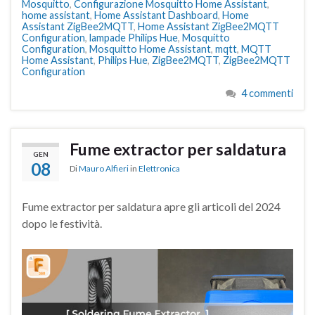
Mosquitto
,
Configurazione Mosquitto Home Assistant
,
home assistant
,
Home Assistant Dashboard
,
Home
Assistant ZigBee2MQTT
,
Home Assistant ZigBee2MQTT
Configuration
,
lampade Philips Hue
,
Mosquitto
Configuration
,
Mosquitto Home Assistant
,
mqtt
,
MQTT
Home Assistant
,
Philips Hue
,
ZigBee2MQTT
,
ZigBee2MQTT
Configuration
4 commenti
Fume extractor per saldatura
GEN
08
Di
Mauro Alfieri
in
Elettronica
Fume extractor per saldatura apre gli articoli del 2024
dopo le festività.