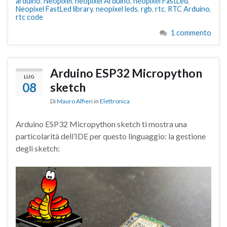
arduino
,
Neopixel
,
neopixel Arduino
,
neopixel FastLed
,
Neopixel FastLed library
,
neopixel leds
,
rgb
,
rtc
,
RTC Arduino
,
rtc code
1 commento
Arduino ESP32 Micropython
LUG
08
sketch
Di
Mauro Alfieri
in
Elettronica
Arduino ESP32 Micropython sketch ti mostra una
particolarità dell’IDE per questo linguaggio: la gestione
degli sketch: