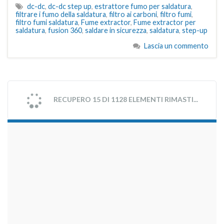
dc-dc
,
dc-dc step up
,
estrattore fumo per saldatura
,
filtrare i fumo della saldatura
,
filtro ai carboni
,
filtro fumi
,
filtro fumi saldatura
,
Fume extractor
,
Fume extractor per
saldatura
,
fusion 360
,
saldare in sicurezza
,
saldatura
,
step-up
Lascia un commento
RECUPERO 15 DI 1128 ELEMENTI RIMASTI...
займы на карту срочно