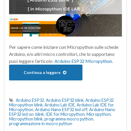
Per sapere come iniziare con Micropython sulle schede
Arduino, e/o altri micro controllori, che lo supportano
puoi leggere l’articolo:
Arduino ESP32 Micropython
.
Continua a leggere
Arduino ESP32
,
Arduino ESP32 blink
,
Arduino ESP32
Micropython blink
,
Arduino Lab IDE
,
Arduino Lab IDE for
Micropython
,
Arduino Nano ESP32 led off
,
Arduino Nano
ESP32 led on
,
blink
,
IDE for Micropython
,
Micropython
,
Micropython blink
,
programma mocro python
,
programmazione in mocro python