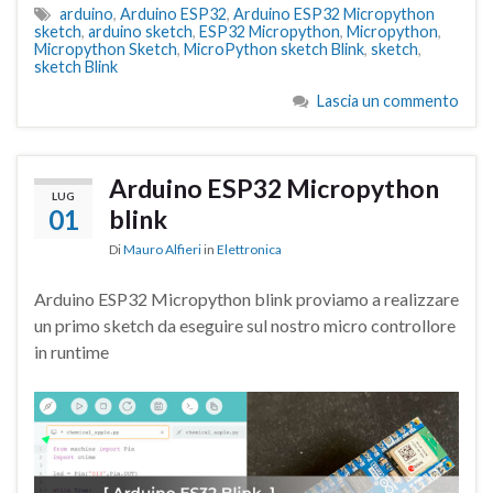
arduino
,
Arduino ESP32
,
Arduino ESP32 Micropython
sketch
,
arduino sketch
,
ESP32 Micropython
,
Micropython
,
Micropython Sketch
,
MicroPython sketch Blink
,
sketch
,
sketch Blink
Lascia un commento
Arduino ESP32 Micropython
LUG
01
blink
Di
Mauro Alfieri
in
Elettronica
Arduino ESP32 Micropython blink proviamo a realizzare
un primo sketch da eseguire sul nostro micro controllore
in runtime