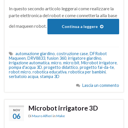
In questo secondo articolo leggerai come realizzare la
parte elettronica del robot e come connetterla alla base
del maqueen robot.
Continua a leggere
automazione giardino
,
costruzione case
,
DFRobot
Maqueen
,
DRV8833
,
fusion 360
,
irrigatore giardino
,
irrigazione automatica
,
micro
,
micro:bit
,
Microbot irrigatore
,
pompa d'acqua 3D
,
progetto didattico
,
progetto fai-da-te
,
robot micro
,
robotica educativa
,
robotica per bambini
,
serbatoio acqua
,
stampa 3D
Lascia un commento
Microbot irrigatore 3D
NOV
06
Di
Mauro Alfieri
in
Make