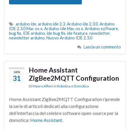
arduino ide
,
arduino ide 2.3
,
Arduino ide 2.3.0
,
Arduino
IDE 2.3.0 Mac os x
,
Arduino Ide Mac os x
,
Arduino software
,
bug fix
,
IDE arduino
,
ide bug fix
,
ide feature
,
newsletter
,
newsletter arduino
,
Nuovo Arduino IDE 2.3.0
Lascia un commento
Home Assistant
GEN
31
ZigBee2MQTT Configuration
Di
Mauro Alfieri
in
Robotica e Domotica
Home Assistant ZigBee2MQTT Configuration riprende
la serie di articoli dedicati alla configurazione
dell’interfaccia del celebre software open-source per la
domotica:
Home Assistant
.