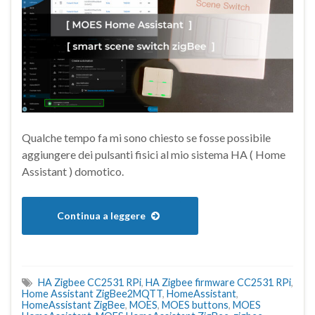
Qualche tempo fa mi sono chiesto se fosse possibile
aggiungere dei pulsanti fisici al mio sistema HA ( Home
Assistant ) domotico.
Continua a leggere
HA Zigbee CC2531 RPi
,
HA Zigbee firmware CC2531 RPi
,
Home Assistant ZigBee2MQTT
,
HomeAssistant
,
HomeAssistant ZigBee
,
MOES
,
MOES buttons
,
MOES