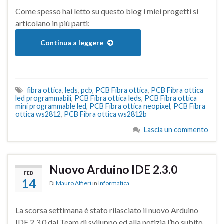
Come spesso hai letto su questo blog i miei progetti si
articolano in più parti:
Continua a leggere
fibra ottica
,
leds
,
pcb
,
PCB Fibra ottica
,
PCB Fibra ottica
led programmabili
,
PCB Fibra ottica leds
,
PCB Fibra ottica
mini programmable led
,
PCB Fibra ottica neopixel
,
PCB Fibra
ottica ws2812
,
PCB Fibra ottica ws2812b
Lascia un commento
Nuovo Arduino IDE 2.3.0
FEB
14
Di
Mauro Alfieri
in
Informatica
La scorsa settimana è stato rilasciato il nuovo Arduino
IDE 2.3.0 dal Team di sviluppo ed alla notizia l’ho subito