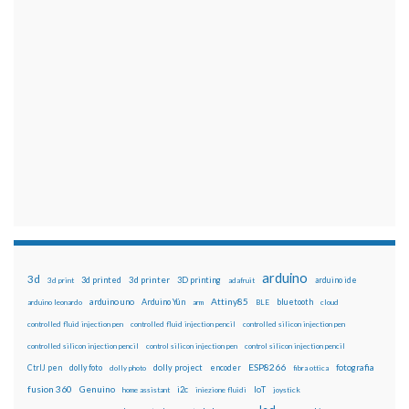
arduino
3d
3d printed
3d printer
3D printing
3d print
adafruit
arduino ide
Attiny85
arduino uno
Arduino Yún
bluetooth
arduino leonardo
arm
BLE
cloud
controlled fluid injection pen
controlled fluid injection pencil
controlled silicon injection pen
controlled silicon injection pencil
control silicon injection pen
control silicon injection pencil
ESP8266
dolly foto
dolly project
encoder
fotografia
CtrlJ pen
dolly photo
fibra ottica
fusion 360
Genuino
i2c
IoT
home assistant
iniezione fluidi
joystick