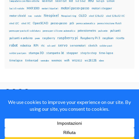
led
lcd
Linux
lasercut
laser cut
lampadario con fibre ottiche
lcd 16x2
led rgb
motori passo-passo
MKR1000
motori stepper
luci di natale
motori bipolari
Neopixel
motor shield
OLED
nas
natale
Neopixel ring
oled 128x32
oled 128x32 IIC
OpenSCAD
passo-passo
pcb
oled i2C
oled IIC
penna automatica
penna iniezione fluidi
potenziometro
pulsanti
penna per pasta di saldatura
penna per silicone automatica
pulsante
raspberry pi
pulsanti e arduino
raspberry
Raspberry Pi 3
raspbian
pwm
ricetta
robot
servo
RPi
robotica
rtc
servomotori
sketch
sd card
solder past
stampa 3D
stepper
stampante 3d
step to step
solder past pen
time-lapse
wemos
wifi
tinkercad
ws2812B
timelapse
wemake
WS2812
xbee
Il blog mauroalfieri.it ed i suoi contenuti sono distribuiti
con Licenza
Creative Commons Attribution Non commercial Share
Alike 4.0 International
© 2012-2018 Mauro Alfieri Elettronica Domotica Robotica Arduino Corsi