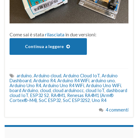
Come sai è stata
rilasciata
in due versioni:
Continua a leggere
arduino
,
Arduino cloud
,
Arduino Cloud IoT
,
Arduino
Dashboard
,
Arduino R4
,
Arduino R4 WiFi
,
arduino uno
,
Arduino Uno R4
,
Arduino Uno R4 WiFi
,
Arduino Uno WiFi
,
board Arduino
,
cloud
,
cloud arduinocc
,
cloud IoT
,
dashboard
cloud IoT
,
ESP32 S2
,
RA4M1
,
Renesas RA4M1 (Arm®
Cortex®-M4)
,
SoC ESP32
,
SoC ESP32S2
,
Uno R4
4 commenti
займы на карту срочно