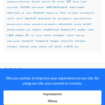
led
lcd
Linux
lasercut
laser cut
lampadario con fibre ottiche
lcd 16x2
led rgb
motori passo-passo
MKR1000
motori stepper
luci di natale
motori bipolari
Neopixel
motor shield
OLED
nas
natale
Neopixel ring
oled 128x32
oled 128x32 IIC
OpenSCAD
passo-passo
pcb
oled i2C
oled IIC
penna automatica
penna iniezione fluidi
potenziometro
pulsanti
penna per pasta di saldatura
penna per silicone automatica
pulsante
raspberry pi
pulsanti e arduino
raspberry
Raspberry Pi 3
raspbian
pwm
ricetta
robot
servo
RPi
robotica
rtc
servomotori
sketch
sd card
solder past
stampa 3D
stepper
stampante 3d
step to step
solder past pen
time-lapse
wemos
wifi
tinkercad
ws2812B
timelapse
wemake
WS2812
xbee
Il blog mauroalfieri.it ed i suoi contenuti sono distribuiti
con Licenza
Creative Commons Attribution Non commercial Share
Alike 4.0 International
© 2012-2018 Mauro Alfieri Elettronica Domotica Robotica Arduino Corsi