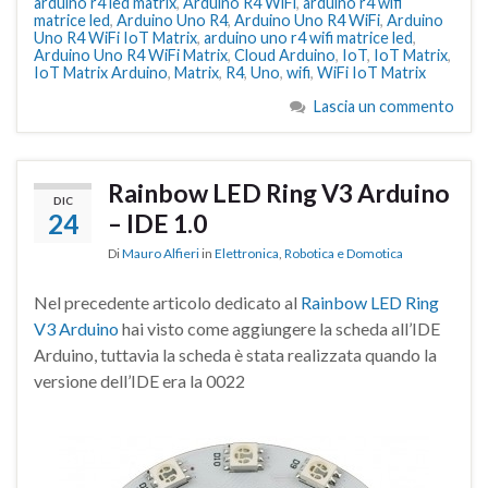
arduino r4 led matrix
,
Arduino R4 WiFi
,
arduino r4 wifi
matrice led
,
Arduino Uno R4
,
Arduino Uno R4 WiFi
,
Arduino
Uno R4 WiFi IoT Matrix
,
arduino uno r4 wifi matrice led
,
Arduino Uno R4 WiFi Matrix
,
Cloud Arduino
,
IoT
,
IoT Matrix
,
IoT Matrix Arduino
,
Matrix
,
R4
,
Uno
,
wifi
,
WiFi IoT Matrix
Lascia un commento
Rainbow LED Ring V3 Arduino
DIC
24
– IDE 1.0
Di
Mauro Alfieri
in
Elettronica
,
Robotica e Domotica
Nel precedente articolo dedicato al
Rainbow LED Ring
V3 Arduino
hai visto come aggiungere la scheda all’IDE
Arduino, tuttavia la scheda è stata realizzata quando la
versione dell’IDE era la 0022