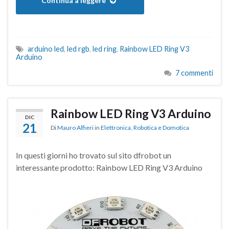
Continua a leggere
arduino led
,
led rgb
,
led ring
,
Rainbow LED Ring V3
Arduino
7 commenti
Rainbow LED Ring V3 Arduino
DIC
21
Di
Mauro Alfieri
in
Elettronica
,
Robotica e Domotica
In questi giorni ho trovato sul sito dfrobot un
interessante prodotto: Rainbow LED Ring V3 Arduino