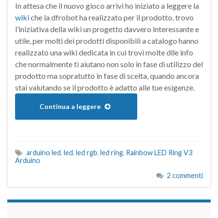
In attesa che il nuovo gioco arrivi ho iniziato a leggere la
wiki
che la dfrobot ha realizzato per il prodotto, trovo
l’iniziativa della wiki un progetto davvero interessante e
utile, per molti dei prodotti disponibili a catalogo hanno
realizzato una wiki dedicata in cui trovi molte dlle info
che normalmente ti aiutano non solo in fase di utilizzo del
prodotto ma sopratutto in fase di scelta, quando ancora
stai valutando se il prodotto è adatto alle tue esigenze.
Continua a leggere
arduino led
,
led
,
led rgb
,
led ring
,
Rainbow LED Ring V3
Arduino
2 commenti
займы на карту срочно