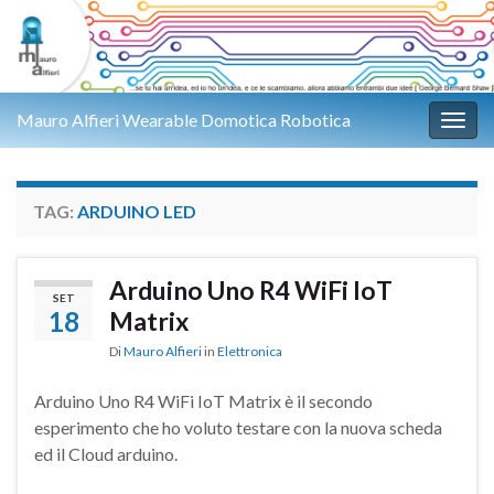
Mauro Alfieri Wearable Domotica Robotica
Attiv
TAG:
ARDUINO LED
Arduino Uno R4 WiFi IoT
SET
18
Matrix
Di
Mauro Alfieri
in
Elettronica
Arduino Uno R4 WiFi IoT Matrix è il secondo
esperimento che ho voluto testare con la nuova scheda
ed il Cloud arduino.