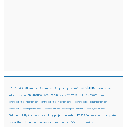
arduino
3d
3d printed
3d printer
3D printing
3d print
adafruit
arduino ide
Attiny85
arduino uno
Arduino Yún
bluetooth
arduino leonardo
arm
BLE
cloud
controlled fluid injection pen
controlled fluid injection pencil
controlled silicon injection pen
controlled silicon injection pencil
control silicon injection pen
control silicon injection pencil
ESP8266
dolly foto
dolly project
encoder
fotografia
CtrlJ pen
dolly photo
fibra ottica
fusion 360
Genuino
i2c
IoT
home assistant
iniezione fluidi
joystick