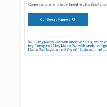
Come sempre i mie esperimenti e gli articoli che 
Continua a leggere
12 key Macro Pad with Knob Mac Os X
,
ch57x
,
c
key
,
Configura 12 key Macro Pad with Knob
,
config
Macro Pad
,
keyboard ch57xx
,
mini keyboard
,
mini ta