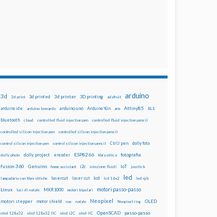
arduino
3d
3d printed
3d printer
3D printing
3d print
adafruit
Attiny85
arduino uno
Arduino Yún
arduino ide
arduino leonardo
arm
BLE
bluetooth
cloud
controlled fluid injection pen
controlled fluid injection pencil
controlled silicon injection pen
controlled silicon injection pencil
dolly foto
control silicon injection pen
control silicon injection pencil
CtrlJ pen
ESP8266
dolly project
encoder
fotografia
dolly photo
fibra ottica
fusion 360
Genuino
i2c
IoT
home assistant
iniezione fluidi
joystick
led
lcd
lasercut
laser cut
lampadario con fibre ottiche
lcd 16x2
led rgb
motori passo-passo
Linux
MKR1000
luci di natale
motori bipolari
Neopixel
motori stepper
motor shield
OLED
nas
natale
Neopixel ring
OpenSCAD
passo-passo
oled 128x32
oled 128x32 IIC
oled i2C
oled IIC