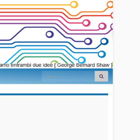
Search for:
займы на
карту срочно