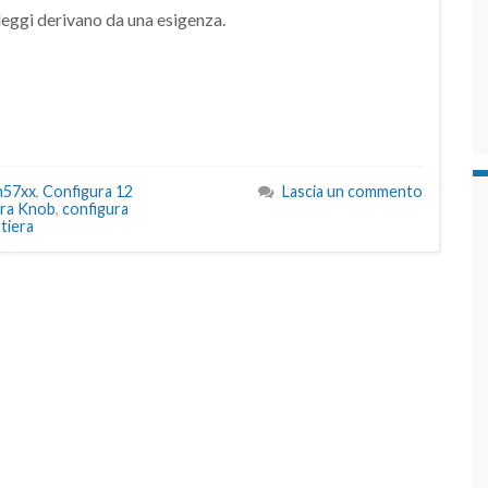
leggi derivano da una esigenza.
h57xx
,
Configura 12
Lascia un commento
ura Knob
,
configura
stiera