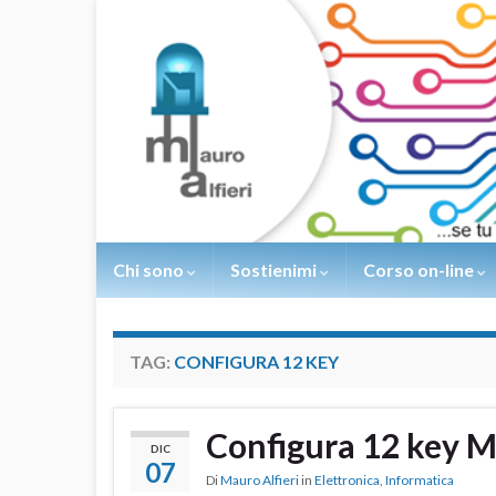
Chi sono
Sostienimi
Corso on-line
TAG:
CONFIGURA 12 KEY
Configura 12 key 
DIC
07
Di
Mauro Alfieri
in
Elettronica
,
Informatica