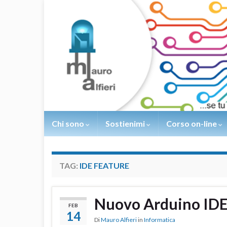
Chi sono
Sostienimi
Corso on-line
TAG:
IDE FEATURE
Nuovo Arduino IDE
FEB
14
Di
Mauro Alfieri
in
Informatica