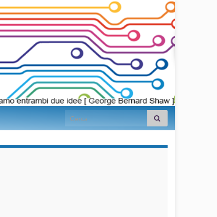
Search for:
займы на
карту срочно