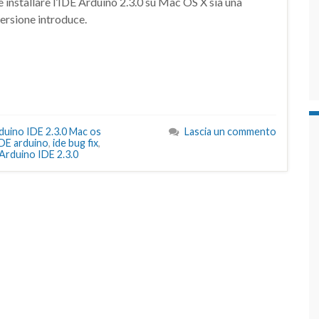
e installare l’IDE Arduino 2.3.0 su Mac OS X sia una
versione introduce.
duino IDE 2.3.0 Mac os
Lascia un commento
DE arduino
,
ide bug fix
,
Arduino IDE 2.3.0