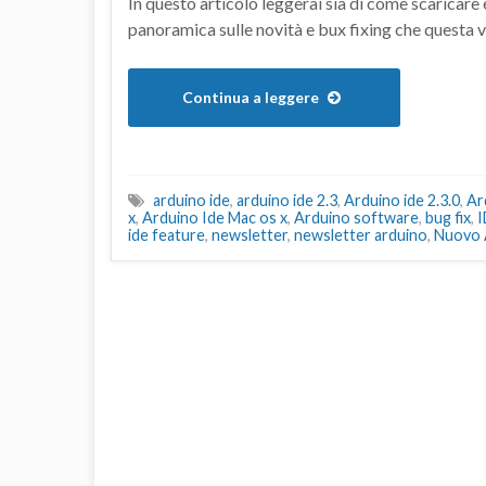
In questo articolo leggerai sia di come scaricare 
panoramica sulle novità e bux fixing che questa 
Continua a leggere
arduino ide
,
arduino ide 2.3
,
Arduino ide 2.3.0
,
Ar
x
,
Arduino Ide Mac os x
,
Arduino software
,
bug fix
,
I
ide feature
,
newsletter
,
newsletter arduino
,
Nuovo 