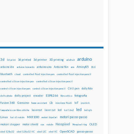
arduino
3d
3d printed
3d printer
3D printing
3d print
adafruit
Attiny85
arduino uno
Arduino Yún
arduino ide
arduino leonardo
arm
BLE
bluetooth
cloud
controlled fluid injection pen
controlled fluid injection pencil
controlled silicon injection pen
controlled silicon injection pencil
dolly foto
control silicon injection pen
control silicon injection pencil
CtrlJ pen
ESP8266
dolly project
encoder
fotografia
dolly photo
fibra ottica
fusion 360
Genuino
i2c
IoT
home assistant
iniezione fluidi
joystick
led
lcd
lasercut
laser cut
lampadario con fibre ottiche
lcd 16x2
led rgb
motori passo-passo
Linux
MKR1000
luci di natale
motori bipolari
Neopixel
motori stepper
motor shield
OLED
nas
natale
Neopixel ring
OpenSCAD
passo-passo
oled 128x32
oled 128x32 IIC
oled i2C
oled IIC