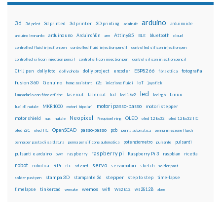
arduino
3d
3d printed
3d printer
3D printing
3d print
adafruit
arduino ide
Attiny85
arduino uno
Arduino Yún
bluetooth
arduino leonardo
arm
BLE
cloud
controlled fluid injection pen
controlled fluid injection pencil
controlled silicon injection pen
controlled silicon injection pencil
control silicon injection pen
control silicon injection pencil
ESP8266
dolly foto
dolly project
encoder
fotografia
CtrlJ pen
dolly photo
fibra ottica
fusion 360
Genuino
i2c
IoT
home assistant
iniezione fluidi
joystick
led
lcd
Linux
lasercut
laser cut
lampadario con fibre ottiche
lcd 16x2
led rgb
motori passo-passo
MKR1000
motori stepper
luci di natale
motori bipolari
Neopixel
motor shield
OLED
nas
natale
Neopixel ring
oled 128x32
oled 128x32 IIC
OpenSCAD
passo-passo
pcb
oled i2C
oled IIC
penna automatica
penna iniezione fluidi
potenziometro
pulsanti
penna per pasta di saldatura
penna per silicone automatica
pulsante
raspberry pi
pulsanti e arduino
raspberry
Raspberry Pi 3
raspbian
pwm
ricetta
robot
servo
RPi
robotica
rtc
servomotori
sketch
sd card
solder past
stampa 3D
stepper
stampante 3d
step to step
solder past pen
time-lapse
wemos
wifi
tinkercad
ws2812B
timelapse
wemake
WS2812
xbee