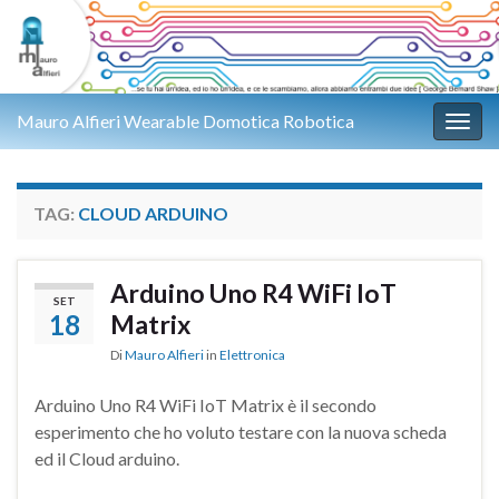
Mauro Alfieri Wearable Domotica Robotica
Attiv
TAG:
CLOUD ARDUINO
Arduino Uno R4 WiFi IoT
SET
18
Matrix
Di
Mauro Alfieri
in
Elettronica
Arduino Uno R4 WiFi IoT Matrix è il secondo
esperimento che ho voluto testare con la nuova scheda
ed il Cloud arduino.