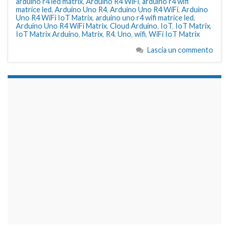
arduino r4 led matrix
,
Arduino R4 WiFi
,
arduino r4 wifi
matrice led
,
Arduino Uno R4
,
Arduino Uno R4 WiFi
,
Arduino
Uno R4 WiFi IoT Matrix
,
arduino uno r4 wifi matrice led
,
Arduino Uno R4 WiFi Matrix
,
Cloud Arduino
,
IoT
,
IoT Matrix
,
IoT Matrix Arduino
,
Matrix
,
R4
,
Uno
,
wifi
,
WiFi IoT Matrix
Lascia un commento
займы на карту срочно