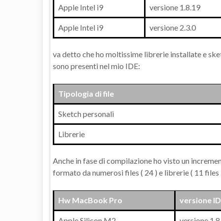
Apple Intel i9
versione 1.8.19
Apple Intel i9
versione 2.3.0
va detto che ho moltissime librerie installate e ske
sono presenti nel mio IDE:
Tipologia di file
Sketch personali
Librerie
Anche in fase di compilazione ho visto un increm
formato da numerosi files ( 24 ) e librerie ( 11 files 
Hw MacBook Pro
versione I
Apple Silicon M2
versione 1.8