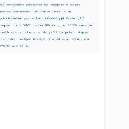
pcb
penna automatica
penna iniezione fluidi
penna per pasta di saldatura
potenziometro
pulsanti
penna per silicone automatica
pulsante
raspberry pi
pulsanti e arduino
raspberry
Raspberry Pi 3
pwm
robot
servo
RPi
raspbian
robotica
rtc
servomotori
ricetta
sd card
stampa 3D
stepper
sketch
stampante 3d
solder past
solder past pen
wemos
wifi
step to step
tinkercad
time-lapse
timelapse
wemake
ws2812B
WS2812
xbee