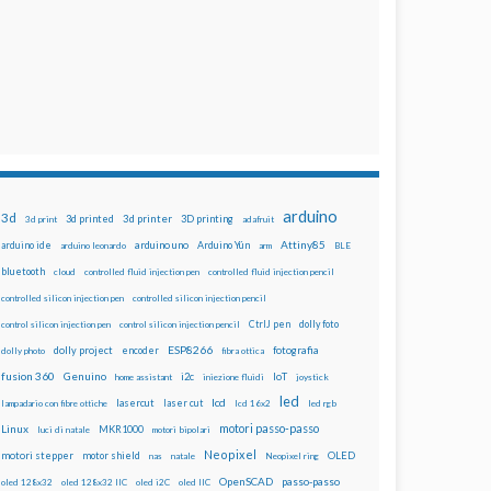
arduino
3d
3d printed
3d printer
3D printing
3d print
adafruit
Attiny85
arduino uno
Arduino Yún
arduino ide
arduino leonardo
arm
BLE
bluetooth
cloud
controlled fluid injection pen
controlled fluid injection pencil
controlled silicon injection pen
controlled silicon injection pencil
dolly foto
control silicon injection pen
control silicon injection pencil
CtrlJ pen
ESP8266
dolly project
encoder
fotografia
dolly photo
fibra ottica
fusion 360
Genuino
i2c
IoT
home assistant
iniezione fluidi
joystick
led
lcd
lasercut
laser cut
lampadario con fibre ottiche
lcd 16x2
led rgb
motori passo-passo
Linux
MKR1000
luci di natale
motori bipolari
Neopixel
motori stepper
motor shield
OLED
nas
natale
Neopixel ring
OpenSCAD
passo-passo
oled 128x32
oled 128x32 IIC
oled i2C
oled IIC