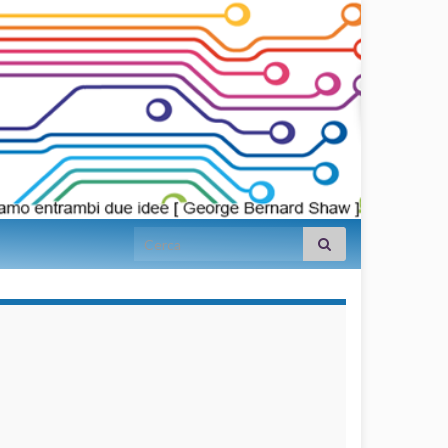
Search for:
займы на
карту срочно