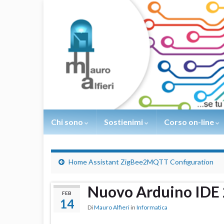
Chi sono
Sostienimi
Corso on-line
Home Assistant ZigBee2MQTT Configuration
Nuovo Arduino IDE 
FEB
14
Di
Mauro Alfieri
in
Informatica