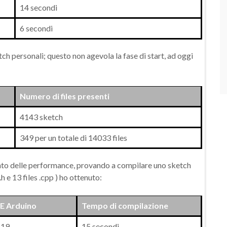
14 secondi
6 secondi
tch personali; questo non agevola la fase di start, ad oggi
Numero di files presenti
4143 sketch
349 per un totale di 14033 files
ento delle performance, provando a compilare uno sketch
.h e 13 files .cpp ) ho ottenuto:
DE Arduino
Tempo di compilazione
.19
15 secondi