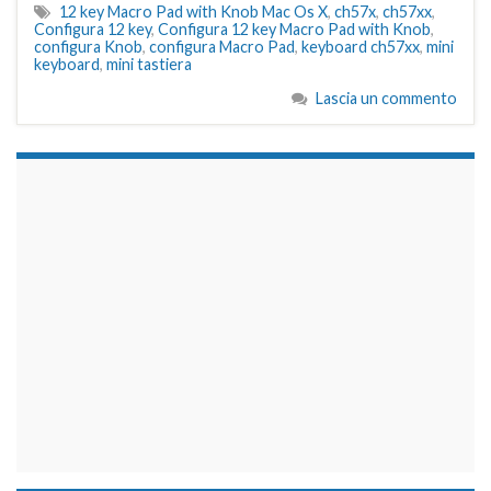
12 key Macro Pad with Knob Mac Os X
,
ch57x
,
ch57xx
,
Configura 12 key
,
Configura 12 key Macro Pad with Knob
,
configura Knob
,
configura Macro Pad
,
keyboard ch57xx
,
mini
keyboard
,
mini tastiera
Lascia un commento
займы на карту срочно