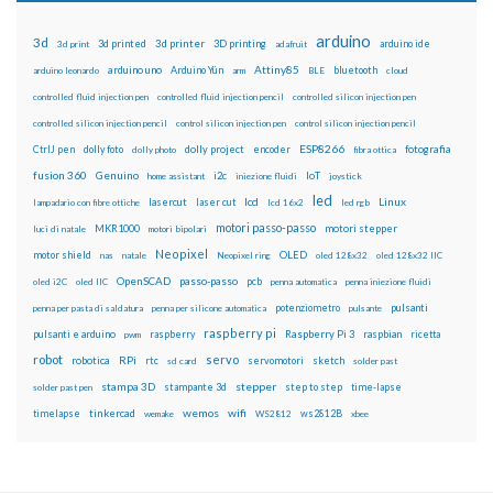
arduino
3d
3d printed
3d printer
3D printing
3d print
adafruit
arduino ide
Attiny85
arduino uno
Arduino Yún
bluetooth
arduino leonardo
arm
BLE
cloud
controlled fluid injection pen
controlled fluid injection pencil
controlled silicon injection pen
controlled silicon injection pencil
control silicon injection pen
control silicon injection pencil
ESP8266
dolly foto
dolly project
encoder
fotografia
CtrlJ pen
dolly photo
fibra ottica
fusion 360
Genuino
i2c
IoT
home assistant
iniezione fluidi
joystick
led
lcd
Linux
lasercut
laser cut
lampadario con fibre ottiche
lcd 16x2
led rgb
motori passo-passo
MKR1000
motori stepper
luci di natale
motori bipolari
Neopixel
motor shield
OLED
nas
natale
Neopixel ring
oled 128x32
oled 128x32 IIC
OpenSCAD
passo-passo
pcb
oled i2C
oled IIC
penna automatica
penna iniezione fluidi
potenziometro
pulsanti
penna per pasta di saldatura
penna per silicone automatica
pulsante
raspberry pi
pulsanti e arduino
raspberry
Raspberry Pi 3
raspbian
pwm
ricetta
robot
servo
RPi
robotica
rtc
servomotori
sketch
sd card
solder past
stampa 3D
stepper
stampante 3d
step to step
solder past pen
time-lapse
wemos
wifi
tinkercad
ws2812B
timelapse
wemake
WS2812
xbee