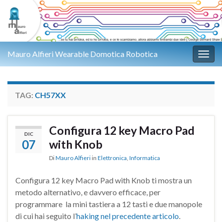
Mauro Alfieri Wearable Domotica Robotica
Attiv
TAG:
CH57XX
Configura 12 key Macro Pad
DIC
07
with Knob
Di
Mauro Alfieri
in
Elettronica
,
Informatica
Configura 12 key Macro Pad with Knob ti mostra un
metodo alternativo, e davvero efficace, per
programmare la mini tastiera a 12 tasti e due manopole
di cui hai seguito l’
haking nel precedente articolo
.