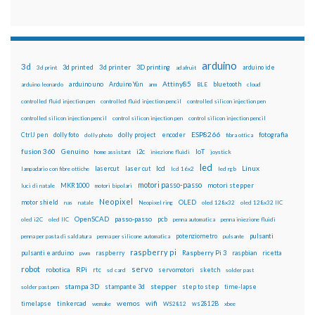
arduino
3d
3d printed
3d printer
3D printing
3d print
adafruit
arduino ide
Attiny85
arduino uno
Arduino Yún
bluetooth
arduino leonardo
arm
BLE
cloud
controlled fluid injection pen
controlled fluid injection pencil
controlled silicon injection pen
controlled silicon injection pencil
control silicon injection pen
control silicon injection pencil
ESP8266
dolly foto
dolly project
encoder
fotografia
CtrlJ pen
dolly photo
fibra ottica
fusion 360
Genuino
i2c
IoT
home assistant
iniezione fluidi
joystick
led
lcd
Linux
lasercut
laser cut
lampadario con fibre ottiche
lcd 16x2
led rgb
motori passo-passo
MKR1000
motori stepper
luci di natale
motori bipolari
Neopixel
motor shield
OLED
nas
natale
Neopixel ring
oled 128x32
oled 128x32 IIC
OpenSCAD
passo-passo
pcb
oled i2C
oled IIC
penna automatica
penna iniezione fluidi
potenziometro
pulsanti
penna per pasta di saldatura
penna per silicone automatica
pulsante
raspberry pi
pulsanti e arduino
raspberry
Raspberry Pi 3
raspbian
pwm
ricetta
robot
servo
RPi
robotica
rtc
servomotori
sketch
sd card
solder past
stampa 3D
stepper
stampante 3d
step to step
solder past pen
time-lapse
wemos
wifi
tinkercad
ws2812B
timelapse
wemake
WS2812
xbee