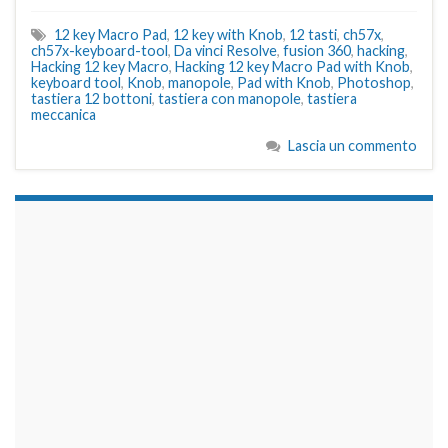
12 key Macro Pad
,
12 key with Knob
,
12 tasti
,
ch57x
,
ch57x-keyboard-tool
,
Da vinci Resolve
,
fusion 360
,
hacking
,
Hacking 12 key Macro
,
Hacking 12 key Macro Pad with Knob
,
keyboard tool
,
Knob
,
manopole
,
Pad with Knob
,
Photoshop
,
tastiera 12 bottoni
,
tastiera con manopole
,
tastiera
meccanica
Lascia un commento
займы на карту срочно