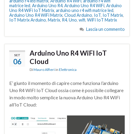
arduino r4 led matrix
,
Arduino R4 WiFi
,
arduino r4 wifi
matrice led
,
Arduino Uno R4
,
Arduino Uno R4 WiFi
,
Arduino
Uno R4 WiFi IoT Matrix
,
arduino uno r4 wifi matrice led
,
Arduino Uno R4 WiFi Matrix
,
Cloud Arduino
,
IoT
,
IoT Matrix
,
IoT Matrix Arduino
,
Matrix
,
R4
,
Uno
,
wifi
,
WiFi IoT Matrix
Lascia un commento
Arduino Uno R4 WiFI IoT
SET
06
Cloud
Di
Mauro Alfieri
in
Elettronica
E’ giunto il momento di capire come funziona l’arduino
Uno R4 WiFI IoT Cloud ossia come è possibile collegare
in modo molto semplice la nuova Arduino Uno R4 WiFi
all’IoT Cloud: