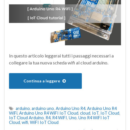
In questo articolo leggerai tutti i passaggi necessari a
collegare la tua nuova scheda wifi al cloud arduino.
Continua a leggere
arduino
,
arduino uno
,
Arduino Uno R4
,
Arduino Uno R4
WiFi
,
Arduino Uno R4 WiFI IoT Cloud
,
cloud
,
IoT
,
IoT Cloud
,
IoT Cloud Arduino
,
R4
,
R4 WiFI
,
Uno
,
Uno R4 WiFI IoT
Cloud
,
wifi
,
WiFI IoT Cloud