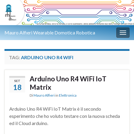
Mauro Alfieri Wearable Domotica Robotica
Attiv
TAG:
ARDUINO UNO R4 WIFI
Arduino Uno R4 WiFi IoT
SET
18
Matrix
Di
Mauro Alfieri
in
Elettronica
Arduino Uno R4 WiFi IoT Matrix è il secondo
esperimento che ho voluto testare con la nuova scheda
ed il Cloud arduino.