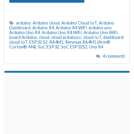
arduino
,
Arduino cloud
,
Arduino Cloud IoT
,
Arduino
Dashboard
,
Arduino R4
,
Arduino R4 WiFi
,
arduino uno
,
Arduino Uno R4
,
Arduino Uno R4 WiFi
,
Arduino Uno WiFi
,
board Arduino
,
cloud
,
cloud arduinocc
,
cloud IoT
,
dashboard
cloud IoT
,
ESP32 S2
,
RA4M1
,
Renesas RA4M1 (Arm®
Cortex®-M4)
,
SoC ESP32
,
SoC ESP32S2
,
Uno R4
4 commenti
займы на карту срочно