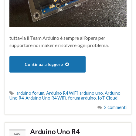
tuttavia il Team Arduino è sempre all’opera per
supportare noi maker e risolvere ogni problema.
Continua a leggere
arduino forum
,
Arduino R4 WiFi
,
arduino uno
,
Arduino
Uno R4
,
Arduino Uno R4 WiFi
,
forum arduino
,
IoT Cloud
2 commenti
Arduino Uno R4
LUG