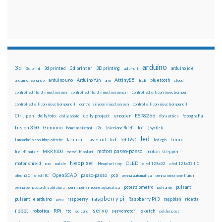
arduino
3d
3d printed
3d printer
3D printing
3d print
adafruit
arduino ide
Attiny85
arduino uno
Arduino Yún
bluetooth
arduino leonardo
arm
BLE
cloud
controlled fluid injection pen
controlled fluid injection pencil
controlled silicon injection pen
controlled silicon injection pencil
control silicon injection pen
control silicon injection pencil
ESP8266
dolly foto
dolly project
encoder
fotografia
CtrlJ pen
dolly photo
fibra ottica
fusion 360
Genuino
i2c
IoT
home assistant
iniezione fluidi
joystick
led
lcd
Linux
lasercut
laser cut
lampadario con fibre ottiche
lcd 16x2
led rgb
motori passo-passo
MKR1000
motori stepper
luci di natale
motori bipolari
Neopixel
motor shield
OLED
nas
natale
Neopixel ring
oled 128x32
oled 128x32 IIC
OpenSCAD
passo-passo
pcb
oled i2C
oled IIC
penna automatica
penna iniezione fluidi
potenziometro
pulsanti
penna per pasta di saldatura
penna per silicone automatica
pulsante
raspberry pi
pulsanti e arduino
raspberry
Raspberry Pi 3
raspbian
pwm
ricetta
robot
servo
RPi
robotica
rtc
servomotori
sketch
sd card
solder past