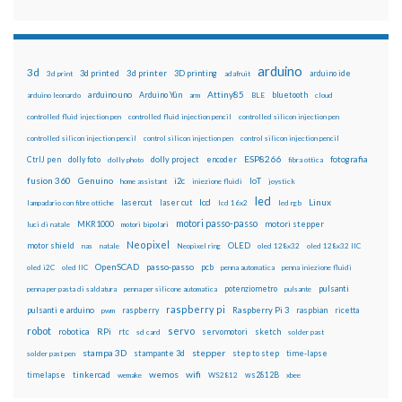
arduino
3d
3d printed
3d printer
3D printing
3d print
adafruit
arduino ide
Attiny85
arduino uno
Arduino Yún
bluetooth
arduino leonardo
arm
BLE
cloud
controlled fluid injection pen
controlled fluid injection pencil
controlled silicon injection pen
controlled silicon injection pencil
control silicon injection pen
control silicon injection pencil
ESP8266
dolly foto
dolly project
encoder
fotografia
CtrlJ pen
dolly photo
fibra ottica
fusion 360
Genuino
i2c
IoT
home assistant
iniezione fluidi
joystick
led
lcd
Linux
lasercut
laser cut
lampadario con fibre ottiche
lcd 16x2
led rgb
motori passo-passo
MKR1000
motori stepper
luci di natale
motori bipolari
Neopixel
motor shield
OLED
nas
natale
Neopixel ring
oled 128x32
oled 128x32 IIC
OpenSCAD
passo-passo
pcb
oled i2C
oled IIC
penna automatica
penna iniezione fluidi
potenziometro
pulsanti
penna per pasta di saldatura
penna per silicone automatica
pulsante
raspberry pi
pulsanti e arduino
raspberry
Raspberry Pi 3
raspbian
pwm
ricetta
robot
servo
RPi
robotica
rtc
servomotori
sketch
sd card
solder past
stampa 3D
stepper
stampante 3d
step to step
solder past pen
time-lapse
wemos
wifi
tinkercad
ws2812B
timelapse
wemake
WS2812
xbee