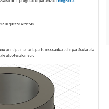
vvalso di un progetto di partenza:
Thingiverse
re in questo articolo.
no principalmente la parte meccanica ed in particolare la
dale al potenziometro: