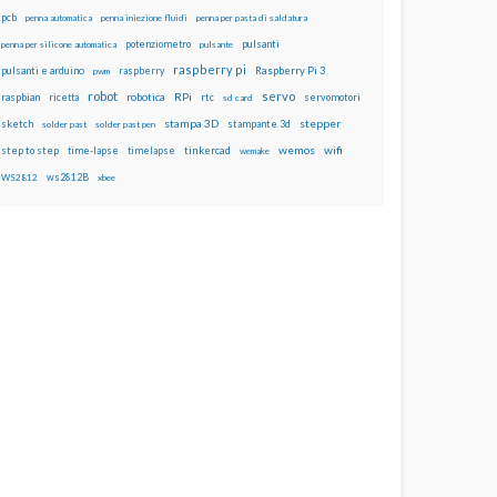
pcb
penna automatica
penna iniezione fluidi
penna per pasta di saldatura
potenziometro
pulsanti
penna per silicone automatica
pulsante
raspberry pi
pulsanti e arduino
raspberry
Raspberry Pi 3
pwm
robot
servo
RPi
raspbian
robotica
rtc
servomotori
ricetta
sd card
stampa 3D
stepper
sketch
stampante 3d
solder past
solder past pen
wemos
wifi
step to step
tinkercad
time-lapse
timelapse
wemake
ws2812B
WS2812
xbee