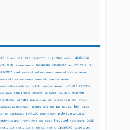
arduino
3d
3d printed
3d printer
3D printing
3d print
adafruit
Attiny85
arduino uno
Arduino Yún
arduino ide
arduino leonardo
arm
BLE
bluetooth
cloud
controlled fluid injection pen
controlled fluid injection pencil
controlled silicon injection pen
controlled silicon injection pencil
dolly foto
control silicon injection pen
control silicon injection pencil
CtrlJ pen
ESP8266
dolly project
encoder
fotografia
dolly photo
fibra ottica
fusion 360
Genuino
i2c
IoT
home assistant
iniezione fluidi
joystick
led
lcd
lasercut
laser cut
lampadario con fibre ottiche
lcd 16x2
led rgb
motori passo-passo
Linux
MKR1000
luci di natale
motori bipolari
Neopixel
motori stepper
motor shield
OLED
nas
natale
Neopixel ring
OpenSCAD
passo-passo
oled 128x32
oled 128x32 IIC
oled i2C
oled IIC