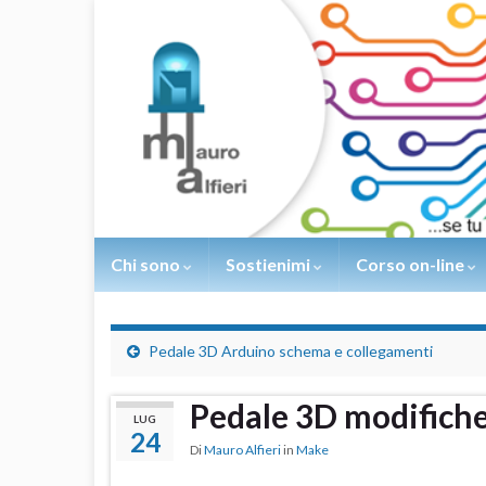
Chi sono
Sostienimi
Corso on-line
Pedale 3D Arduino schema e collegamenti
Pedale 3D modifich
LUG
24
Di
Mauro Alfieri
in
Make