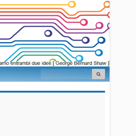
Search for:
займы на
карту срочно