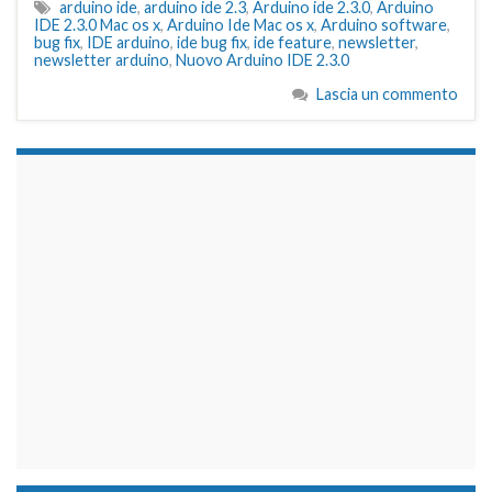
arduino ide
,
arduino ide 2.3
,
Arduino ide 2.3.0
,
Arduino
IDE 2.3.0 Mac os x
,
Arduino Ide Mac os x
,
Arduino software
,
bug fix
,
IDE arduino
,
ide bug fix
,
ide feature
,
newsletter
,
newsletter arduino
,
Nuovo Arduino IDE 2.3.0
Lascia un commento
займы на карту срочно