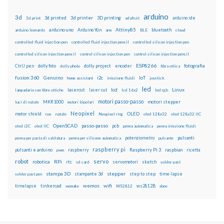
arduino
3d
3d printed
3d printer
3D printing
3d print
adafruit
arduino ide
Attiny85
arduino uno
Arduino Yún
bluetooth
arduino leonardo
arm
BLE
cloud
controlled fluid injection pen
controlled fluid injection pencil
controlled silicon injection pen
controlled silicon injection pencil
control silicon injection pen
control silicon injection pencil
ESP8266
dolly foto
dolly project
encoder
fotografia
CtrlJ pen
dolly photo
fibra ottica
fusion 360
Genuino
i2c
IoT
home assistant
iniezione fluidi
joystick
led
lcd
Linux
lasercut
laser cut
lampadario con fibre ottiche
lcd 16x2
led rgb
motori passo-passo
MKR1000
motori stepper
luci di natale
motori bipolari
Neopixel
motor shield
OLED
nas
natale
Neopixel ring
oled 128x32
oled 128x32 IIC
OpenSCAD
passo-passo
pcb
oled i2C
oled IIC
penna automatica
penna iniezione fluidi
potenziometro
pulsanti
penna per pasta di saldatura
penna per silicone automatica
pulsante
raspberry pi
pulsanti e arduino
raspberry
Raspberry Pi 3
raspbian
pwm
ricetta
robot
servo
RPi
robotica
rtc
servomotori
sketch
sd card
solder past
stampa 3D
stepper
stampante 3d
step to step
solder past pen
time-lapse
wemos
wifi
tinkercad
ws2812B
timelapse
wemake
WS2812
xbee