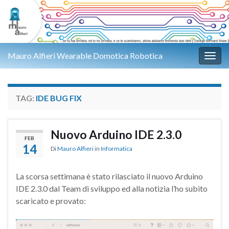
Mauro Alfieri Wearable Domotica Robotica
Attiv
TAG:
IDE BUG FIX
Nuovo Arduino IDE 2.3.0
FEB
14
Di
Mauro Alfieri
in
Informatica
La scorsa settimana è stato rilasciato il nuovo Arduino
IDE 2.3.0 dal Team di sviluppo ed alla notizia l’ho subito
scaricato e provato: