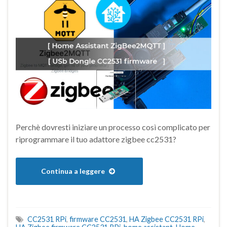
Perchè dovresti iniziare un processo così complicato per
riprogrammare il tuo adattore zigbee cc2531?
Continua a leggere
CC2531 RPi
,
firmware CC2531
,
HA Zigbee CC2531 RPi
,