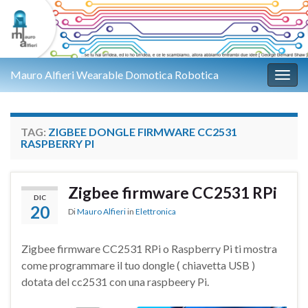
Mauro Alfieri Wearable Domotica Robotica
Attiv
TAG:
ZIGBEE DONGLE FIRMWARE CC2531
RASPBERRY PI
Zigbee firmware CC2531 RPi
DIC
20
Di
Mauro Alfieri
in
Elettronica
Zigbee firmware CC2531 RPi o Raspberry Pi ti mostra
come programmare il tuo dongle ( chiavetta USB )
dotata del cc2531 con una raspbeery Pi.