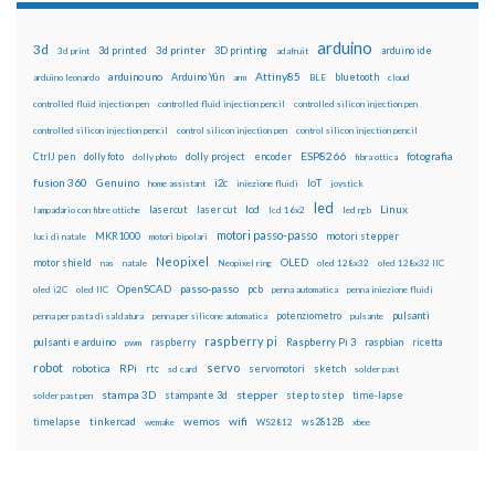
arduino
3d
3d printed
3d printer
3D printing
3d print
adafruit
arduino ide
Attiny85
arduino uno
Arduino Yún
bluetooth
arduino leonardo
arm
BLE
cloud
controlled fluid injection pen
controlled fluid injection pencil
controlled silicon injection pen
controlled silicon injection pencil
control silicon injection pen
control silicon injection pencil
ESP8266
dolly foto
dolly project
encoder
fotografia
CtrlJ pen
dolly photo
fibra ottica
fusion 360
Genuino
i2c
IoT
home assistant
iniezione fluidi
joystick
led
lcd
Linux
lasercut
laser cut
lampadario con fibre ottiche
lcd 16x2
led rgb
motori passo-passo
MKR1000
motori stepper
luci di natale
motori bipolari
Neopixel
motor shield
OLED
nas
natale
Neopixel ring
oled 128x32
oled 128x32 IIC
OpenSCAD
passo-passo
pcb
oled i2C
oled IIC
penna automatica
penna iniezione fluidi
potenziometro
pulsanti
penna per pasta di saldatura
penna per silicone automatica
pulsante
raspberry pi
pulsanti e arduino
raspberry
Raspberry Pi 3
raspbian
pwm
ricetta
robot
servo
RPi
robotica
rtc
servomotori
sketch
sd card
solder past
stampa 3D
stepper
stampante 3d
step to step
solder past pen
time-lapse
wemos
wifi
tinkercad
ws2812B
timelapse
wemake
WS2812
xbee