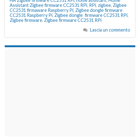
HA Zigbee firmware CC2531 RPi
,
home assistant
,
Home
Assistant Zigbee firmware CC2531 RPi
,
RPi
,
zigbee
,
Zigbee
CC2531 firmaware Raspberry Pi
,
Zigbee dongle firmware
CC2531 Raspberry Pi
,
Zigbee dongle firmware CC2531 RPi
,
Zigbee firmware
,
Zigbee firmware CC2531 RPi
Lascia un commento
займы на карту срочно