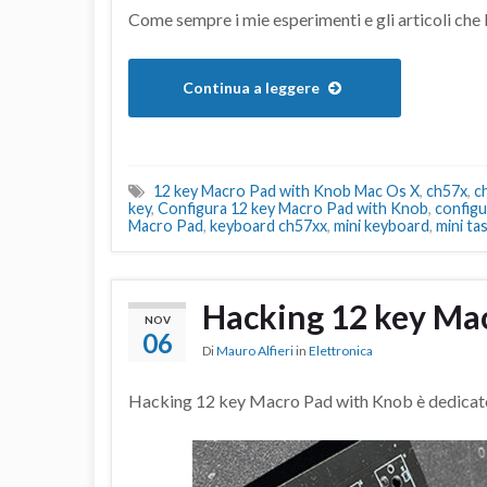
Come sempre i mie esperimenti e gli articoli che 
Continua a leggere
12 key Macro Pad with Knob Mac Os X
,
ch57x
,
c
key
,
Configura 12 key Macro Pad with Knob
,
config
Macro Pad
,
keyboard ch57xx
,
mini keyboard
,
mini ta
Hacking 12 key Ma
NOV
06
Di
Mauro Alfieri
in
Elettronica
Hacking 12 key Macro Pad with Knob è dedicato a