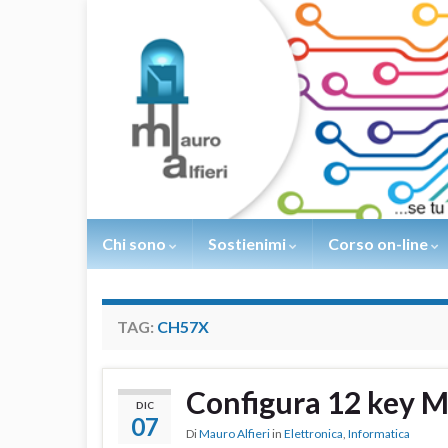
Chi sono
Sostienimi
Corso on-line
TAG:
CH57X
Configura 12 key 
DIC
07
Di
Mauro Alfieri
in
Elettronica
,
Informatica