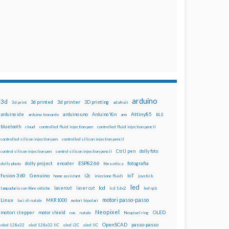
arduino
3d
3d printed
3d printer
3D printing
3d print
adafruit
Attiny85
arduino uno
Arduino Yún
arduino ide
arduino leonardo
arm
BLE
bluetooth
cloud
controlled fluid injection pen
controlled fluid injection pencil
controlled silicon injection pen
controlled silicon injection pencil
dolly foto
control silicon injection pen
control silicon injection pencil
CtrlJ pen
ESP8266
dolly project
encoder
fotografia
dolly photo
fibra ottica
fusion 360
Genuino
i2c
IoT
home assistant
iniezione fluidi
joystick
led
lcd
lasercut
laser cut
lampadario con fibre ottiche
lcd 16x2
led rgb
motori passo-passo
Linux
MKR1000
luci di natale
motori bipolari
Neopixel
motori stepper
motor shield
OLED
nas
natale
Neopixel ring
OpenSCAD
passo-passo
oled 128x32
oled 128x32 IIC
oled i2C
oled IIC