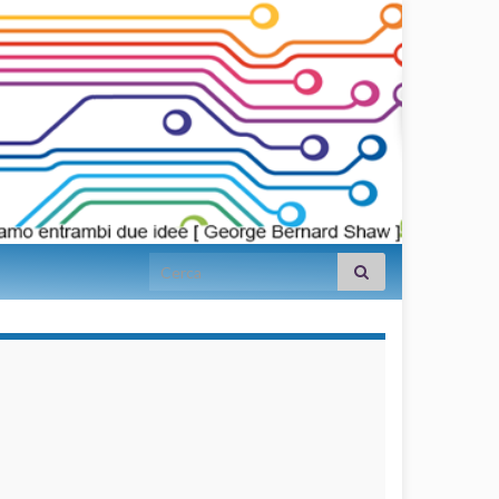
Search for:
займы на
карту срочно