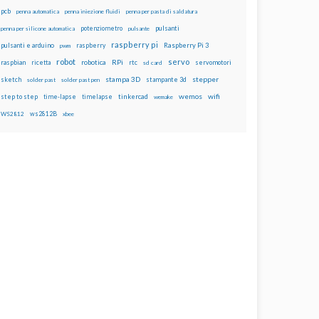
pcb
penna automatica
penna iniezione fluidi
penna per pasta di saldatura
potenziometro
pulsanti
penna per silicone automatica
pulsante
raspberry pi
pulsanti e arduino
raspberry
Raspberry Pi 3
pwm
robot
servo
RPi
raspbian
robotica
rtc
servomotori
ricetta
sd card
stampa 3D
stepper
sketch
stampante 3d
solder past
solder past pen
wemos
wifi
step to step
tinkercad
time-lapse
timelapse
wemake
ws2812B
WS2812
xbee