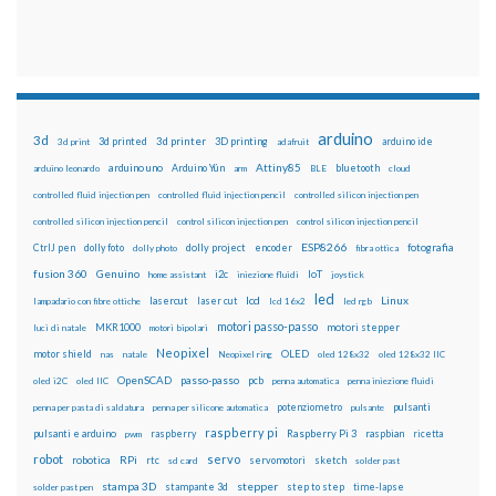
arduino
3d
3d printed
3d printer
3D printing
3d print
adafruit
arduino ide
Attiny85
arduino uno
Arduino Yún
bluetooth
arduino leonardo
arm
BLE
cloud
controlled fluid injection pen
controlled fluid injection pencil
controlled silicon injection pen
controlled silicon injection pencil
control silicon injection pen
control silicon injection pencil
ESP8266
dolly foto
dolly project
encoder
fotografia
CtrlJ pen
dolly photo
fibra ottica
fusion 360
Genuino
i2c
IoT
home assistant
iniezione fluidi
joystick
led
lcd
Linux
lasercut
laser cut
lampadario con fibre ottiche
lcd 16x2
led rgb
motori passo-passo
MKR1000
motori stepper
luci di natale
motori bipolari
Neopixel
motor shield
OLED
nas
natale
Neopixel ring
oled 128x32
oled 128x32 IIC
OpenSCAD
passo-passo
pcb
oled i2C
oled IIC
penna automatica
penna iniezione fluidi
potenziometro
pulsanti
penna per pasta di saldatura
penna per silicone automatica
pulsante
raspberry pi
pulsanti e arduino
raspberry
Raspberry Pi 3
raspbian
pwm
ricetta
robot
servo
RPi
robotica
rtc
servomotori
sketch
sd card
solder past
stampa 3D
stepper
stampante 3d
step to step
solder past pen
time-lapse