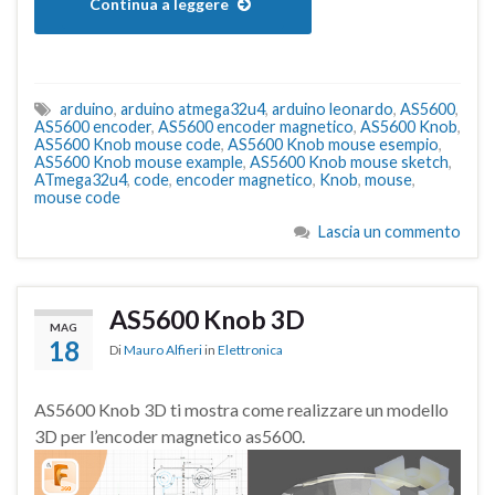
Continua a leggere
arduino
,
arduino atmega32u4
,
arduino leonardo
,
AS5600
,
AS5600 encoder
,
AS5600 encoder magnetico
,
AS5600 Knob
,
AS5600 Knob mouse code
,
AS5600 Knob mouse esempio
,
AS5600 Knob mouse example
,
AS5600 Knob mouse sketch
,
ATmega32u4
,
code
,
encoder magnetico
,
Knob
,
mouse
,
mouse code
Lascia un commento
AS5600 Knob 3D
MAG
18
Di
Mauro Alfieri
in
Elettronica
AS5600 Knob 3D ti mostra come realizzare un modello
3D per l’encoder magnetico as5600.