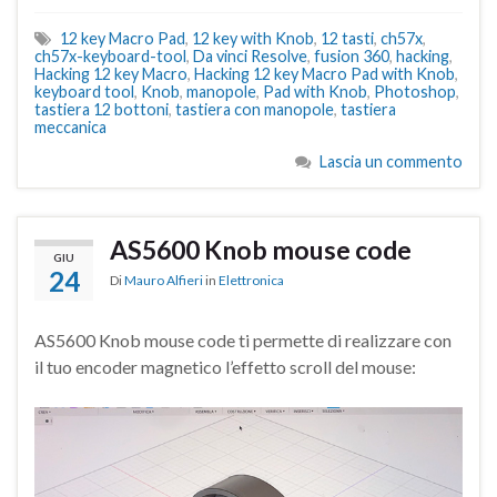
12 key Macro Pad
,
12 key with Knob
,
12 tasti
,
ch57x
,
ch57x-keyboard-tool
,
Da vinci Resolve
,
fusion 360
,
hacking
,
Hacking 12 key Macro
,
Hacking 12 key Macro Pad with Knob
,
keyboard tool
,
Knob
,
manopole
,
Pad with Knob
,
Photoshop
,
tastiera 12 bottoni
,
tastiera con manopole
,
tastiera
meccanica
Lascia un commento
AS5600 Knob mouse code
GIU
24
Di
Mauro Alfieri
in
Elettronica
AS5600 Knob mouse code ti permette di realizzare con
il tuo encoder magnetico l’effetto scroll del mouse: