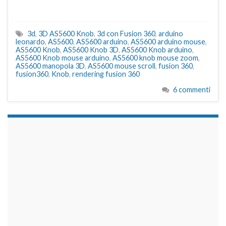
3d
,
3D AS5600 Knob
,
3d con Fusion 360
,
arduino
leonardo
,
AS5600
,
AS5600 arduino
,
AS5600 arduino mouse
,
AS5600 Knob
,
AS5600 Knob 3D
,
AS5600 Knob arduino
,
AS5600 Knob mouse arduino
,
AS5600 knob mouse zoom
,
AS5600 manopola 3D
,
AS5600 mouse scroll
,
fusion 360
,
fusion360
,
Knob
,
rendering fusion 360
6 commenti
займы на карту срочно