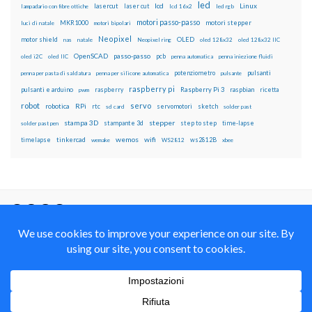
led
lcd
Linux
lasercut
laser cut
lampadario con fibre ottiche
lcd 16x2
led rgb
motori passo-passo
MKR1000
motori stepper
luci di natale
motori bipolari
Neopixel
motor shield
OLED
nas
natale
Neopixel ring
oled 128x32
oled 128x32 IIC
OpenSCAD
passo-passo
pcb
oled i2C
oled IIC
penna automatica
penna iniezione fluidi
potenziometro
pulsanti
penna per pasta di saldatura
penna per silicone automatica
pulsante
raspberry pi
pulsanti e arduino
raspberry
Raspberry Pi 3
raspbian
pwm
ricetta
robot
servo
RPi
robotica
rtc
servomotori
sketch
sd card
solder past
stampa 3D
stepper
stampante 3d
step to step
solder past pen
time-lapse
wemos
wifi
tinkercad
ws2812B
timelapse
wemake
WS2812
xbee
Il blog mauroalfieri.it ed i suoi contenuti sono distribuiti
con Licenza
Creative Commons Attribution Non commercial Share
Alike 4.0 International
© 2012-2018 Mauro Alfieri Elettronica Domotica Robotica Arduino Corsi