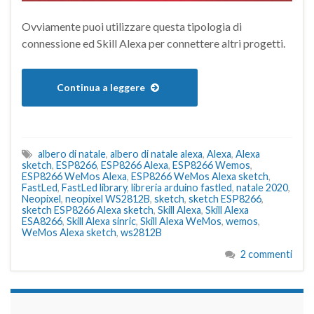
Ovviamente puoi utilizzare questa tipologia di
connessione ed Skill Alexa per connettere altri progetti.
Continua a leggere
albero di natale
,
albero di natale alexa
,
Alexa
,
Alexa
sketch
,
ESP8266
,
ESP8266 Alexa
,
ESP8266 Wemos
,
ESP8266 WeMos Alexa
,
ESP8266 WeMos Alexa sketch
,
FastLed
,
FastLed library
,
libreria arduino fastled
,
natale 2020
,
Neopixel
,
neopixel WS2812B
,
sketch
,
sketch ESP8266
,
sketch ESP8266 Alexa sketch
,
Skill Alexa
,
Skill Alexa
ESA8266
,
Skill Alexa sinric
,
Skill Alexa WeMos
,
wemos
,
WeMos Alexa sketch
,
ws2812B
2 commenti
займы на карту срочно