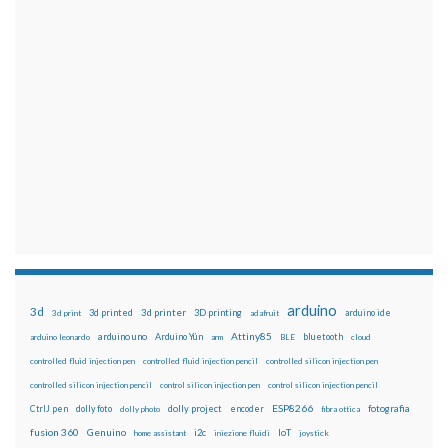
arduino
3d
3d printed
3d printer
3D printing
3d print
adafruit
arduino ide
Attiny85
arduino uno
Arduino Yún
bluetooth
arduino leonardo
arm
BLE
cloud
controlled fluid injection pen
controlled fluid injection pencil
controlled silicon injection pen
controlled silicon injection pencil
control silicon injection pen
control silicon injection pencil
ESP8266
dolly foto
dolly project
encoder
fotografia
CtrlJ pen
dolly photo
fibra ottica
fusion 360
Genuino
i2c
IoT
home assistant
iniezione fluidi
joystick