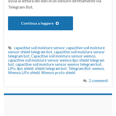
ossia la lettura dei dati di un sensore direttamente via
Telegram Bot.
Continua a leggere
capacitive soil moisture sensor
,
capacitive soil moisture
sensor shield telegram bot
,
capacitive soil moisture sensor
telegram bot
,
Capacitive soil moisture sensor wemos
,
capacitive soil moisture sensor wemos lipo shield telegram
bot
,
capacitive soil moisture sensor wemos telegram bot
,
LiPo
,
lipo shield
,
shield telegram bot
,
Telegram Bot
,
wemos
,
Wemos LiPo shield
,
Wemos proto shield
2 commenti
займы на карту срочно