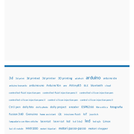
arduino
3d
3d printed
3d printer
3D printing
3d print
adafruit
arduino ide
Attiny85
arduino uno
Arduino Yún
bluetooth
arduino leonardo
arm
BLE
cloud
controlled fluid injection pen
controlled fluid injection pencil
controlled silicon injection pen
controlled silicon injection pencil
control silicon injection pen
control silicon injection pencil
ESP8266
dolly foto
dolly project
encoder
fotografia
CtrlJ pen
dolly photo
fibra ottica
fusion 360
Genuino
i2c
IoT
home assistant
iniezione fluidi
joystick
led
lcd
Linux
lasercut
laser cut
lampadario con fibre ottiche
lcd 16x2
led rgb
motori passo-passo
MKR1000
motori stepper
luci di natale
motori bipolari