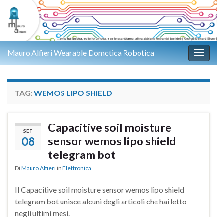
Mauro Alfieri Wearable Domotica Robotica
Attiv
TAG:
WEMOS LIPO SHIELD
Capacitive soil moisture
SET
08
sensor wemos lipo shield
telegram bot
Di
Mauro Alfieri
in
Elettronica
Il Capacitive soil moisture sensor wemos lipo shield
telegram bot unisce alcuni degli articoli che hai letto
negli ultimi mesi.