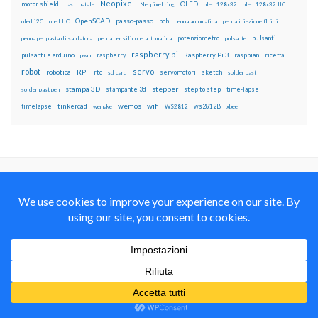
Neopixel
motor shield
OLED
nas
natale
Neopixel ring
oled 128x32
oled 128x32 IIC
OpenSCAD
passo-passo
pcb
oled i2C
oled IIC
penna automatica
penna iniezione fluidi
potenziometro
pulsanti
penna per pasta di saldatura
penna per silicone automatica
pulsante
raspberry pi
pulsanti e arduino
raspberry
Raspberry Pi 3
raspbian
pwm
ricetta
robot
servo
RPi
robotica
rtc
servomotori
sketch
sd card
solder past
stampa 3D
stepper
stampante 3d
step to step
solder past pen
time-lapse
wemos
wifi
tinkercad
ws2812B
timelapse
wemake
WS2812
xbee
Il blog mauroalfieri.it ed i suoi contenuti sono distribuiti
con Licenza
Creative Commons Attribution Non commercial Share
Alike 4.0 International
© 2012-2018 Mauro Alfieri Elettronica Domotica Robotica Arduino Corsi
Formazione Maker
Realizzato con il
da
Graphene Themes
.