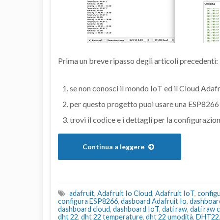
Prima un breve ripasso degli articoli precedenti:
se non conosci il mondo IoT ed il Cloud Adafr
per questo progetto puoi usare una ESP8266
trovi il codice e i dettagli per la configuraz
Continua a leggere
adafruit
,
Adafruit Io Cloud
,
Adafruit IoT
,
configu
configura ESP8266
,
dasboard Adafruit Io
,
dashboard
dashboard cloud
,
dashboard IoT
,
dati raw
,
dati raw 
dht 22
,
dht 22 temperature
,
dht 22 umodità
,
DHT22