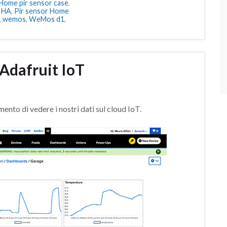
ome pir sensor case
,
r HA
,
Pir sensor Home
,
wemos
,
WeMos d1
,
Adafruit IoT
nto di vedere i nostri dati sul cloud IoT.