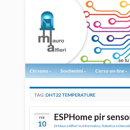
Chi sono
Sostienimi
Corso on-line
TAG:
DHT22 TEMPERATURE
ESPHome pir senso
FEB
10
Di
Mauro Alfieri
in
Informatica
,
Robotica e Domot