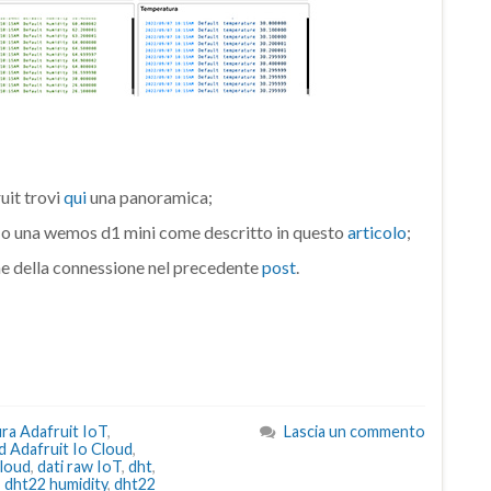
uit trovi
qui
una panoramica;
 o una wemos d1 mini come descritto in questo
articolo
;
ione della connessione nel precedente
post
.
ra Adafruit IoT
,
Lascia un commento
 Adafruit Io Cloud
,
cloud
,
dati raw IoT
,
dht
,
,
dht22 humidity
,
dht22