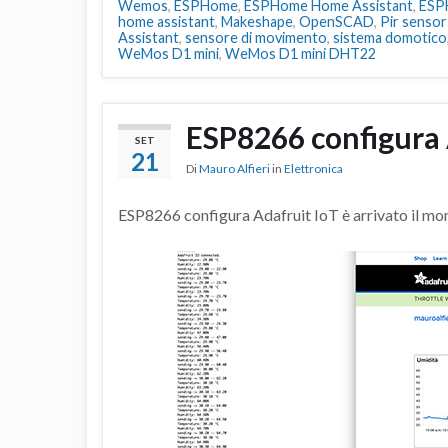
Wemos
,
ESPHome
,
ESPHome Home Assistant
,
ESPH
home assistant
,
Makeshape
,
OpenSCAD
,
Pir senso
Assistant
,
sensore di movimento
,
sistema domotico
WeMos D1 mini
,
WeMos D1 mini DHT22
ESP8266 configura 
SET
21
Di
Mauro Alfieri
in
Elettronica
ESP8266 configura Adafruit IoT è arrivato il mome