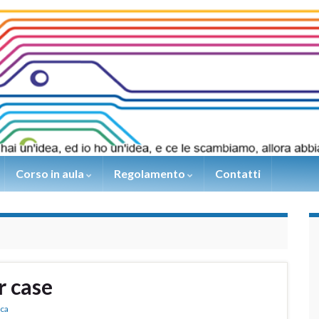
Corso in aula
Regolamento
Contatti
r case
ica