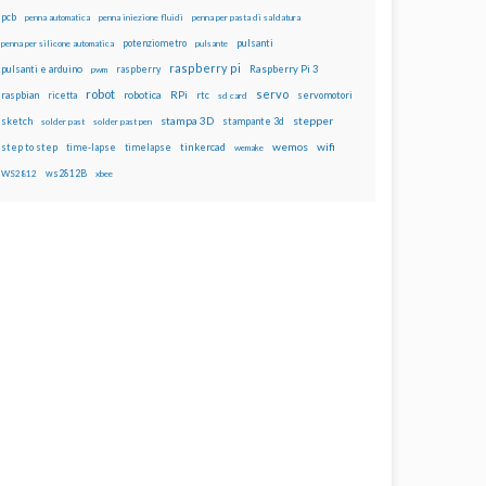
pcb
penna automatica
penna iniezione fluidi
penna per pasta di saldatura
potenziometro
pulsanti
penna per silicone automatica
pulsante
raspberry pi
pulsanti e arduino
raspberry
Raspberry Pi 3
pwm
robot
servo
RPi
raspbian
robotica
rtc
servomotori
ricetta
sd card
stampa 3D
stepper
sketch
stampante 3d
solder past
solder past pen
wemos
wifi
step to step
tinkercad
time-lapse
timelapse
wemake
ws2812B
WS2812
xbee