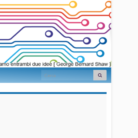
Search for:
займы на
карту срочно