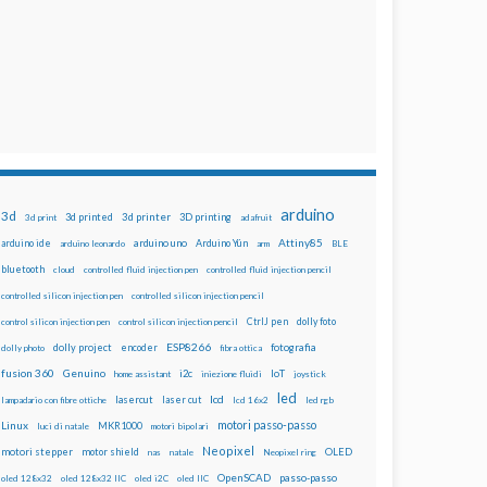
arduino
3d
3d printed
3d printer
3D printing
3d print
adafruit
Attiny85
arduino uno
Arduino Yún
arduino ide
arduino leonardo
arm
BLE
bluetooth
cloud
controlled fluid injection pen
controlled fluid injection pencil
controlled silicon injection pen
controlled silicon injection pencil
dolly foto
control silicon injection pen
control silicon injection pencil
CtrlJ pen
ESP8266
dolly project
encoder
fotografia
dolly photo
fibra ottica
fusion 360
Genuino
i2c
IoT
home assistant
iniezione fluidi
joystick
led
lcd
lasercut
laser cut
lampadario con fibre ottiche
lcd 16x2
led rgb
motori passo-passo
Linux
MKR1000
luci di natale
motori bipolari
Neopixel
motori stepper
motor shield
OLED
nas
natale
Neopixel ring
OpenSCAD
passo-passo
oled 128x32
oled 128x32 IIC
oled i2C
oled IIC