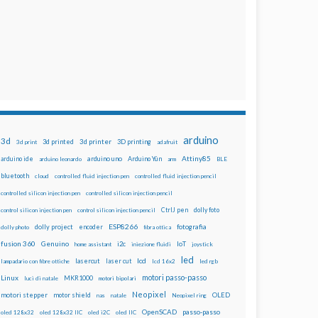
arduino
3d
3d printed
3d printer
3D printing
3d print
adafruit
Attiny85
arduino uno
Arduino Yún
arduino ide
arduino leonardo
arm
BLE
bluetooth
cloud
controlled fluid injection pen
controlled fluid injection pencil
controlled silicon injection pen
controlled silicon injection pencil
dolly foto
control silicon injection pen
control silicon injection pencil
CtrlJ pen
ESP8266
dolly project
encoder
fotografia
dolly photo
fibra ottica
fusion 360
Genuino
i2c
IoT
home assistant
iniezione fluidi
joystick
led
lcd
lasercut
laser cut
lampadario con fibre ottiche
lcd 16x2
led rgb
motori passo-passo
Linux
MKR1000
luci di natale
motori bipolari
Neopixel
motori stepper
motor shield
OLED
nas
natale
Neopixel ring
OpenSCAD
passo-passo
oled 128x32
oled 128x32 IIC
oled i2C
oled IIC