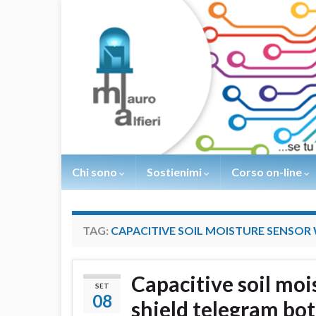
Chi sono
Sostienimi
Corso on-line
TAG:
CAPACITIVE SOIL MOISTURE SENSO
Capacitive soil mo
SET
08
shield telegram bot