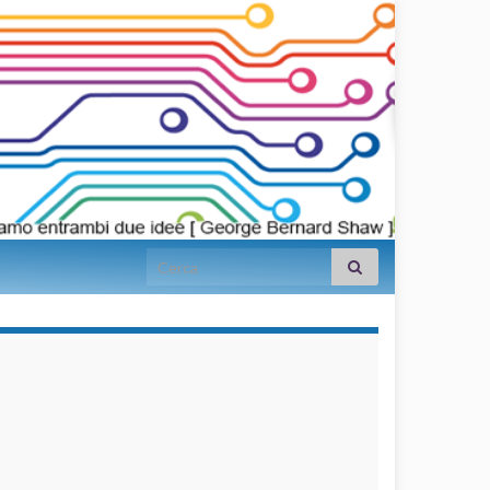
Search for:
займы на
карту срочно