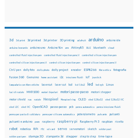
arduino
3d
3d printed
3d printer
3D printing
3d print
adafruit
arduino ide
Attiny85
arduino uno
Arduino Yún
bluetooth
arduino leonardo
arm
BLE
cloud
controlled fluid injection pen
controlled fluid injection pencil
controlled silicon injection pen
controlled silicon injection pencil
control silicon injection pen
control silicon injection pencil
ESP8266
dolly foto
dolly project
encoder
fotografia
CtrlJ pen
dolly photo
fibra ottica
fusion 360
Genuino
i2c
IoT
home assistant
iniezione fluidi
joystick
led
lcd
Linux
lasercut
laser cut
lampadario con fibre ottiche
lcd 16x2
led rgb
motori passo-passo
MKR1000
motori stepper
luci di natale
motori bipolari
Neopixel
motor shield
OLED
nas
natale
Neopixel ring
oled 128x32
oled 128x32 IIC
OpenSCAD
passo-passo
pcb
oled i2C
oled IIC
penna automatica
penna iniezione fluidi
potenziometro
pulsanti
penna per pasta di saldatura
penna per silicone automatica
pulsante
raspberry pi
pulsanti e arduino
raspberry
Raspberry Pi 3
raspbian
pwm
ricetta
robot
servo
RPi
robotica
rtc
servomotori
sketch
sd card
solder past
stampa 3D
stepper
stampante 3d
step to step
solder past pen
time-lapse