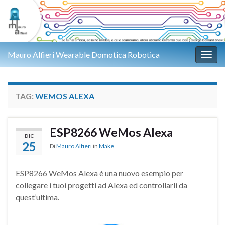
Mauro Alfieri Wearable Domotica Robotica
Attiv
TAG:
WEMOS ALEXA
ESP8266 WeMos Alexa
DIC
25
Di
Mauro Alfieri
in
Make
ESP8266 WeMos Alexa è una nuovo esempio per
collegare i tuoi progetti ad Alexa ed controllarli da
quest’ultima.