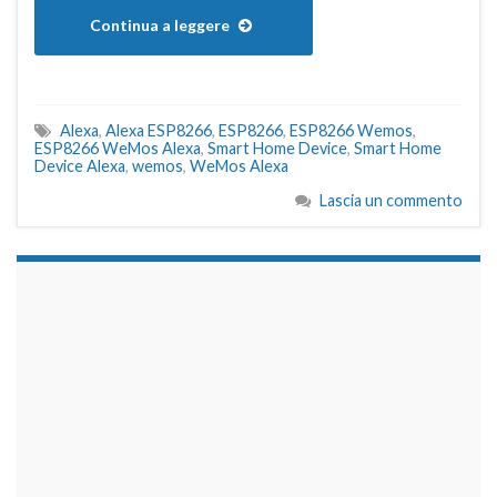
Continua a leggere
Alexa
,
Alexa ESP8266
,
ESP8266
,
ESP8266 Wemos
,
ESP8266 WeMos Alexa
,
Smart Home Device
,
Smart Home
Device Alexa
,
wemos
,
WeMos Alexa
Lascia un commento
займы на карту срочно