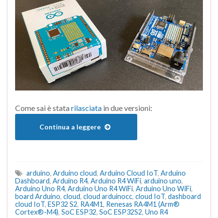
Come sai è stata
rilasciata
in due versioni:
Continua a leggere
arduino
,
Arduino cloud
,
Arduino Cloud IoT
,
Arduino
Dashboard
,
Arduino R4
,
Arduino R4 WiFi
,
arduino uno
,
Arduino Uno R4
,
Arduino Uno R4 WiFi
,
Arduino Uno WiFi
,
board Arduino
,
cloud
,
cloud arduinocc
,
cloud IoT
,
dashboard
cloud IoT
,
ESP32 S2
,
RA4M1
,
Renesas RA4M1 (Arm®
Cortex®-M4)
,
SoC ESP32
,
SoC ESP32S2
,
Uno R4