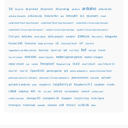
arduino
3d
3d printed
3d printer
3D printing
3d print
adafruit
arduino ide
Attiny85
arduino uno
Arduino Yún
bluetooth
arduino leonardo
arm
BLE
cloud
controlled fluid injection pen
controlled fluid injection pencil
controlled silicon injection pen
controlled silicon injection pencil
control silicon injection pen
control silicon injection pencil
ESP8266
dolly foto
dolly project
encoder
fotografia
CtrlJ pen
dolly photo
fibra ottica
fusion 360
Genuino
i2c
IoT
home assistant
iniezione fluidi
joystick
led
lcd
Linux
lasercut
laser cut
lampadario con fibre ottiche
lcd 16x2
led rgb
motori passo-passo
MKR1000
motori stepper
luci di natale
motori bipolari
Neopixel
motor shield
OLED
nas
natale
Neopixel ring
oled 128x32
oled 128x32 IIC
OpenSCAD
passo-passo
pcb
oled i2C
oled IIC
penna automatica
penna iniezione fluidi
potenziometro
pulsanti
penna per pasta di saldatura
penna per silicone automatica
pulsante
raspberry pi
pulsanti e arduino
raspberry
Raspberry Pi 3
raspbian
pwm
ricetta
robot
servo
RPi
robotica
rtc
servomotori
sketch
sd card
solder past
stampa 3D
stepper
stampante 3d
step to step
solder past pen
time-lapse
wemos
wifi
tinkercad
ws2812B
timelapse
wemake
WS2812
xbee