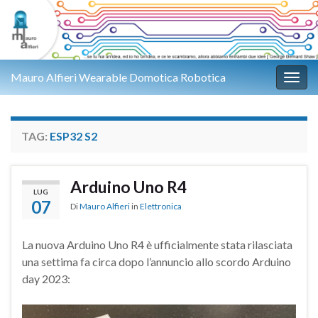
Mauro Alfieri Wearable Domotica Robotica
Attiv
TAG:
ESP32 S2
Arduino Uno R4
LUG
07
Di
Mauro Alfieri
in
Elettronica
La nuova Arduino Uno R4 è ufficialmente stata rilasciata
una settima fa circa dopo l’annuncio allo scordo Arduino
day 2023: