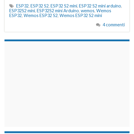
ESP32
,
ESP32 S2
,
ESP32 S2 mini
,
ESP32 S2 mini arduino
,
ESP32S2 mini
,
ESP32S2 mini Arduino
,
wemos
,
Wemos
ESP32
,
Wemos ESP32 S2
,
Wemos ESP32 S2 mini
4 commenti
займы на карту срочно