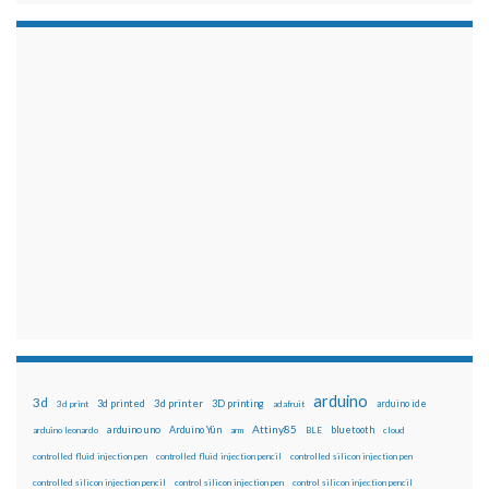
arduino
3d
3d printed
3d printer
3D printing
3d print
adafruit
arduino ide
Attiny85
arduino uno
Arduino Yún
bluetooth
arduino leonardo
arm
BLE
cloud
controlled fluid injection pen
controlled fluid injection pencil
controlled silicon injection pen
controlled silicon injection pencil
control silicon injection pen
control silicon injection pencil