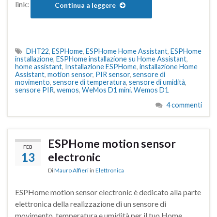
link:
Continua a leggere
DHT22
,
ESPHome
,
ESPHome Home Assistant
,
ESPHome
installazione
,
ESPHome installazione su Home Assistant
,
home assistant
,
Installazione ESPHome
,
installazione Home
Assistant
,
motion sensor
,
PIR sensor
,
sensore di
movimento
,
sensore di temperatura
,
sensore di umidità
,
sensore PIR
,
wemos
,
WeMos D1 mini. Wemos D1
4 commenti
ESPHome motion sensor
FEB
13
electronic
Di
Mauro Alfieri
in
Elettronica
ESPHome motion sensor electronic è dedicato alla parte
elettronica della realizzazione di un sensore di
movimento, temperatura e umidità per il tuo Home