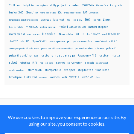
ESP8266
dolly foto
dolly project
encoder
fotografia
CtrlJ pen
dolly photo
fibra ottica
fusion 360
Genuino
i2c
IoT
home assistant
iniezione fluidi
joystick
led
lcd
Linux
lasercut
laser cut
lampadario con fibre ottiche
lcd 16x2
led rgb
motori passo-passo
MKR1000
motori stepper
luci di natale
motori bipolari
Neopixel
motor shield
OLED
nas
natale
Neopixel ring
oled 128x32
oled 128x32 IIC
OpenSCAD
passo-passo
pcb
oled i2C
oled IIC
penna automatica
penna iniezione fluidi
potenziometro
pulsanti
penna per pasta di saldatura
penna per silicone automatica
pulsante
raspberry pi
pulsanti e arduino
raspberry
Raspberry Pi 3
raspbian
pwm
ricetta
robot
servo
RPi
robotica
rtc
servomotori
sketch
sd card
solder past
stampa 3D
stepper
stampante 3d
step to step
solder past pen
time-lapse
wemos
wifi
tinkercad
ws2812B
timelapse
wemake
WS2812
xbee
Il blog mauroalfieri.it ed i suoi contenuti sono distribuiti
con Licenza
Creative Commons Attribution Non commercial Share
Alike 4.0 International