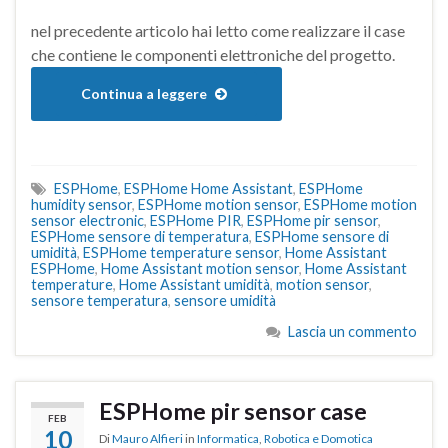
nel precedente articolo hai letto come realizzare il case
che contiene le componenti elettroniche del progetto.
Continua a leggere
ESPHome
,
ESPHome Home Assistant
,
ESPHome
humidity sensor
,
ESPHome motion sensor
,
ESPHome motion
sensor electronic
,
ESPHome PIR
,
ESPHome pir sensor
,
ESPHome sensore di temperatura
,
ESPHome sensore di
umidità
,
ESPHome temperature sensor
,
Home Assistant
ESPHome
,
Home Assistant motion sensor
,
Home Assistant
temperature
,
Home Assistant umidità
,
motion sensor
,
sensore temperatura
,
sensore umidità
Lascia un commento
ESPHome pir sensor case
FEB
10
Di
Mauro Alfieri
in
Informatica
,
Robotica e Domotica