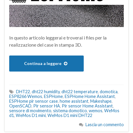
In questo articolo leggerai e troverai i files per la
realizzazione del case in stampa 3D.
Continua a leggere
DHT22
,
dht22 humidity
,
dht22 temperature
,
domotica
,
ESP8266 Wemos
,
ESPHome
,
ESPHome Home Assistant
,
ESPHome pir sensor case
,
home assistant
,
Makeshape
,
OpenSCAD
,
Pir sensor HA
,
Pir sensor Home Assistant
,
sensore di movimento
,
sistema domotico
,
wemos
,
WeMos
d1
,
WeMos D1 mini
,
WeMos D1 mini DHT22
Lascia un commento