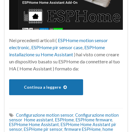
Nei precedenti articoli (
ESPHome motion sensor
electronic
,
ESPHome pir sensor case
,
ESPHome
installazione su Home Assistant
) hai visto come creare
un dispositivo basato su ESPHome da connettere al tuo
HA ( Home Assistant ) formato da:
Continua a leggere
Configurazione motion sensor
,
Configurazione motion
sensor Home assistant
,
ESPHome
,
ESPHome firmware
,
ESPHome Home Assistant
,
ESPHome Home Assistant pir
sensor
,
ESPHome pir sensor
,
firmware ESPHome
,
home