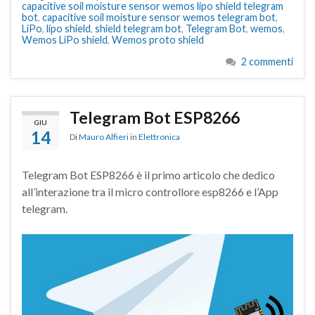
capacitive soil moisture sensor wemos lipo shield telegram
bot
,
capacitive soil moisture sensor wemos telegram bot
,
LiPo
,
lipo shield
,
shield telegram bot
,
Telegram Bot
,
wemos
,
Wemos LiPo shield
,
Wemos proto shield
2 commenti
Telegram Bot ESP8266
GIU
14
Di
Mauro Alfieri
in
Elettronica
Telegram Bot ESP8266 è il primo articolo che dedico
all’interazione tra il micro controllore esp8266 e l’App
telegram.