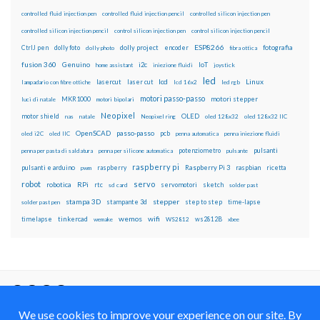
controlled fluid injection pen
controlled fluid injection pencil
controlled silicon injection pen
controlled silicon injection pencil
control silicon injection pen
control silicon injection pencil
ESP8266
dolly foto
dolly project
encoder
fotografia
CtrlJ pen
dolly photo
fibra ottica
fusion 360
Genuino
i2c
IoT
home assistant
iniezione fluidi
joystick
led
lcd
Linux
lasercut
laser cut
lampadario con fibre ottiche
lcd 16x2
led rgb
motori passo-passo
MKR1000
motori stepper
luci di natale
motori bipolari
Neopixel
motor shield
OLED
nas
natale
Neopixel ring
oled 128x32
oled 128x32 IIC
OpenSCAD
passo-passo
pcb
oled i2C
oled IIC
penna automatica
penna iniezione fluidi
potenziometro
pulsanti
penna per pasta di saldatura
penna per silicone automatica
pulsante
raspberry pi
pulsanti e arduino
raspberry
Raspberry Pi 3
raspbian
pwm
ricetta
robot
servo
RPi
robotica
rtc
servomotori
sketch
sd card
solder past
stampa 3D
stepper
stampante 3d
step to step
solder past pen
time-lapse
wemos
wifi
tinkercad
ws2812B
timelapse
wemake
WS2812
xbee
Il blog mauroalfieri.it ed i suoi contenuti sono distribuiti
con Licenza
Creative Commons Attribution Non commercial Share