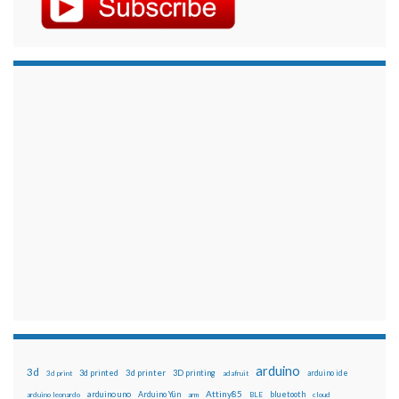
arduino
3d
3d printed
3d printer
3D printing
3d print
adafruit
arduino ide
Attiny85
arduino uno
Arduino Yún
bluetooth
arduino leonardo
arm
BLE
cloud