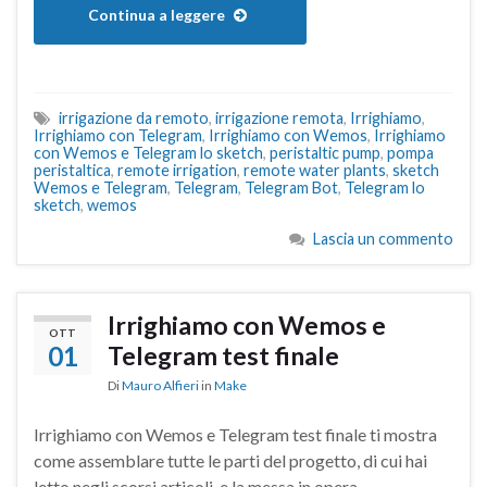
Continua a leggere
irrigazione da remoto
,
irrigazione remota
,
Irrighiamo
,
Irrighiamo con Telegram
,
Irrighiamo con Wemos
,
Irrighiamo
con Wemos e Telegram lo sketch
,
peristaltic pump
,
pompa
peristaltica
,
remote irrigation
,
remote water plants
,
sketch
Wemos e Telegram
,
Telegram
,
Telegram Bot
,
Telegram lo
sketch
,
wemos
Lascia un commento
Irrighiamo con Wemos e
OTT
01
Telegram test finale
Di
Mauro Alfieri
in
Make
Irrighiamo con Wemos e Telegram test finale ti mostra
come assemblare tutte le parti del progetto, di cui hai
letto negli scorsi articoli, e la messa in opera.