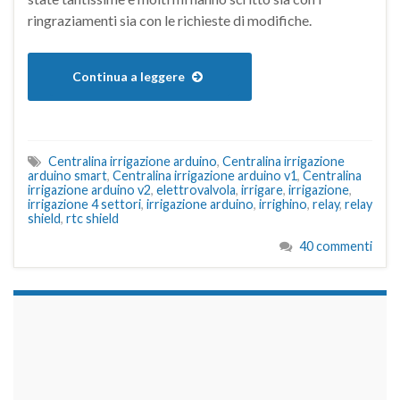
ringraziamenti sia con le richieste di modifiche.
Continua a leggere
Centralina irrigazione arduino
,
Centralina irrigazione
arduino smart
,
Centralina irrigazione arduino v1
,
Centralina
irrigazione arduino v2
,
elettrovalvola
,
irrigare
,
irrigazione
,
irrigazione 4 settori
,
irrigazione arduino
,
irrighino
,
relay
,
relay
shield
,
rtc shield
40 commenti
займы на карту срочно