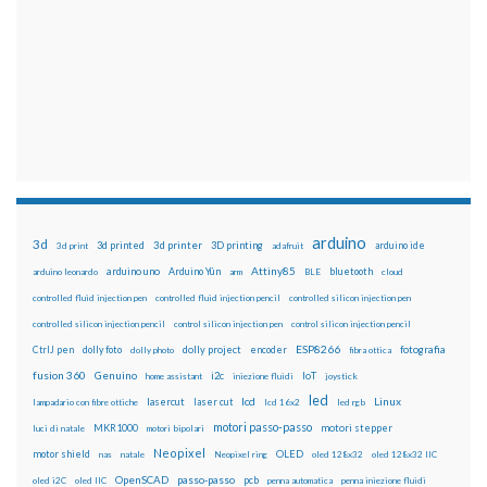
arduino
3d
3d printed
3d printer
3D printing
3d print
adafruit
arduino ide
Attiny85
arduino uno
Arduino Yún
bluetooth
arduino leonardo
arm
BLE
cloud
controlled fluid injection pen
controlled fluid injection pencil
controlled silicon injection pen
controlled silicon injection pencil
control silicon injection pen
control silicon injection pencil
ESP8266
dolly foto
dolly project
encoder
fotografia
CtrlJ pen
dolly photo
fibra ottica
fusion 360
Genuino
i2c
IoT
home assistant
iniezione fluidi
joystick
led
lcd
Linux
lasercut
laser cut
lampadario con fibre ottiche
lcd 16x2
led rgb
motori passo-passo
MKR1000
motori stepper
luci di natale
motori bipolari
Neopixel
motor shield
OLED
nas
natale
Neopixel ring
oled 128x32
oled 128x32 IIC
OpenSCAD
passo-passo
pcb
oled i2C
oled IIC
penna automatica
penna iniezione fluidi